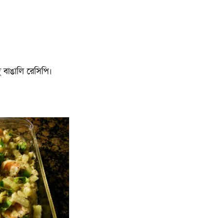
াদু বাঙালি রেসিপি।