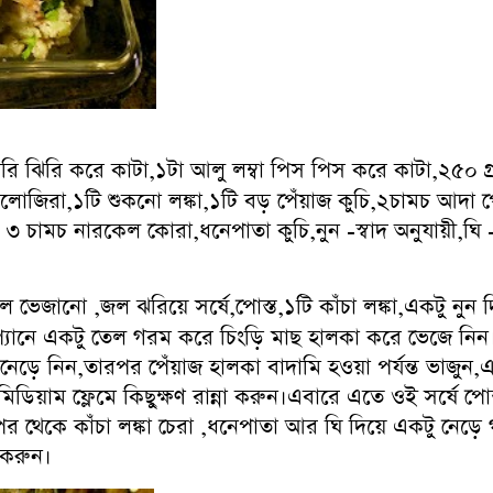
ি ঝিরি করে কাটা,১টা আলু লম্বা পিস পিস করে কাটা,২৫০ গ্রা
োজিরা,১টি শুকনো লঙ্কা,১টি বড় পেঁয়াজ কুচি,২চামচ আদা পে
া, ৩ চামচ নারকেল কোরা,ধনেপাতা কুচি,নুন -স্বাদ অনুযায়ী,
ে ভেজানো ,জল ঝরিয়ে সর্ষে,পোস্ত,১টি কাঁচা লঙ্কা,একটু নুন দ
প্যানে একটু তেল গরম করে চিংড়ি মাছ হালকা করে ভেজে নি
েড়ে নিন,তারপর পেঁয়াজ হালকা বাদামি হওয়া পর্যন্ত ভাজু
মিডিয়াম ফ্লেমে কিছুক্ষণ রান্না করুন।এবারে এতে ওই সর্ষে পো
থেকে কাঁচা লঙ্কা চেরা ,ধনেপাতা আর ঘি দিয়ে একটু নেড়ে গ্
বেশন করুন।