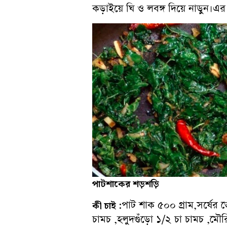
কড়াইয়ে ঘি ও লবঙ্গ দিয়ে নাড়ুন।
পাটশাকের
শড়শড়ি
পাট শাক ৫০০ গ্রাম,সর্ষের তে
কী চাই
:
চামচ ,হলুদগুঁড়ো ১/২ চা চামচ ,মৌরি