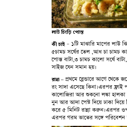
লাউ চিংড়ি পোস্ত
– ১টি মাঝারি মাপের লাউ ঝির
কী
চাই
৫চামচ সর্ষের তেল ,আধ চা চামচ কাল
পোস্ত বাটা,৩ চামচ কালো সর্ষে বাট
সাইজ যেন সমান হয়।
প্রথমে ব্লেন্ডারে আগে থেকে জল
রান্না
–
রং সাদা এসেছে কিনা।এরপর ফ্রাই 
কালোজিরা আর শুকনো লঙ্কা হালকা ন
নুন আর আদা পেস্ট দিয়ে ঢাকা দিয়ে 
করে ৫ মিনিট রান্না করুন।এরপর ওপর 
এরপর গরম ভাতের সঙ্গে পরি