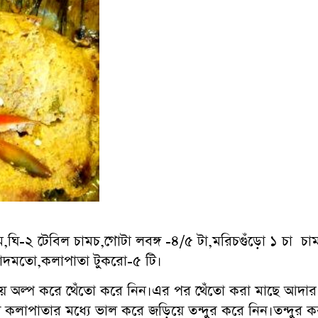
াম,ঘি-২ টেবিল চামচ,গোটা লবঙ্গ -৪/৫ টা,মরিচগুঁড়ো ১ চা 
্বাদমতো,কলাপাতা টুকরো-৫ টি।
য়ে অল্প করে থেঁতো করে নিন।এর পর থেঁতো করা মাছে আদার রস
 কলাপাতার মধ্যে ভাল করে জড়িয়ে তন্দুর করে নিন।তন্দুর ক