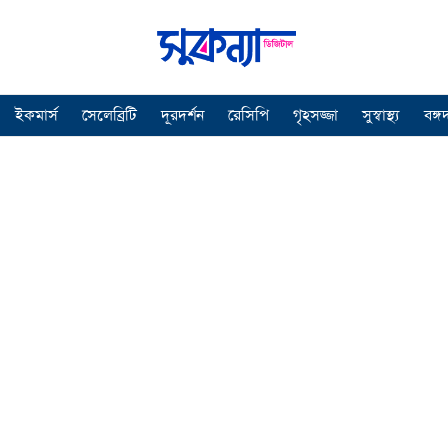
ইকমার্স
সেলেব্রিটি
দূরদর্শন
রেসিপি
গৃহসজ্জা
সুস্বাস্থ্য
বঙ্গ