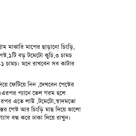
ম মাঝারি মাপের ছাড়ানো চিংড়ি,
স্ট,১টি বড় টমেটো কুচি,৩ চামচ
ঘি -১ চামচ। মনে রাখবেন সব কাটার
িয়ে ফেটিয়ে নিন ,দেখবেন পেস্টের
ন।এরপর প্যানে তেল গরম হলে
ন,এরপর এতে লাউ ,টমেটো,স্বাদমতো
স্তর পেস্ট আর চিংড়ি মাছ দিয়ে ভালো
যাস বন্ধ করে ঢাকা দিয়ে রাখুন।