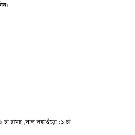
নিন।
 চা চামচ ,লাল লঙ্কাগুঁড়ো :১ চা