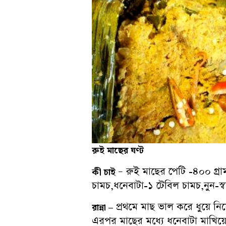
রুই মাছের ঘণ্ট
– রুই মাছের পেটি -৪০০ গ্র
কী চাই
চামচ,ধনেবাটা-১ টেবিল চামচ,নুন-স
প্রথমে মাছ ভাল করে ধুয়ে নি
রান্না –
এরপর মাছের মধ্যে ধনেবাটা মাখিয়ে