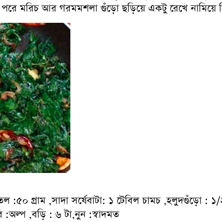
এর পরে মরিচ আর গরমমশলা গুঁড়ো ছড়িয়ে একটু রেখে নামিয়ে 
ল :৫০ গ্রাম ,সাদা সর্ষেবাটা: ১ টেবিল চামচ ,হলুদগুঁড়ো : ১/২
 :অল্প ,বড়ি : ৬ টা,নুন :স্বাদমত