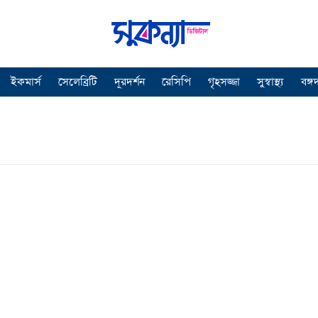
ইকমার্স
সেলেব্রিটি
দূরদর্শন
রেসিপি
গৃহসজ্জা
সুস্বাস্থ্য
বঙ্গ