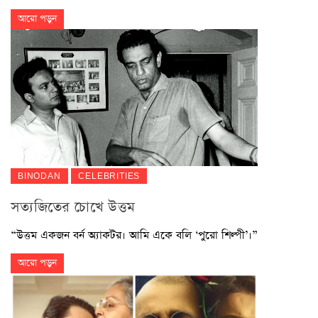
আরো পড়ুন
BINODAN
CELEBRITIES
সত্যজিতের চোখে উত্তম
“উত্তম একজন বর্ন অ্যাকটর। আমি একে বলি ‘পুরো শিল্পী’।”
আরো পড়ুন