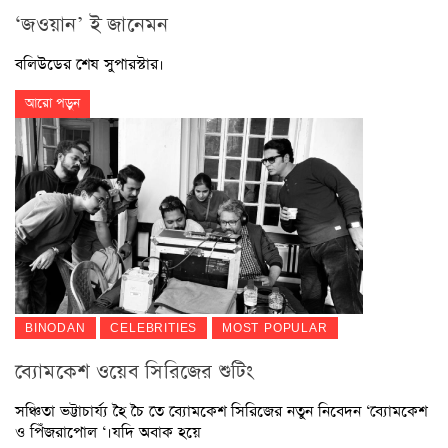
‘জওয়ান’ ই জানেমন
বলিউডের শেষ সুপারস্টার।
আরো পড়ুন
BINODAN
CELEBRITIES
MOST POPULAR
ব্যোমকেশ ওয়েব সিরিজের শুটিং
সঞ্চিতা ভট্টাচার্য্য হৈ চৈ তে ব্যোমকেশ সিরিজের নতুন নিবেদন ‘ব্যোমকেশ
ও পিঁজরাপোল ‘।যদি অবাক হয়ে