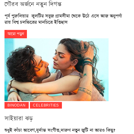
গৌরব অর্জনে নতুন দিগন্ত
পূর্ব পুরুলিয়ার কুলটির সবুজ গ্রামসীমা থেকে উঠে এসে আজ অনুপর্ণা
রায় বিশ্ব চলচ্চিত্রের মানচিত্রে ইতিহাস
আরো পড়ুন
BINODAN
CELEBRITIES
সাইয়ারা ঝড়
শুধুই কাঁচা আবেগ,দুর্দান্ত সংগীত,দারুণ নতুন জুটি না আরও কিছু?