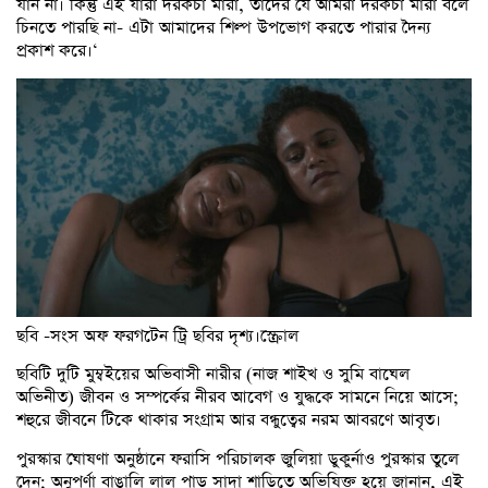
যান না। কিন্তু এই যারা দরকচা মারা, তাদের যে আমরা দরকচা মারা বলে
চিনতে পারছি না- এটা আমাদের শিল্প উপভোগ করতে পারার দৈন্য
প্রকাশ করে।‘
ছবি -সংস অফ ফরগটেন ট্রি ছবির দৃশ্য।স্ক্রোল
ছবিটি দুটি মুম্বইয়ের অভিবাসী নারীর (নাজ শাইখ ও সুমি বাঘেল
অভিনীত) জীবন ও সম্পর্কের নীরব আবেগ ও যুদ্ধকে সামনে নিয়ে আসে;
শহুরে জীবনে টিকে থাকার সংগ্রাম আর বন্ধুত্বের নরম আবরণে আবৃত।
পুরস্কার ঘোষণা অনুষ্ঠানে ফরাসি পরিচালক জুলিয়া ডুকুর্নাও পুরস্কার তুলে
দেন; অনুপর্ণা বাঙালি লাল পাড় সাদা শাড়িতে অভিষিক্ত হয়ে জানান, এই