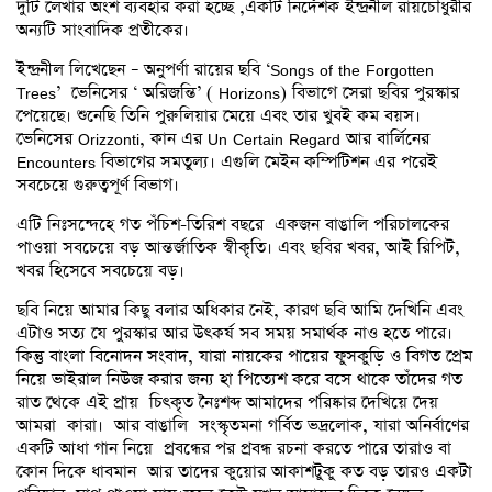
দুটি লেখার অংশ ব্যবহার করা হচ্ছে ,একটি নির্দেশক ইন্দ্রনীল রায়চৌধুরীর
অন্যটি সাংবাদিক প্রতীকের।
ইন্দ্রনীল লিখেছেন – অনুপর্ণা রায়ের ছবি ‘Songs of the Forgotten
Trees’ ভেনিসের ‘ অরিজন্তি’ ( Horizons) বিভাগে সেরা ছবির পুরস্কার
পেয়েছে। শুনেছি তিনি পুরুলিয়ার মেয়ে এবং তার খুবই কম বয়স।
ভেনিসের Orizzonti, কান এর Un Certain Regard আর বার্লিনের
Encounters বিভাগের সমতুল্য। এগুলি মেইন কম্পিটিশন এর পরেই
সবচেয়ে গুরুত্বপূর্ণ বিভাগ।
এটি নিঃসন্দেহে গত পঁচিশ-তিরিশ বছরে একজন বাঙালি পরিচালকের
পাওয়া সবচেয়ে বড় আন্তর্জাতিক স্বীকৃতি। এবং ছবির খবর, আই রিপিট,
খবর হিসেবে সবচেয়ে বড়।
ছবি নিয়ে আমার কিছু বলার অধিকার নেই, কারণ ছবি আমি দেখিনি এবং
এটাও সত্য যে পুরস্কার আর উৎকর্ষ সব সময় সমার্থক নাও হতে পারে।
কিন্তু বাংলা বিনোদন সংবাদ, যারা নায়কের পায়ের ফুসকুড়ি ও বিগত প্রেম
নিয়ে ভাইরাল নিউজ করার জন্য হা পিত্যেশ করে বসে থাকে তাঁদের গত
রাত থেকে এই প্রায় চিৎকৃত নৈঃশব্দ আমাদের পরিষ্কার দেখিয়ে দেয়
আমরা কারা। আর বাঙালি সংস্কৃতমনা গর্বিত ভদ্রলোক, যারা অনির্বাণের
একটি আধা গান নিয়ে প্রবন্ধের পর প্রবন্ধ রচনা করতে পারে তারাও বা
কোন দিকে ধাবমান আর তাদের কুয়োর আকাশটুকু কত বড় তারও একটা