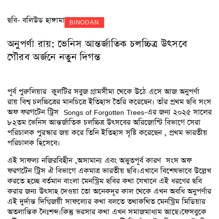
ছবি- বলিউড হাঙ্গামা
BINODAN
অনুপর্ণা রায়: ভেনিস আন্তর্জাতিক চলচ্চিত্র উৎসবে
গৌরব অর্জনে নতুন দিগন্ত
পূর্ব পুরুলিয়ার কুলটির সবুজ গ্রামসীমা থেকে উঠে এসে আজ অনুপর্ণা
রায় বিশ্ব চলচ্চিত্রের মানচিত্রে ইতিহাস তৈরি করেছেন। তাঁর প্রথম ছবি সংস
অফ ফরগটেন ট্রিস Songs of Forgotten Trees-এর জন্য ২০২৫ সালের
৮২তম ভেনিস আন্তর্জাতিক চলচ্চিত্র উৎসবের অরিজোন্টি বিভাগে সেরা
পরিচালক পুরস্কার জয় করে তিনি ইতিহাস সৃষ্টি করেছেন , প্রথম ভারতীয়
পরিচালক হিসেবে।
এই সাফল্য নজিরবিহীন ,অসামান্য এবং অভুতপূর্ব কারণ সংস অফ
ফরগটেন ট্রিস ঐ বিভাগে একমাত্র ভারতীয় ছবি।এখানে বিশেষভাবে উল্লেখ
করতে হচ্ছে বর্তমান বাংলা মেনস্ট্রিম ছবির কথা যেখানে এই ধরণের ছবি
করার জন্য উৎসাহ দেওয়া তো অনেকদূর কাল থেকে এখন অবধি অনুপর্ণার
এই দুর্দান্ত দিগ্বিজয়ী সাফল্যের কথা বলতে তথাকথিত মেনস্ট্রিম মিডিয়ার
অতলান্তিক নৈঃশব্দ।কিন্তু ভরসার কথা এখন সমাজমাধ্যম আছে।ফেসবুকে