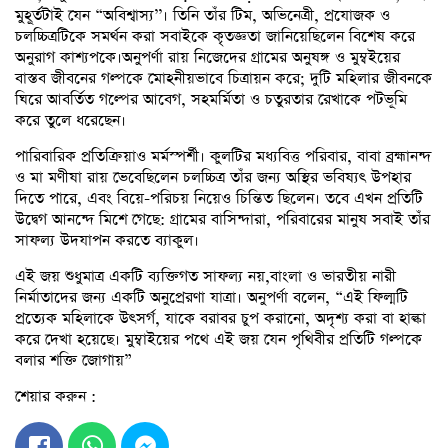
মুহূর্তটাই যেন “অবিশ্বাস্য’’। তিনি তাঁর টিম, অভিনেত্রী, প্রযোজক ও
চলচ্চিত্রটিকে সমর্থন করা সবাইকে কৃতজ্ঞতা জানিয়েছিলেন বিশেষ করে
অনুরাগ কাশ্যপকে।অনুপর্ণা রায় নিজেদের গ্রামের অনুষঙ্গ ও মুম্বইয়ের
বাস্তব জীবনের গল্পকে মোহনীয়ভাবে চিত্রায়ন করে; দুটি মহিলার জীবনকে
ঘিরে আবর্তিত গল্পের আবেগ, সহমর্মিতা ও চতুরতার রেখাকে পটভূমি
করে তুলে ধরেছেন।
পারিবারিক প্রতিক্রিয়াও মর্মস্পর্শী। কুলটির মধ্যবিত্ত পরিবার, বাবা ব্রহ্মানন্দ
ও মা মণীষা রায় ভেবেছিলেন চলচ্চিত্র তাঁর জন্য অস্থির ভবিষ্যৎ উপহার
দিতে পারে, এবং বিয়ে-পরিচয় নিয়েও চিন্তিত ছিলেন। তবে এখন প্রতিটি
উদ্বেগ আনন্দে মিশে গেছে: গ্রামের বাসিন্দারা, পরিবারের মানুষ সবাই তাঁর
সাফল্য উদযাপন করতে ব্যাকুল।
এই জয় শুধুমাত্র একটি ব্যক্তিগত সাফল্য নয়,বাংলা ও ভারতীয় নারী
নির্মাতাদের জন্য একটি অনুপ্রেরণা যাত্রা। অনুপর্ণা বলেন, “এই ফিল্মটি
প্রত্যেক মহিলাকে উৎসর্গ, যাকে বরাবর চুপ করানো, অদৃশ্য করা বা হাল্কা
করে দেখা হয়েছে। মুম্বাইয়ের পথে এই জয় যেন পৃথিবীর প্রতিটি গল্পকে
বলার শক্তি জোগায়”
শেয়ার করুন :