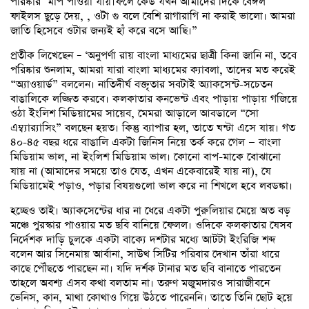
পরিষ্কার মাপ পাওয়া যায়।ফলে কেউ যখন আমাদের দিকে বেঙ্গল
ফাইলস ছুড়ে দেয়, , ওটা গু বলে বেশি রাগারাগি না করাই ভালো। আমরা
জাতি হিসেবে ওটার জন্যই হাঁ করে বসে আছি।”
প্রতীক লিখেছেন – ‘অনুপর্ণা রায় বাংলা মাধ্যমের ছাত্রী কিনা জানি না, তবে
পরিষ্কার শুনলাম, আমরা যারা বাংলা মাধ্যমের ক্যাবলা, তাদের মত করেই
“অ্যাওয়ার্ড” বললেন। নাতিদীর্ঘ বক্তৃতার সবটাই অ্যাকসেন্ট-সচেতন
বাঙালিকে লজ্জিত করবে। কলকাতার কনভেন্ট এবং পাড়ায় পাড়ায় গজিয়ে
ওঠা ইংলিশ মিডিয়ামের সায়েব, মেমরা আড়ালে আবডালে “সো
এম্ব্যার‍্যাসিং” বলছেন হয়ত। কিন্তু ব্যাপার হল, তাতে ঘন্টা এসে যায়। গত
৪০-৪৫ বছর ধরে বাঙালি একটা জিনিস নিয়ে তর্ক করে গেল — বাংলা
মিডিয়াম ভাল, না ইংলিশ মিডিয়াম ভাল। কোনো বাপ-মাকে বোঝানো
যায় না (আমাদের সময়ে তাও যেত, এখন একেবারেই যায় না), যে
মিডিয়ামেই পড়াও, পড়ার বিষয়গুলো ভাল করে না শিখলে হবে লবডঙ্কা।
হচ্ছেও তাই। অ্যাকসেন্টের ধার না ধেরে একটা পুরুলিয়ার মেয়ে অত বড়
মঞ্চে পুরস্কার পাওয়ার মত ছবি বানিয়ে ফেলল। ওদিকে কলকাতার যেসব
নির্দেশক দাড়ি চুলকে একটা বাক্যে দশটার মধ্যে আটটা ইংরিজি শব্দ
বলেন আর সিনেমায় আর্বানা, সাউথ সিটির পরিবার দেখান তাঁরা ধারে
কাছে পৌঁছতে পারছেন না। যদি দর্শক টানার মত ছবি বানাতে পারতেন
তাহলে অবশ্য এসব কথা বলতাম না। তরুণ মজুমদারও সারাজীবনে
ভেনিস, কান, মাথা কোথাও গিয়ে উঠতে পারেননি। তাতে তিনি ছোট হয়ে