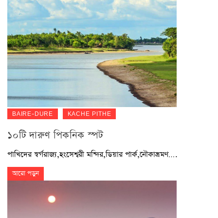
BAIRE-DURE
KACHE PITHE
১০টি দারুণ পিকনিক স্পট
পাখিদের স্বর্গরাজ্য,হংসেশ্বরী মন্দির,ডিয়ার পার্ক,নৌকাভ্রমণ….
আরো পড়ুন