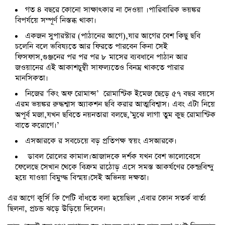
গত ৪ বছরে কোনো সাক্ষাৎকার না দেওয়া ।পারিবারিক ভয়ঙ্কর
বিপর্যয়ে সম্পূর্ণ নিস্তব্ধ থাকা।
একজন সুপারস্টার (পাঠানের আগে),যার আগের বেশ কিছু ছবি
চলেনি বলে ভবিষ্যতে আর ফিরতে পারবেন কিনা সেই
ফিসফাস,গুঞ্জনের পর পর পর ৮ মাসের ব্যবধানে পাঠান আর
জওয়ানের এই আকাশচুম্বী সাফল্যতেও বিনম্র থাকতে পারার
মানসিকতা।
নিজের ‘কিং অফ রোমান্স’ রোমান্টিক ইমেজ ছেড়ে ৫৭ বছর বয়সে
এরম ভয়ঙ্কর রুদ্ধশ্বাস অ্যাকশন ছবি করার আত্মবিশ্বাস। এবং এটা নিয়ে
অপূর্ব মজা,যখন ছবিতে নয়নতারা বলছে,’মুঝে লাগা তুম কুছ রোমান্টিক
বাতে করোগে।’
এসআরকে র সবচেয়ে বড় প্রতিপক্ষ স্বয়ং এসআরকে।
ডাবল রোলের কামাল।আজাদকে দর্শক যখন বেশ ভালোবেসে
ফেলেছে সেখান থেকে বিক্রম রাঠোড় এসে সমস্ত আকর্ষণের কেন্দ্রবিন্দু
হয়ে যাওয়া বিমুগ্দ্ধ বিস্ময়।সেই অভিনয় দক্ষতা।
এর আগে কুর্সি কি পেটি বাঁধতে বলা হয়েছিল ,এবার কোন সতর্ক বার্তা
ছিলনা, প্রচন্ড ঝড়ে উড়িয়ে দিলেন।