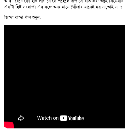
আর ‘বেটে কো হাথ লাগানে সে পহেলে বাপ সে বাত কর’ শুধুই সিনেমার
একটা হিট সংলাপ। এর সঙ্গে অন্য মানে খোঁজার মানেই হয় না,তাই না ?
জিন্দা বান্দা গান শুনুন: