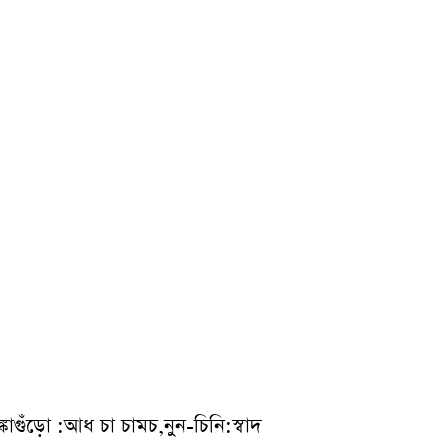
ুঁড়ো :আধ চা চামচ,নুন-চিনি:স্বাদ