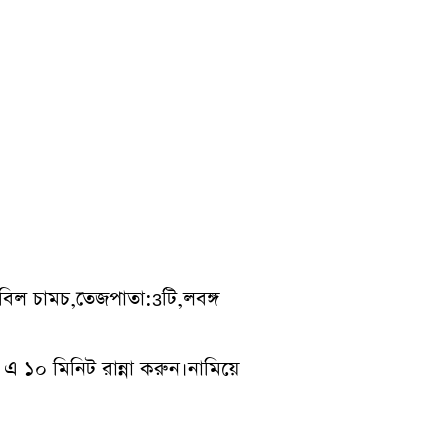
 টেবিল চামচ,তেজপাতা:3টি,লবঙ্গ
 ১০ মিনিট রান্না করুন।নামিয়ে