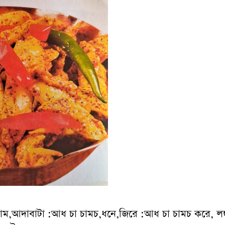
ম,আদাবাটা :আধ চা চামচ,ধনে,জিরে :আধ চা চামচ করে, লঙ্কাগ