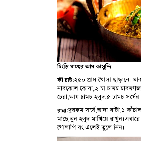
চিংড়ি
মাছের
আম
কাসুন্দি
২৫০ গ্রাম খোসা ছাড়ানো মা
কী চাই
:
নারকোল কোরা,২ চা চামচ চারমগজ বা
চেরা,আধ চামচ হলুদ,৫ চামচ সর্ষের তে
:দুরকম সর্ষে,আদা বাটা,১ কাঁচা
রান্না
মাছে নুন হলুদ মাখিয়ে রাখুন।এবারে
গোলাপি রং এলেই তুলে নিন।