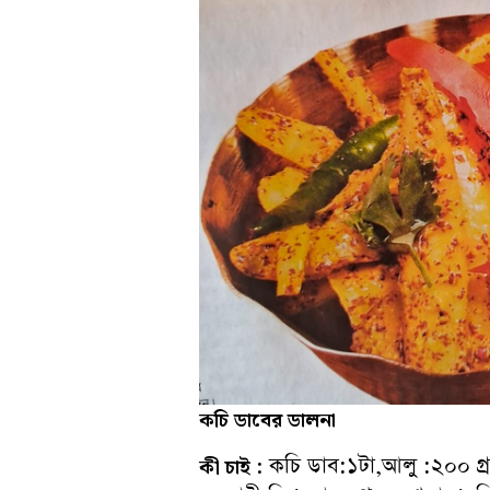
কচি
ডাবের
ডালনা
কচি ডাব:১টা,আলু :২০০ গ্রা
কী
চাই
: