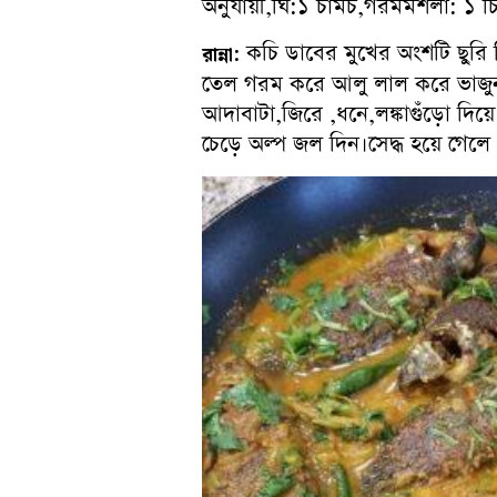
অনুযায়ী,ঘি:১ চামচ,গরমমশলা: ১ চ
কচি ডাবের মুখের অংশটি ছুরি 
রান্না:
তেল গরম করে আলু লাল করে ভাজুন।
আদাবাটা,জিরে ,ধনে,লঙ্কাগুঁড়ো দিয
চেড়ে অল্প জল দিন।সেদ্ধ হয়ে গে