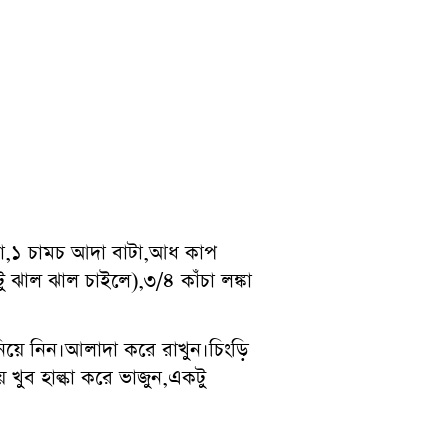
াটা,১ চামচ আদা বাটা,আধ কাপ
ঝাল ঝাল চাইলে),৩/৪ কাঁচা লঙ্কা
িয়ে নিন।আলাদা করে রাখুন।চিংড়ি
 খুব হাল্কা করে ভাজুন,একটু