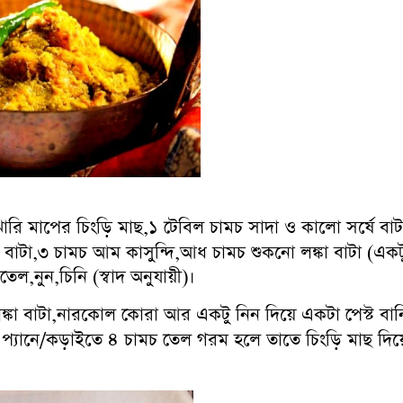
ঝারি মাপের চিংড়ি মাছ,১ টেবিল চামচ সাদা ও কালো সর্ষে ব
টা,৩ চামচ আম কাসুন্দি,আধ চামচ শুকনো লঙ্কা বাটা (একটু 
ল,নুন,চিনি (স্বাদ অনুযায়ী)।
লঙ্কা বাটা,নারকোল কোরা আর একটু নিন দিয়ে একটা পেস্ট বান
 প্যানে/কড়াইতে ৪ চামচ তেল গরম হলে তাতে চিংড়ি মাছ দিয়ে