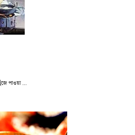
 খুঁজে পাওয়া …