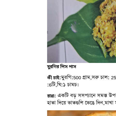
মুরগির
পিস
পাস
:মুরগি:500 গ্রাম,সরু চাল: 25
কী
চাই
:6টি,ঘি:১ চামচ।
একটি বড় সসপ্যানে সমস্ত উপক
রান্না:
হাতা দিয়ে ভাতগুলি ভেঙে দিন,মাখ