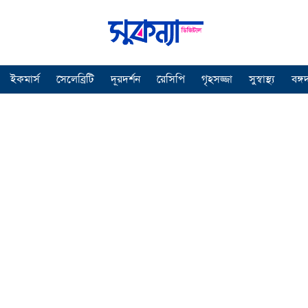
ইকমার্স
সেলেব্রিটি
দূরদর্শন
রেসিপি
গৃহসজ্জা
সুস্বাস্থ্য
বঙ্গ