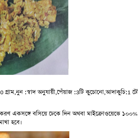
0 গ্রাম,নুন :স্বাদ অনুযায়ী,পেঁয়াজ :3টি কুচোনো,আদাকুচি:1
রণ একসঙ্গে বসিয়ে ঢেকে দিন অথবা মাইক্রোওয়েভে ১০০% এ
া মাখা হবে।