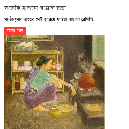
সাবেকি হারানো বাঙালি রান্না
মা-ঠাকুমার হাতের সেই হারিয়ে যাওয়া বাঙালি রেসিপি…
আরো পড়ুন