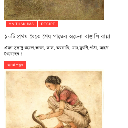
MA THAKUMA
RECIPE
১০টি প্রথম থেকে শেষ পাতের অচেনা বাঙালি রান্না
এমন সুস্বাদু শুক্তো,ভাজা, ডাল, তরকারি, মাছ,মুরগি,পাঁঠা, আগে
খেয়েছেন ?
আরো পড়ুন