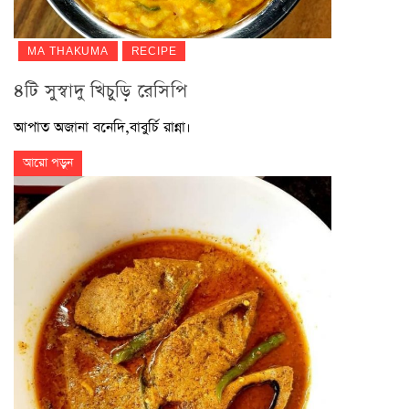
MA THAKUMA
RECIPE
৪টি সুস্বাদু খিচুড়ি রেসিপি
আপাত অজানা বনেদি,বাবুর্চি রান্না।
আরো পড়ুন