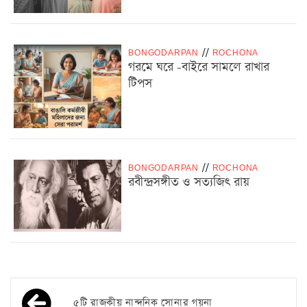
BONGODARPAN
/
/
ROCHONA
গরমে ঘরে -বাইরে সামলে রাখার
টিপস
BONGODARPAN
/
/
ROCHONA
রবীন্দ্রসঙ্গীত ও সত্যজিৎ রায়
৫টি রাজকীয় নান্দনিক সোনার গয়না