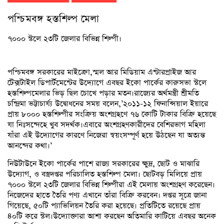
পশ্চিমবঙ্গ হস্তশিল্প মেলা
৭০০০ স্টলে ২৩টি জেলার বিভিন্ন শিল্পী।
পশ্চিমবঙ্গ সরকারের মাইক্রো,স্মল আর মিডিয়াম এন্টারপ্রাইজ আর
টেক্সটাইল ডিপার্টমেন্টের উদ্যোগে এবছর ইকো পার্কের কারুসভা স্টলে
হস্তশিল্পমেলার ভিড় ছিল চোখে পড়ার মতন।রাজ্যের অর্থমন্ত্রী শ্রীমতি
চন্দ্রিমা ভট্টাচার্য্য উদ্বোধনের সময় বলেন,’২০১১-১২ ফিনান্সিয়াল ইয়ারে
প্রায় ৮০০০ হস্তশিল্পীর সংক্রিয় অংশগ্রহণে ৭৬ কোটি টাকার বিক্রি হয়েছে
যা নিঃসন্দেহে খুব সদর্থক।এবারে অংশগ্রহণকারীদের বেশিরভাগ মহিলা
যাঁরা এই উদ্যোগের কারণে নিজেরা স্বয়ংসম্পূর্ণ হয়ে উঠছেন যা অত্যন্ত
আনন্দের কথা।’
নিউটাউনে ইকো পার্কের পাশে রাজ্য সরকারের ক্ষুদ্র, ছোট ও মাঝারি
উদ্যোগ, ও বস্ত্রদপ্তর পরিচালিত হস্তশিল্প মেলা। ছোটবড় মিলিয়ে প্রায়
৭০০০ স্টলে ২৩টি জেলার বিভিন্ন শিল্পীরা এই মেলায় অংশগ্রহণ করেছেন।
নিজেদের হাতে তৈরি পণ্য এখানে তাঁরা বিক্রি করবেন। দপ্তর সূত্রে জানা
গিয়েছে, ৫০টি প্যাভিলিয়ন তৈরি করা হয়েছে। প্রতিটিতে রয়েছে প্রায়
৪০টি করে স্টল।উদ্যোক্তারা আশা করছেন অতিমারি কাটিয়ে এবছর অনেক