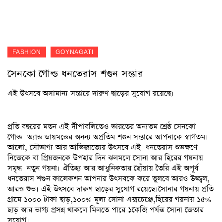
FASHION
GOYNAGATI
সেনকো গোল্ড ধনতেরাস শগুন সম্ভার
এই উৎসবে অসামান্য সম্ভারে দারুণ ছাড়ের সুযোগ রয়েছে।
প্রতি বছরের মতন এই দীপাবলিতেও ভারতের অন্যতম শ্রেষ্ঠ সেনকো
গোল্ড অ্যান্ড ডায়মন্ডের অনন্য অপ্রতিম শগুন সম্ভারে আপনাকে স্বাগতম।
আলো, সৌভাগ্য আর আভিজাত্যের উৎসবে এই ধনতেরাস শুভক্ষণে
নিজেকে বা প্রিয়জনকে উপহার দিন ঝলমলে সোনা আর হিরের গয়নায়
সমৃদ্ধ নতুন গয়না। ঐতিহ্য আর আধুনিকতার ছোঁয়ায় তৈরি এই অপূর্ব
ধনতেরাস শগুন কালেকশন আপনার উৎসবকে করে তুলবে আরও উজ্জ্বল,
আরও শুভ। এই উৎসবে দারুণ ছাড়ের সুযোগ রয়েছে।সোনার গয়নায় প্রতি
গ্রামে ১০০০ টাকা ছাড়,১০০% মূল্য সোনা এক্সচেঞ্জে,হিরের গয়নায় ১৫%
ছাড় আর ভাগ্য প্রসন্ন থাকলে মিলতে পারে ১কেজি পর্যন্ত সোনা জেতার
সুযোগ।