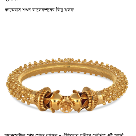
ধনতেরাস শগুন কালেকশনের কিছু ঝলক –
অ্যানসেস্ট্রাল গ্রেস গোল্ড ব্যাঙ্গল – ঐতিহ্যের গভীরে প্রোথিত এই অপূর্ব