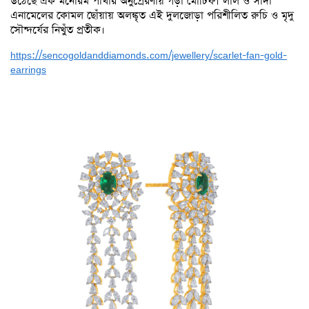
উঠেছে এক মনোরম পাখার অনুপ্রেরণায় গড়া মোটিফ। লাল ও সাদা
এনামেলের কোমল ছোঁয়ায় অলঙ্কৃত এই দুলজোড়া পরিশীলিত রুচি ও মৃদু
সৌন্দর্যের নিখুঁত প্রতীক।
https://sencogoldanddiamonds.com/jewellery/scarlet-fan-gold-
earrings