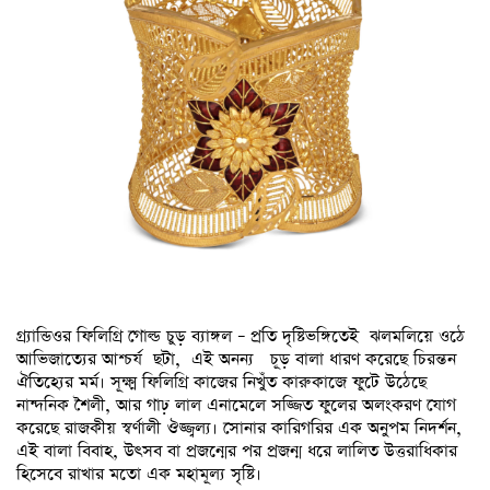
গ্র্যান্ডিওর ফিলিগ্রি গোল্ড চুড় ব্যাঙ্গল – প্রতি দৃষ্টিভঙ্গিতেই ঝলমলিয়ে ওঠে
আভিজাত্যের আশ্চর্য ছটা, এই অনন্য চূড় বালা ধারণ করেছে চিরন্তন
ঐতিহ্যের মর্ম। সূক্ষ্ম ফিলিগ্রি কাজের নিখুঁত কারুকাজে ফুটে উঠেছে
নান্দনিক শৈলী, আর গাঢ় লাল এনামেলে সজ্জিত ফুলের অলংকরণ যোগ
করেছে রাজকীয় স্বর্ণালী ঔজ্জ্বল্য। সোনার কারিগরির এক অনুপম নিদর্শন,
এই বালা বিবাহ, উৎসব বা প্রজন্মের পর প্রজন্ম ধরে লালিত উত্তরাধিকার
হিসেবে রাখার মতো এক মহামূল্য সৃষ্টি।