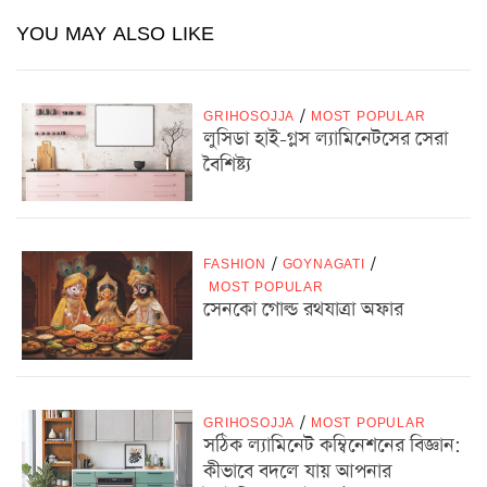
YOU MAY ALSO LIKE
GRIHOSOJJA
/
MOST POPULAR
লুসিডা হাই-গ্লস ল্যামিনেটসের সেরা
বৈশিষ্ট্য
FASHION
/
GOYNAGATI
/
MOST POPULAR
সেনকো গোল্ড রথযাত্রা অফার
GRIHOSOJJA
/
MOST POPULAR
সঠিক ল্যামিনেট কম্বিনেশনের বিজ্ঞান:
কীভাবে বদলে যায় আপনার