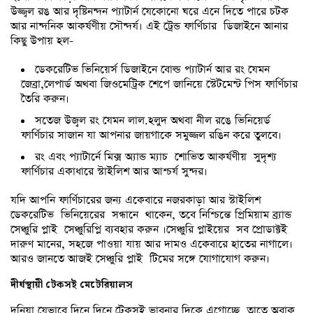
উজ্জ্বল রঙ আর দৃষ্টিনন্দন প্যাটার্ন যেকোনো ঘরে এনে দিতে পারে চটক
আর নান্দনিক আকর্ষণীয় সৌন্দর্য। এই ট্রেন্ড ফার্ণিচার ডিজাইনে আনার
কিছু উপায় হল-
ডেকরেটিভ ভিনিয়ের্স ডিজাইনে বোল্ড প্যাটার্ন আর রং যেমন
জেব্রা,লেপার্ড অথবা জিওমেট্রিক শেপে জানিয়ে স্টেটমেন্ট পিস ফার্ণিচার
তৈরি করুন।
সতেজ উজ্বল রং যেমন লাল.হলুদ অথবা নীল রঙে ভিনিয়ের্ড
ফার্ণিচার সাজান যা আপনার জায়গাকে সমুজ্জল রঙিন করে তুলবে।
রং এবং প্যাটার্নে মিক্স অ্যান্ড ম্যাচ শোভিত আকর্ষণীয় সুদৃশ্য
ফার্ণিচার একাধারে স্টাইলিশ আর আশ্চর্য সুন্দর।
যদি আপনি ফার্ণিচারের জন্য একেবারে নজরকাড়া আর স্টাইলিশ
ডেকরেটিভ ভিনিয়েরের সন্ধানে থাকেন, তবে নিশ্চিন্তে প্রিমিয়াম ব্র্যান্ড
সেঞ্চুরি প্লাই সেঞ্চুরিপ্লি ব্যবহার করুন ।সেঞ্চুরি প্লাইয়ের সব প্রোডাক্টই
দারুণ মানের, সহজে পাওয়া যায় আর দামও একেবারে হাতের নাগালে।
আরও জানতে আজই সেঞ্চুরি প্লাই টিমের সঙ্গে যোগাযোগ করুন।
দীর্ঘস্থায়ী টেকসই মেটেরিয়ালস
দুনিয়া যেভাবে দিনে দিনে টেকসই ভাবনার দিকে এগোচ্ছে, তাতে অবাক