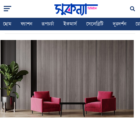
HOME
GRIHOSOJJA
ইন্টেরিয়র ডেকরে সেরা ভিনিয়ের্ড
হোম
ফ্যাশন
রূপচর্চা
ইকমার্স
সেলেব্রিটি
দূরদর্শন
রে
ফার্ণিচার ডিজাইন ট্রেন্ডস