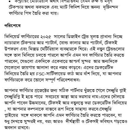
কন্ট্রাস্টিং মেটিরিয়াল অর্থাৎ বিপরীতধর্মী যেমন রুক্ষ ও মসৃণ
টেকশ্চার অথবা ঝকমকে এবং ম্যাট ফিনিশ দিয়ে অনন্য দৃষ্টিনন্দন
ফার্ণিচার পিস তৈরি করা যায়।
পরিশেষে
ভিনিয়ের্ড ফার্ণিচারের ২০২৫ সালের ডিজাইন ট্রেন্ড মূলত প্রাধান্য দিচ্ছে
ন্যাচারাল টেকশ্চার আর প্যাটার্ন, বোল্ড কালার আর প্যাটার্ন, টেকসই
উপকরণ এবং মিক্সড মেটিরিয়াল ব্যবহারকে ঘিরে। এই নতুন ট্রেন্ডগুলোর
সঙ্গে তাল মিলিয়ে চলতে পারলে আপনি এমন সব ফার্ণিচার তৈরি করতে
পারবেন, যেগুলো একদিকে একেবারে আশ্চর্য সুন্দর আর অন্যদিকে
যেকোনো জায়গায় আলাদা করে নজর কাড়বে। এদের ডেকরেটিভ
ভিনিয়ের তৈরি হয় FSC-সার্টিফায়েড কাঠ আর বাঁশ দিয়ে, যা আপনার
ফার্ণিচারকে করে তোলে সম্পূর্ণ পরিবেশবান্ধব।
আপনার ফার্ণিচার প্রজেক্টের জন্য সঠিক পার্টনার খুঁজতে গেলে সেঞ্চুরি প্লাই
সেঞ্চুরিপ্লি ই হতে পারে সবচেয়ে আস্থা আর ভরসার নাম।এদের দৌলতে
আপনি পাবেন উচ্চমানের, টেকসই আর নতুনত্বে ভরা ডেকরেটিভ ভিনিয়ের
, যা আপনার কল্পনাকে বাস্তবে রূপ দিতে সাহায্য করবে।সেঞ্চুরি
প্লাইয়ের সঙ্গে থাকলে আপনি এমন ফার্ণিচার তৈরি করতে পারবেন, যা
শুধু দেখতে সুন্দরই নয়, বরং আরও দীর্ঘস্থায়ী ও টেকসই ভবিষ্যৎ গড়তেও
অবদান রাখবে।