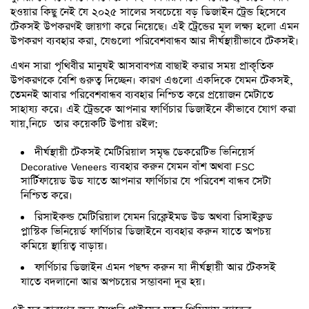
হওয়ার কিছু নেই যে ২০২৫ সালের সবচেয়ে বড় ডিজাইন ট্রেন্ড হিসেবে
টেকসই উপকরণই জায়গা করে নিয়েছে। এই ট্রেন্ডের মূল লক্ষ্য হলো এমন
উপকরণ ব্যবহার করা, যেগুলো পরিবেশবান্ধব আর দীর্ঘস্থায়ীভাবে টেকসই।
এখন সারা পৃথিবীর মানুষই আসবাবপত্র বাছাই করার সময় প্রাকৃতিক
উপকরণকে বেশি গুরুত্ব দিচ্ছেন। কারণ এগুলো একদিকে যেমন টেকসই,
তেমনই আবার পরিবেশবান্ধব ব্যবহার নিশ্চিত করে প্রয়োজন মেটাতে
সাহায্য করে। এই ট্রেন্ডকে আপনার ফার্ণিচার ডিজাইনে কীভাবে যোগ করা
যায়,নিচে তার কয়েকটি উপায় রইল:
দীর্ঘস্থায়ী টেকসই মেটিরিয়াল সমৃদ্ধ ডেকরেটিভ ভিনিয়ের্স
Decorative Veneers ব্যবহার করুন যেমন বাঁশ অথবা FSC
সার্টিফায়েড উড যাতে আপনার ফার্ণিচার যে পরিবেশ বান্ধব সেটা
নিশ্চিত করে।
রিসাইকল্ড মেটিরিয়াল যেমন রিক্লেইমড উড অথবা রিসাইক্লড
প্লাস্টিক ভিনিয়ের্ড ফার্ণিচার ডিজাইনে ব্যবহার করুন যাতে অপচয়
কমিয়ে স্থায়িত্ব বাড়ায়।
ফার্ণিচার ডিজাইন এমন পছন্দ করুন যা দীর্ঘস্থায়ী আর টেকসই
যাতে বদলানো আর অপচয়ের সম্ভাবনা দূর হয়।