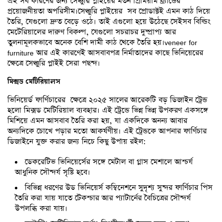
এই সব কারণের জন্য সেঞ্চুরি প্লাইয়ের মতন প্রিমিয়াম ব্র্যান্ডের
প্রয়োজনীয়তা অপরিসীম।সেঞ্চুরি প্লাইয়ের সব প্রোডাক্টই এমন কাঠ দিয়ে
তৈরি, যেগুলো দ্রুত বেড়ে ওঠে। তাই এগুলো হয়ে উঠেছে সেইসব বিল্ডিং
মেটেরিয়ালের দারুণ বিকল্প, যেগুলো সচরাচর দুষ্প্রাপ্য আর
তুলনামূলকভাবে অনেক বেশি দামী কাঠ থেকে তৈরি হয়।veneer for
furniture আর এই কারণেই আসবাবপত্র নির্মাতাদের কাছে ভিনিয়েরের
ক্ষেত্রে সেঞ্চুরি প্লাইই সেরা পছন্দ।
মিক্সড মেটিরিয়ালস
ভিনিয়ের্ড ফার্ণিচারের ক্ষেত্রে ২০২৫ সালের আরেকটি বড় ডিজাইন ট্রেন্ড
হলো মিক্সড মেটিরিয়াল ব্যবহার। এই ট্রেন্ডে ভিন্ন ভিন্ন উপকরণ একসঙ্গে
মিশিয়ে এমন আসবাব তৈরি করা হয়, যা একদিকে অনন্য আবার
অন্যদিকে চোখে পড়ার মতো আকর্ষণীয়। এই ট্রেন্ডকে আপনার ফার্ণিচার
ডিজাইনে যুক্ত করার জন্য নিচে কিছু উপায় রইল:
ডেকরেটিভ ভিনিয়ের্সের সঙ্গে মেটাল বা গ্লাস মেশালে আশ্চর্য
আধুনিক সৌন্দর্য সৃষ্টি হবে।
বিভিন্ন ধরণের উড ভিনিয়ের্স কম্বিনেশনে সুদৃশ্য সুন্দর ফার্ণিচার পিস
তৈরি করা যায় যাতে টেকশ্চার আর প্যাটার্নের বৈচিত্রের সৌন্দর্য
উপলব্ধি করা যায়।