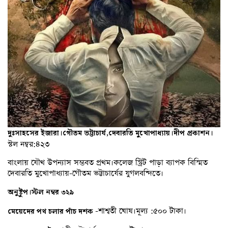
দুঃসাহসের
ইজারা।গৌতম
ভট্টাচার্য
,
দেবারতি
মুখোপাধ্যায়।দীপ
প্রকাশন।
স্টল নম্বর:৪২৩
বাংলায় যৌথ উপন্যাস সম্ভবত প্রথম।কলেজ স্ট্রিট পাড়া ব্যাপক বিস্মিত
দেবারতি মুখোপাধ্যায়-গৌতম ভট্টাচার্যের যুগলবন্দিতে।
অনুষ্টুপ।স্টল
নম্বর
৩২৯
-শাশ্বতী ঘোষ।মূল্য :৫০০ টাকা।
মেয়েদের
পথ
চলার
পাঁচ
দশক