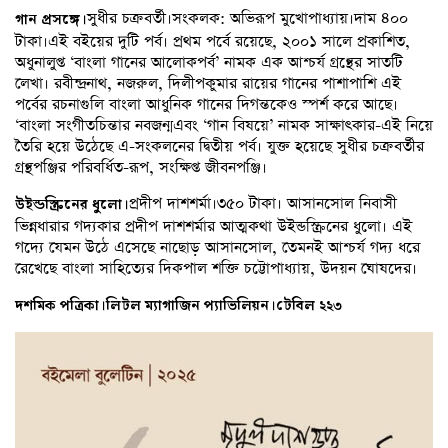
সুধীর চক্রবর্তী।সংকলক: অভিরূপ মুখোপাধ্যায়।দাম ৪০০
গান প্রসঙ্গে।
টাকা।এই বইয়ের দুটি পর্ব। প্রথম পর্বে রয়েছে, ২০০১ সালে প্রকাশিত,
অধুনালুপ্ত ‘বাংলা গানের আলোকপর্ব’ নামক এক আশ্চর্য গ্রন্থের সাতটি
লেখা। রবীন্দ্রনাথ, নজরুল, দিলীপকুমার রায়ের গানের পাশাপাশি এই
পর্বের রচনাগুলি বাংলা আধুনিক গানের দিগন্তকেও স্পর্শ করে আছে।
‘বাংলা সংগীতচিন্তার নবজন্মএবং ‘গান বিষয়ে’ নামক সাক্ষাৎকার-এই নিয়ে
তৈরি হয়ে উঠেছে এ-সংকলনের দ্বিতীয় পর্ব। যুক্ত হয়েছে সুধীর চক্রবর্তীর
গ্রন্থপঞ্জির পরিবর্ধিত-রূপ, সংক্ষিপ্ত জীবনপঞ্জি।
প্রদীপ দাশশর্মা।৩৫০ টাকা। আসানসোল নিবাসী
উইন্ডস্ক্রিনের ধুলো।
ভিন্নধারার গদ্যকার প্রদীপ দাশশর্মার আত্মকথা উইন্ডস্ক্রিনের ধুলো। এই
গদ্যে যেমন উঠে এসেছে নাছোড় আসানসোল, তেমনই আশ্চর্য গদ্য ধরে
রেখেছে বাংলা সাহিত্যের দিকপাল শক্তি চট্টোপাধ্যায়, উদয়ন ঘোষদের।
দশমিক পত্রিকা।লিটল ম্যাগাজিন প্যাভিলিয়ন।টেবিল ২২৩