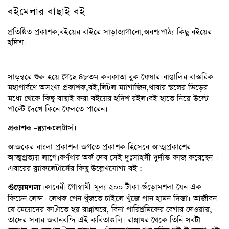
বইমেলার বাছাই বই
প্রতিষ্ঠিত প্রকাশক,বইয়ের বাইরে সাড়াজাগানো,অবশ্যপাঠ্য কিছু বইয়ের
হদিশ।
সাড়ম্বরে শুরু হয়ে গেছে ৪৮তম কলকাতা বুক ফেয়ার।বাঙালির বাস্তরিক
মহাপার্বণে অসংখ্য প্রকাশক,বই,লিটল ম্যাগাজিন,খাবার স্টলের ভিড়ের
মধ্যে থেকে কিছু বাছাই করা বইয়ের হদিশ রইল।বই হাতে নিয়ে উল্টে
পাল্টে দেখে কিনে ফেলতে পারেন।
প্রকাশক
–
ব্ল্যাকলেটার্স।
আজকের বাংলা প্রকাশনা জগতে প্রকাশক হিসেবে আত্মপ্রকাশের
আত্মপ্রত্যয় লাগে।কর্ণধার অর্ক দেব সেই দুঃসাহসী দুর্দান্ত কাজ করেছেন ।
এবারের ব্ল্যাকলেটার্সের কিছু উল্লেখযোগ্য বই :
কাবেরী গোস্বামী।মূল্য ২০০ টাকা।গুঁড়োমশলা যেন এক
গুঁড়োমশলা।
কিচেন লেন্স। লেখক পেন খুঁজতে চাইলে খুঁজে পান হামন দিস্তা। আজীবন
যে মেয়েদের কাটাতে হয় রান্নাঘরে, বিনা পারিশ্রমিকের বেগার দেওয়ায়,
তাদের সবার জবানবন্দি এই কবিতাগুলি। রান্নাঘর থেকে তিনি সবটা