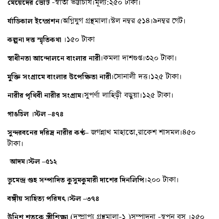
-স্বাতী ভট্টাচার্য।মূল্য:২৫০ টাকা।
মেয়েদের
ভোট
।অগ্নিযুগ গ্রন্থমালা।স্টল নম্বর ৫১৪।৯নম্বর গেট।
র্যাডিকাল
ইম্প্রেশন
।১৫০ টাকা
কল্পনা
দত্ত
স্মৃতিকথা
।কমলা দাশগুপ্ত।৩২০ টাকা।
স্বাধীনতা
আন্দোলনে
বাংলার
নারী
।সোনালী দত্ত।১২৫ টাকা।
মুক্তি
সংগ্রামে
বাংলার
উপেক্ষিতা
নারী
।সুপর্ণা লাহিড়ী বড়ুয়া।১২৫ টাকা।
নারীর
পৃথিবী
নারীর
সংগ্রাম
গাঙচিল
।স্টল
–
৪৭৪
জগন্নাথ মাহাতো,রাকেশ শাসমল।৪৫০
সুন্দরবনের
দরিদ্র
নারীর
কণ্ঠ
–
টাকা।
আদম।স্টল
–
৫১২
।২০০ টাকা।
ভূমেন্দ্র
গুহ
সম্পাদিত
কুসুমকুমারী
দাশের
দিনলিপি
বঙ্গীয়
সাহিত্য
পরিষৎ।স্টল
–
৩৭৪
(দুষ্প্রাপ্য গ্রন্থমালা-১ )সম্পাদনা -স্বপন বসু ।২৫০
উনিশ
শতকে
স্ত্রীশিক্ষা