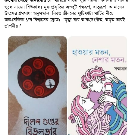
। হারিয়ে যাওয়া দুটি গয়না। গদাধর ও সারীর
রুপোর পৈঁছে অনন্তবাউটি
ভুলে যাওয়া শিশুকাল। মূক প্রকৃতির অস্ফুট শব্দরূপ, ধাতুরূপ। আমাদের
উৎসের শ্রমসাধ্য অনুসন্ধান। বিব্রত জীবনের ফুটিফাটা মাটির নীচে
অন্তঃসলিলা ধ্রুব বিশ্বাসের স্রোত। ‘মৃত্যু যার আবহসংগীত, অমৃত তারই
প্রাপনীয়।’