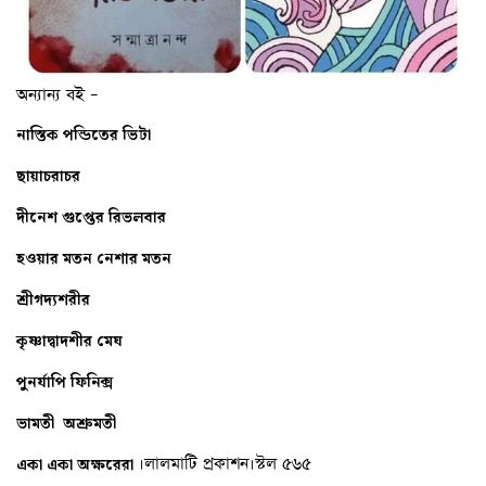
অন্যান্য বই –
নাস্তিক
পন্ডিতের
ভিটা
ছায়াচরাচর
দীনেশ
গুপ্তের
রিভলবার
হওয়ার
মতন
নেশার
মতন
শ্রীগদ্যশরীর
কৃষ্ণাদ্বাদশীর
মেঘ
পুনর্যাপি
ফিনিক্স
ভামতী
অশ্রুমতী
।লালমাটি প্রকাশন।স্টল ৫৬৫
একা
একা
অক্ষরেরা