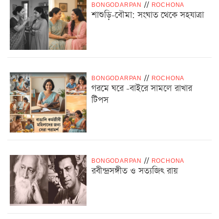
BONGODARPAN
/
/
ROCHONA
শাশুড়ি-বৌমা: সংঘাত থেকে সহযাত্রা
BONGODARPAN
/
/
ROCHONA
গরমে ঘরে -বাইরে সামলে রাখার
টিপস
BONGODARPAN
/
/
ROCHONA
রবীন্দ্রসঙ্গীত ও সত্যজিৎ রায়