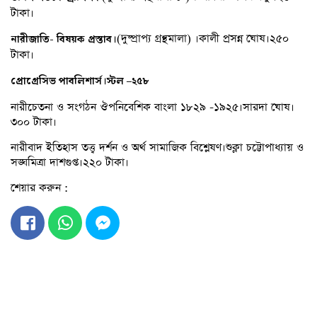
টাকা।
(দুষ্প্রাপ্য গ্রন্থমালা) ।কালী প্রসন্ন ঘোষ।২৫০
নারীজাতি- বিষয়ক প্রস্তাব।
টাকা।
প্রোগ্রেসিভ
পাবলিশার্স।স্টল
–
২৫৮
নারীচেতনা ও সংগঠন ঔপনিবেশিক বাংলা ১৮২৯ -১৯২৫।সারদা ঘোষ।
৩০০ টাকা।
নারীবাদ ইতিহাস তত্ত্ব দর্শন ও অর্থ সামাজিক বিশ্লেষণ।শুক্লা চট্টোপাধ্যায় ও
সঙ্ঘমিত্রা দাশগুপ্ত।২২০ টাকা।
শেয়ার করুন :