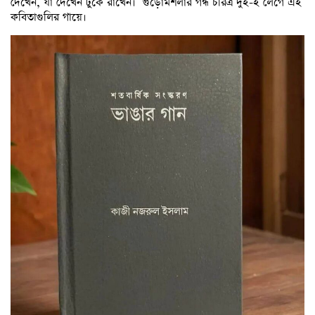
দেখেন, যা দেখেন টুকে রাখেন। গুঁড়োমশলার গন্ধ চরিত্র দুই-ই লেগে এই
কবিতাগুলির গায়ে।