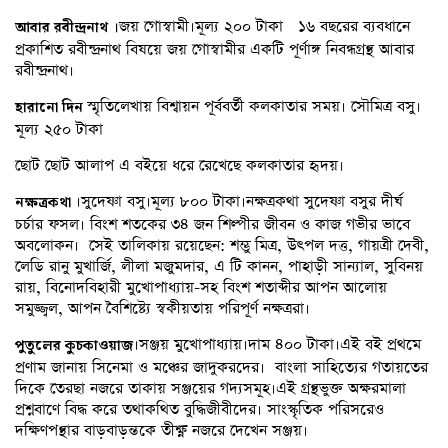
জয় গোস্বামী।মূল্য ২০০ টাকা ১৬ বছরের ব্যবধানে
আবার রবীন্দ্রনাথ ।
প্রকাশিত রবীন্দ্রনাথ বিষয়ে জয় গোস্বামীর একটি পূর্ণাঙ্গ নিবন্ধগ্রন্থ আবার
রবীন্দ্রনাথ।
স্মৃতিলেখায় বিশ্বায়ন পূর্ববর্তী কলকাতার সময়। সৌমিত্র বসু।
হারানো
দিন
মূল্য ২৫০ টাকা
ছোট ছোট আলাপ এ বইয়ে ধরে রেখেছে কলকাতার হৃদয়।
।সুদেষ্ণা বসু।মূল্য ৮০০ টাকা।নক্ষত্রকথা সুদেষ্ণা বসুর দীর্ঘ
নক্ষত্রকথা
চর্চার ফসল। বিংশ শতকের ৩৪ জন শিল্পীর জীবন ও কাজ গভীর ভাবে
অবলোকন। সেই তালিকায় রয়েছেন: শম্ভু মিত্র, উৎপল দত্ত, গায়ত্রী দেবী,
লেডি রানু মুখার্জি, লীলা মজুমদার, এ টি কানন, পাহাড়ী সান্যাল, সুবিনয়
রায়, বিনোদবিহারী মুখোপাধ্যায়-সহ বিংশ শতাব্দীর আপন আলোয়
সমুজ্জ্বল, আপন বৈশিষ্ট্যে স্বকীয়তায় পরিপূর্ণ নক্ষত্ররা।
।সঞ্জয় মুখোপাধ্যায়।দাম ৪০০ টাকা।এই বই প্রথমে
পুতুলের কুচকাওয়াজ
প্রণাম জানায় সিনেমা ও মঞ্চের জাদুকরদের। বাংলা সাহিত্যের গতায়তের
দিকে তেরছা নজরে তাকায় সঞ্জয়ের গদ্যসমূহ।এই গ্রন্থভুক্ত অক্ষরমালা
প্রশ্নবাণে বিদ্ধ করে তথাকথিত বুদ্ধিজীবীদের। সাংস্কৃতিক পরিসরেও
দক্ষিণপন্থার বাড়বাড়ন্তকে তীক্ষ্ণ নজরে দেখেন সঞ্জয়।