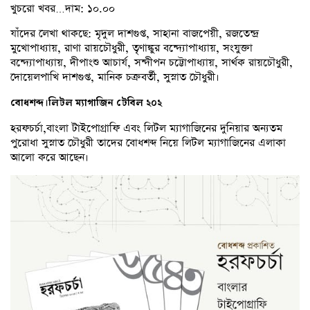
খুচরো খবর…দাম: ১০.০০
যাঁদের লেখা থাকছে: মৃদুল দাশগুপ্ত, সাহানা বাজপেয়ী, রজতেন্দ্র
মুখোপাধ্যায়, রাণা রায়চৌধুরী, তৃণাঙ্কুর বন্দ্যোপাধ্যায়, সংযুক্তা
বন্দ্যোপাধ্যায়, দীপাংশু আচার্য, সন্দীপন চট্টোপাধ্যায়, সার্থক রায়চৌধুরী,
দোয়েলপাখি দাশগুপ্ত, মানিক চক্রবর্তী, সুস্নাত চৌধুরী।
বোধশব্দ।লিটল ম্যাগাজিন টেবিল ২০২
হরফচর্চা,বাংলা টাইপোগ্রাফি এবং লিটল ম্যাগাজিনের দুনিয়ার অন্যতম
পুরোধা সুস্নাত চৌধুরী তাদের বোধশব্দ নিয়ে লিটল ম্যাগাজিনের এলাকা
আলো করে আছেন।