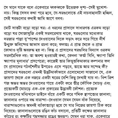
সে মানে যাকে বলে একেবারে ধ্বকধ্বকে উত্তেজক দৃশ্য—সেই মুখোশ-
নাচ। কিন্তু সেসব কথা পরে হবে, যে-ঘরগুলোতে এই নাচবাহানাটা হচ্ছিল,
সেই ঘরগুলোর কথাই আমি আগে বলব।
মোট সাতটা বড়ো বড়ো ঘর। এ ধরনের প্রাসাদে সাধারণত এরকম বড়ো
বড়ো ঘর সোজাসুজি একই সরলরেখায় থাকে, ঘরগুলোর মধ্যেকার
দরজার পাল্লা দু’পাশের দেওয়ালের দিকে সড়াৎ করে সরে গিয়ে দীর্ঘ
উন্মুক্ত অলিন্দের আভাস রচনা করে; ফলতঃ এ প্রান্ত থেকে ও প্রান্ত
কোথাও দৃষ্টি অবরুদ্ধ হয় না। কিন্তু এ প্রাসাদের ঘরগুলির বিন্যাস ওরকম
সরলরৈখিক নয়। তা অবশ্য হওয়ারই কথা, কেননা ‘কর্তা যিনি, ক্ষ্যাপা তিনি
ক্ষ্যাপার মূলাধার’ প্রসপেরো; কাজেই তার কিম্ভূতকিমাকার কল্পনার ফল
যে প্রাসাদের গঠনশৈলীর উপরেও এসে পড়বে, তাতে আর সন্দেহ কী?
প্রাসাদের ঘরগুলো এমনই উদ্ভটমার্কাভাবে এলোমেলো সাজানো যে, এক
জায়গা থেকে এক নজরে একটা ঘরের বেশি কিছু দেখাই যায় না। বিশ ত্রিশ
গজ অন্তর অন্তর দেওয়ালের গায়ে একটা করে তীব্র কৌণিক মোচড় এবং
প্রত্যেকটি মোচড়ে এক-এক প্রকারের উদ্ভাবনী কৌশল। প্রত্যেক
দেওয়ালের মধ্যিখানে ডাইনে বাঁয়ে একটি করে গথিক স্থাপত্যের জানালা;
জানালার ওপারে বদ্ধ বারান্দা—দেওয়াল যেমন যেমন বাঁক নিয়েছে,
বারান্দাগুলোও অমনই ব্যাঁকাত্যাড়া হয়ে যে যার নিজের জায়গা ঠিক করে
নিয়েছে। জানালাগুলোতে রঙিন কাঁচ বসানো, প্রতিটি কক্ষের জানালার
কাঁচের রং কক্ষটির গৃহসজ্জার রঙের অনুরূপ। যেমন ধরা যাক, একেবারে