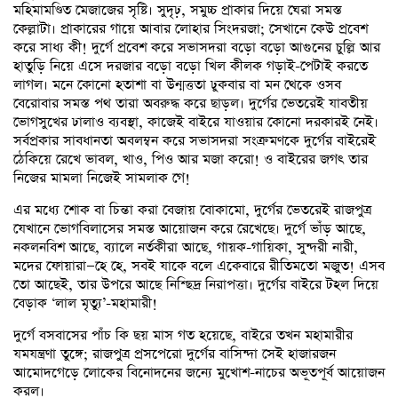
মহিমামণ্ডিত মেজাজের সৃষ্টি। সুদৃঢ়, সমুচ্চ প্রাকার দিয়ে ঘেরা সমস্ত
কেল্লাটা। প্রাকারের গায়ে আবার লোহার সিংদরজা; সেখানে কেউ প্রবেশ
করে সাধ্য কী! দুর্গে প্রবেশ করে সভাসদরা বড়ো বড়ো আগুনের চুল্লি আর
হাতুড়ি নিয়ে এসে দরজার বড়ো বড়ো খিল কীলক গড়াই-পেটাই করতে
লাগল। মনে কোনো হতাশা বা উন্মত্ততা ঢুকবার বা মন থেকে ওসব
বেরোবার সমস্ত পথ তারা অবরুদ্ধ করে ছাড়ল। দুর্গের ভেতরেই যাবতীয়
ভোগসুখের ঢালাও ব্যবস্থা, কাজেই বাইরে যাওয়ার কোনো দরকারই নেই।
সর্বপ্রকার সাবধানতা অবলম্বন করে সভাসদরা সংক্রমণকে দুর্গের বাইরেই
ঠেকিয়ে রেখে ভাবল, খাও, পিও আর মজা করো! ও বাইরের জগৎ তার
নিজের মামলা নিজেই সামলাক গে!
এর মধ্যে শোক বা চিন্তা করা বেজায় বোকামো, দুর্গের ভেতরেই রাজপুত্র
যেখানে ভোগবিলাসের সমস্ত আয়োজন করে রেখেছে। দুর্গে ভাঁড় আছে,
নকলনবিশ আছে, ব্যালে নর্তকীরা আছে, গায়ক-গায়িকা, সুন্দরী নারী,
মদের ফোয়ারা—হে হে, সবই যাকে বলে একেবারে রীতিমতো মজুত! এসব
তো আছেই, তার উপরে আছে নিশ্ছিদ্র নিরাপত্তা। দুর্গের বাইরে টহল দিয়ে
বেড়াক ‘লাল মৃত্যু’-মহামারী!
দুর্গে বসবাসের পাঁচ কি ছয় মাস গত হয়েছে, বাইরে তখন মহামারীর
যমযন্ত্রণা তুঙ্গে; রাজপুত্র প্রসপেরো দুর্গের বাসিন্দা সেই হাজারজন
আমোদগেড়ে লোকের বিনোদনের জন্যে মুখোশ-নাচের অভূতপূর্ব আয়োজন
করল।