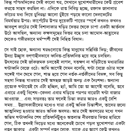
কিন্তু পশ্চিমদিকের সেই কালো ঘর, সেখানে মুখোশধারীদের কেউ প্রবেশ
করতে সাহস করছিল না। এদিকে রাত নিবিড় হচ্ছে, রক্তাভ জানালার
কাঁচের মধ্য দিয়ে চুনিরঙা আলো চুঁইয়ে পড়ছে কালো ভেলভেটের
বিমর্ষতার উপর। কার্পেটের উপর দুয়েকটি পায়ের স্পর্শে কখনও কখনও
আবলুশ কাঠের সেই বিশালাকার ঘড়ির ভেতর থেকে চাপা একটা আর্তনাদ
উঠে আসছিল, অন্যান্য কক্ষসমূহের ভিতর বহে চলা আমোদ-আহ্লাদের
থেকেও গভীরভাবে মর্মস্পর্শী সেই নিহিত বিষাদ।
সে যাই হোক, অন্যান্য ঘরগুলোতে কিন্তু মানুষের সন্নিবিষ্ট ভিড়; জীবনের
উদগ্র উচ্ছ্বাস বল্‌গাহীনভাবে ধ্বনিত-প্রতিধ্বনিত হয়ে বহে চলছিল।
উৎসবের সেই জাঁকজমক চলতেই লাগল, যতক্ষণ না ঘড়িটাতে মধ্যরাত্রির
ঘণ্টাধ্বনি বেজে ওঠে। আমি আগেই যেমন বলেছি, ঘণ্টা বেজে ওঠার সঙ্গে
সঙ্গেই গান থেমে গেল, শান্ত হয়ে গেল নর্তক-নর্তকীদের বিভঙ্গ, সব কিছু
সহসা নিস্তব্ধ যাওয়ার সেই অসহজ আড়ষ্ট অনড় এক নৈঃশব্দ্য। অন্যান্য
প্রত্যেক ঘণ্টাতেই যে এটা হচ্ছিল, হ্যাঁ, আমি তো তা আগেই বলেছি, তবে
এবারে একটু বিশেষ—কেননা এবার ঘড়িতে পরপর বারোটা ঘণ্টা বাজার
আওয়াজ… এবং সম্ভবতঃ তার ফলেই চিন্তা করার আরও একটু বেশি
সময়… উল্লাসকারীদের মধ্যেও যারা একটু অধিক চিন্তাশীল, তাদের জন্যে
আত্মনিমগ্ন হওয়ার আরও অধিক অবসর। আর সেই অবসরের মধ্যে যখন
অন্তিম ঘণ্টাধ্বনির শেষ প্রতিধ্বনিটুকুও অতলান্ত নীরবতার ভিতর হারিয়ে
গেল, ঠিক তখনই ভিড়ের মধ্যে অনেকেরই চোখে পড়ল মুখোশপরা একটা
নতুন আকার…একটা সম্পূর্ণ নতুন লোক, যাকে এর আগে কেউ কখনও