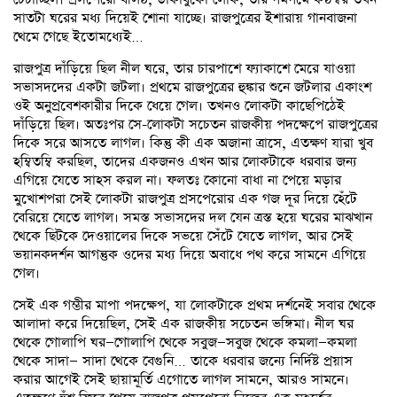
সাতটা ঘরের মধ্য দিয়েই শোনা যাচ্ছে। রাজপুত্রের ইশারায় গানবাজনা
থেমে গেছে ইতোমধ্যেই…
রাজপুত্র দাঁড়িয়ে ছিল নীল ঘরে, তার চারপাশে ফ্যাকাশে মেরে যাওয়া
সভাসদদের একটা জটলা। প্রথমে রাজপুত্রের হুঙ্কার শুনে জটলার একাংশ
ওই অনুপ্রবেশকারীর দিকে ধেয়ে গেল। তখনও লোকটা কাছেপিঠেই
দাঁড়িয়ে ছিল। অতঃপর সে-লোকটা সচেতন রাজকীয় পদক্ষেপে রাজপুত্রের
দিকে সরে আসতে লাগল। কিন্তু কী এক অজানা ত্রাসে, এতক্ষণ যারা খুব
হম্বিতম্বি করছিল, তাদের একজনও এখন আর লোকটাকে ধরবার জন্য
এগিয়ে যেতে সাহস করল না। ফলতঃ কোনো বাধা না পেয়ে মড়ার
মুখোশপরা সেই লোকটা রাজপুত্র প্রসপেরোর এক গজ দূর দিয়ে হেঁটে
বেরিয়ে যেতে লাগল। সমস্ত সভাসদের দল যেন ত্রস্ত হয়ে ঘরের মাঝখান
থেকে ছিটকে দেওয়ালের দিকে সভয়ে সেঁটে যেতে লাগল, আর সেই
ভয়ানকদর্শন আগন্তুক ওদের মধ্য দিয়ে অবাধে পথ করে সামনে এগিয়ে
গেল।
সেই এক গম্ভীর মাপা পদক্ষেপ, যা লোকটাকে প্রথম দর্শনেই সবার থেকে
আলাদা করে দিয়েছিল, সেই এক রাজকীয় সচেতন ভঙ্গিমা। নীল ঘর
থেকে গোলাপি ঘর—গোলাপি থেকে সবুজ—সবুজ থেকে কমলা—কমলা
থেকে সাদা— সাদা থেকে বেগুনি… তাকে ধরবার জন্যে নির্দিষ্ট প্রয়াস
করার আগেই সেই ছায়ামূর্তি এগোতে লাগল সামনে, আরও সামনে।