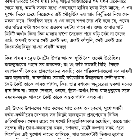
কীসব ভাবতে লেগে যায়। কিন্তু ঘড়ির আওয়াজের শব্দ যখন একেবারে
থেমে যায়, অমনি সভার মধ্যে একযোগে হাসির হররা উঠে আসে; এ ওর
মুখের দিকে চেয়ে নিজেদের এই মৌহূর্তিক ভয় আর নির্বুদ্ধিতা নিয়ে যেন
মস্করা করে। ফিসফিস করে এ ওর কাছে শপথ নেয় এই বলে যে, পরের
বার ঘড়ির ঘণ্টা শুনে আর এরকম ভয়টয় পাবে না। অথচ আবার ষাট
মিনিট অর্থাৎ কিনা তিন হাজার ছ’শো সেকেন্ড পরে ঘড়ি যেই না বেজে
ওঠে, অমনই আবার সেই একই ভয়, একই কাঁপুনি, সেই একই ত্রস্ত
কিংকর্তব্যবিমূঢ় যা-তা একটা অবস্থা!
কিন্তু এসব সত্ত্বেও মোটের উপর আনন্দ ফূর্তি বেশ জমেই উঠেছিল।
রাজকুমারের পছন্দ সব জবরদস্ত; রং ঢং রুচি সমস্তই মিহি। নিছক
ফ্যাশনবন্দী কেতায় প্রসপেরো-র অরুচি; তার পরিকল্পনাগুলো সব সাহসী
আর জ্বালাময়ী, ভাবনাচিন্তা সমস্তই বর্বরোচিত উজ্জ্বলতায় দেদীপ্যমান।
কেউ কেউ তাকে ভাবত পাগল, কিন্তু তার বশংবদ অনুচরেরা ওকথা মনেও
স্থান দিত না। তাকে দেখলে, শুনলে, ছুঁলে—অর্থাৎ কিনা রাজপুত্তুরের সঙ্গে
দহরম-মহরম থাকলে কেউ তাকে অন্তত পাগল বলত না।
এই উৎসব উপলক্ষ্যে সাত কক্ষের সাত রকম অলংকরণ, মুখোশধারী
নর্তক-নর্তকীদের বেশবাস সব কিছুই রাজকুমার প্রসপেরোর বিচিত্র
রুচিমাফিক। সেসব রংচং যে যথেষ্ট কিম্ভূতকিমাকার হয়েছিল, তাতে আর
সন্দেহ কী? চোখ-ঝলসানো চমক, চপলতা, উদ্ভট কল্পনা সবই এসে
মিশেছিল এই মুখোশ-নাচের আঙ্গিকে; যার অনেকটাই ভিক্তর হুগোর