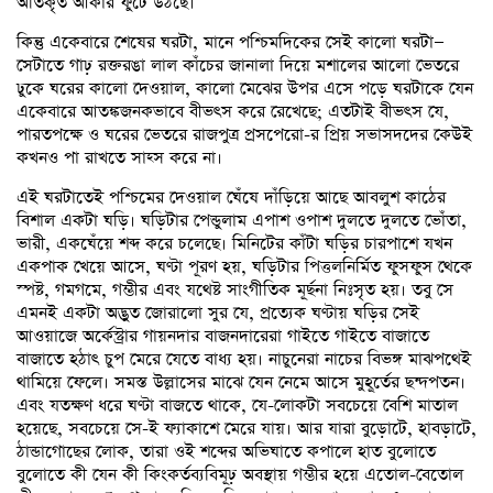
অতিকৃত আকার ফুটে উঠছে।
কিন্তু একেবারে শেষের ঘরটা, মানে পশ্চিমদিকের সেই কালো ঘরটা—
সেটাতে গাঢ় রক্তরঙা লাল কাঁচের জানালা দিয়ে মশালের আলো ভেতরে
ঢুকে ঘরের কালো দেওয়াল, কালো মেঝের উপর এসে পড়ে ঘরটাকে যেন
একেবারে আতঙ্কজনকভাবে বীভৎস করে রেখেছে; এতটাই বীভৎস যে,
পারতপক্ষে ও ঘরের ভেতরে রাজপুত্র প্রসপেরো-র প্রিয় সভাসদদের কেউই
কখনও পা রাখতে সাহ্স করে না।
এই ঘরটাতেই পশ্চিমের দেওয়াল ঘেঁষে দাঁড়িয়ে আছে আবলুশ কাঠের
বিশাল একটা ঘড়ি। ঘড়িটার পেন্ডুলাম এপাশ ওপাশ দুলতে দুলতে ভোঁতা,
ভারী, একঘেঁয়ে শব্দ করে চলেছে। মিনিটের কাঁটা ঘড়ির চারপাশে যখন
একপাক খেয়ে আসে, ঘণ্টা পূরণ হয়, ঘড়িটার পিত্তলনির্মিত ফুসফুস থেকে
স্পষ্ট, গমগমে, গম্ভীর এবং যথেষ্ট সাংগীতিক মূর্ছনা নিঃসৃত হয়। তবু সে
এমনই একটা অদ্ভুত জোরালো সুর যে, প্রত্যেক ঘণ্টায় ঘড়ির সেই
আওয়াজে অর্কেস্ট্রার গায়নদার বাজনদারেরা গাইতে গাইতে বাজাতে
বাজাতে হঠাৎ চুপ মেরে যেতে বাধ্য হয়। নাচুনেরা নাচের বিভঙ্গ মাঝপথেই
থামিয়ে ফেলে। সমস্ত উল্লাসের মাঝে যেন নেমে আসে মুহূর্তের ছন্দপতন।
এবং যতক্ষণ ধরে ঘণ্টা বাজতে থাকে, যে-লোকটা সবচেয়ে বেশি মাতাল
হয়েছে, সবচেয়ে সে-ই ফ্যাকাশে মেরে যায়। আর যারা বুড়োটে, হাবড়াটে,
ঠান্ডাগোছের লোক, তারা ওই শব্দের অভিঘাতে কপালে হাত বুলোতে
বুলোতে কী যেন কী কিংকর্তব্যবিমূঢ় অবস্থায় গম্ভীর হয়ে এতোল-বেতোল