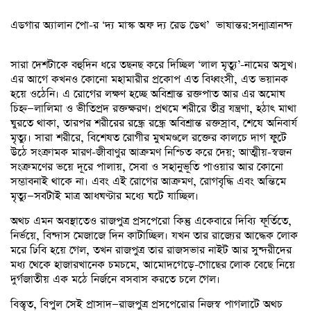
এডগার অ্যালান পো-র ‘দ্য মাস্ক অফ দ্য রেড ডেথ’ ভাষান্তর:সন্মাত্রানন্দ
সারা দেশটাকে বহুদিন ধরে তছনছ করে দিচ্ছিল ‘লাল মৃত্যু’-নামের অসুখ।
এর আগে কখনও কোনো মহামারীর প্রকোপ এত বিধ্বংসী, এত ভয়ানক
হয়ে ওঠেনি। এ রোগের লক্ষণ হচ্ছে অবিশ্রান্ত রক্তপাত আর এর অমোঘ
চিহ্ন—লালিমা ও ভীতিপ্রদ রক্তক্ষরণ। প্রথমে শরীরে তীব্র যন্ত্রণা, হঠাৎ মাথা
ঘুরতে থাকা, তারপর শরীরের রন্ধ্রে রন্ধ্রে অবিশ্রান্ত রক্তস্রাব, শেষে অনিবার্য
মৃত্যু। সারা শরীরে, বিশেষত রোগীর মুখমণ্ডলে রক্তের কালচে দাগ ফুটে
উঠে সংক্রামক মারণ-জীবাণুর আক্রমণ নিশ্চিত করে দেয়; আত্মীয়-স্বজন
সংক্রমণের ভয়ে দূরে পালায়, সেবা ও সহানুভূতি পাওয়ার আর কোনো
সম্ভাবনাই থাকে না। এবং এই রোগের আক্রমণ, রোগবৃদ্ধি এবং অন্তিমে
মৃত্যু—সবটাই মাত্র আধঘণ্টার মধ্যে ঘটে যাচ্ছিল।
অথচ এমন অবস্থাতেও রাজপুত্র প্রসপেরো কিন্তু একেবারে দিব্যি ফূর্তিতে,
নির্ভয়ে, বিন্দাস মেজাজে দিন কাটাচ্ছিল। যখন তার রাজ্যের আদ্ধেক লোক
মরে ঢিবি হয়ে গেল, তখন রাজপুত্র তার রাজসভার নাইট আর সুন্দরীদের
মধ্য থেকে হাজারখানেক চমচমে, আমোদগেড়ে-গোছের লোক বেছে নিয়ে
দুর্গজাতীয় এক মঠে নির্জনে বসবাস করতে চলে গেল।
বিস্তৃত, বিপুল সেই প্রাসাদ—রাজপুত্র প্রসপেরোর নিজস্ব পাগলাটে অথচ