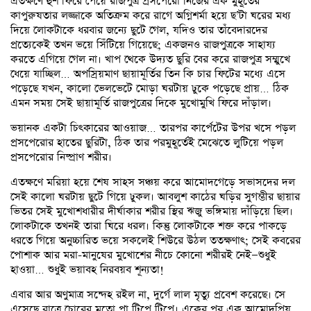
এতক্ষণে হুঁশ ফিরে পেয়ে রাজপুত্র প্রসপেরো নিজের এক মুহূর্তের
কাপুরুষতার লজ্জাকে অতিক্রম করে রাগে অগ্নিশর্মা হয়ে ছ’টা ঘরের মধ্য
দিয়ে লোকটাকে ধরবার জন্যে ছুটে গেল, যদিও তার তাঁবেদারদের
প্রত্যেকেই তখন ভয়ে সিঁটিয়ে গিয়েছে; একজনও রাজপুত্রকে সাহায্য
করতে এগিয়ে গেল না। খাপ থেকে উদ্যত ছুরি বের করে রাজপুত্র সম্মুখে
ধেয়ে যাচ্ছিল… অপস্রিয়মাণ ছায়ামূর্তির তিন কি চার ফিটের মধ্যে এসে
পড়েছে যখন, কালো ভেলভেটে মোড়া ঘরটায় ঢুকে পড়েছে প্রায়… ঠিক
এমন সময় সেই ছায়ামূর্তি রাজপুত্রের দিকে মুখোমুখি ফিরে দাঁড়াল।
ভয়ানক একটা চিৎকারের আওয়াজ… তারপর কার্পেটের উপর খসে পড়ল
প্রসপেরোর হাতের ছুরিটা, ঠিক তার পরমুহূর্তেই মেঝেতে লুটিয়ে পড়ল
প্রসপেরোর নিষ্প্রাণ শরীর।
এতক্ষণে মরিয়া হয়ে শেষ সাহস সঞ্চয় করে আমোদগেড়ে সভাসদের দল
সেই কালো ঘরটায় ছুটে গিয়ে ঢুকল। আবলুশ কাঠের ঘড়ির সুগম্ভীর ছায়ার
ভিতর সেই মুখোশধারীর দীর্ঘাকার শরীর স্থির ঋজু ভঙ্গিমায় দাঁড়িয়ে ছিল।
লোকটাকে তখনই তারা ঘিরে ধরল। কিন্তু লোকটাকে শক্ত করে পাকড়ে
ধরতে গিয়ে অনুচ্চারিত ভয়ে সকলেই শিউরে উঠল ততক্ষণাৎ; সেই কবরের
পোশাক আর মরা-মানুষের মুখোশের নীচে কোনো শরীরই নেই—শুধুই
হাওয়া… শুধুই ভয়াবহ নিরবয়ব শূন্যতা!
এবার আর অণুমাত্র সন্দেহ রইল না, দুর্গে লাল মৃত্যু প্রবেশ করেছে। সে
এসেছে রাত্রে চোরের মতো পা টিপে টিপে। একের পর এক আমোদপ্রিয়