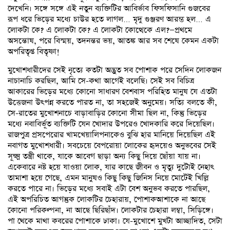
দেখেনি। সঙ্গে সঙ্গে এই নতুন ব্যক্তিটির আবির্ভাব ফিসফিসানি গুজবের
রূপ ধরে ভিড়ের মধ্যে চাউর হতে লাগল… মৃদু গুঞ্জরণ আরম্ভ হল… এ
লোকটা কে? এ লোকটা কে? এ লোকটা কোত্থেকে এল?—প্রথমে
অসন্তোষ, পরে বিস্ময়, তদনন্তর ভয়, আতঙ্ক আর সব শেষে কেমন একটা
অপরিতৃপ্ত বিতৃষ্ণা!
মুখোশধারীদের সেই নৃত্যে কতটা অদ্ভুত সব পোশাক পরে সেদিন লোকজন
নাচানাচি করছিল, আমি সে-কথা আগেই বলেছি। সেই সব বিচিত্র
আকারের ভিড়ের মধ্যে কোনো সাধারণ বেশবাস পরিহিত মানুষ যে এতটা
উত্তেজনা উৎপন্ন করতে পারত না, তা সহজেই অনুমেয়। সত্যি বলতে কী,
সে-রাতের মুখোশনাচে বাড়াবাড়ির কোনো সীমা ছিল না, কিন্তু ভিড়ের
মধ্যে নবাবির্ভূত ব্যক্তিটি যেন খোদার উপরেও খোদকারি করে দিয়েছিল।
রাজপুত্র প্রসপেরোর খামখেয়ালিপনাকেও বুঝি হার মানিয়ে দিয়েছিল এই
নবাগত মুখোশধারী। সবচেয়ে বেপরোয়া লোকের হৃদয়েও অনুভবের সেই
সূক্ষ্ম তন্ত্রী থাকে, যাকে আবেগ ছাড়া অন্য কিছু দিয়ে ছোঁয়া যায় না।
একেবারে নষ্ট হয়ে যাওয়া লোক, যার কাছে জীবন ও মৃত্যু দুটোই নেহাৎ
তামাশা হয়ে গেছে, এমন মানুষও কিছু কিছু জিনিস নিয়ে মোটেই খিল্লি
করতে পারে না। ভিড়ের মধ্যে সবাই এটা বেশ অনুভব করতে পারছিল,
এই অপরিচিত আগন্তুক লোকটির চেহারায়, পোশাকআশাকে না আছে
কোনো পরিকল্পনা, না আছে ছিরিছাঁদ। লোকটার চেহারা লম্বা, সিড়িঙ্গে।
পা থেকে মাথা কবরের পোশাকে ঢাকা। যে-মুখোশে মুখটা আচ্ছাদিত, সেটা