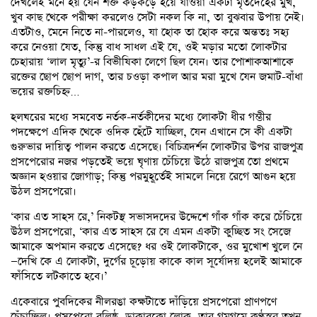
দেখলেই মনে হয় যেন শক্ত কড়কড়ে হয়ে যাওয়া একটা মৃতদেহের মুখ,
খুব কাছ থেকে পরীক্ষা করলেও সেটা নকল কি না, তা বুঝবার উপায় নেই।
এতটাও, মেনে নিতে না-পারলেও, যা হোক তা হোক করে অন্ততঃ সহ্য
করে নেওয়া যেত, কিন্তু বাধ সাধল এই যে, ওই মড়ার মতো লোকটার
চেহারায় ‘লাল মৃত্যু’-র বিভীষিকা লেগে ছিল যেন। তার পোশাকআশাকে
রক্তের ছোপ ছোপ দাগ, তার চওড়া কপাল আর মরা মুখে যেন জমাট-বাঁধা
ভয়ের রক্তচিহ্ন…
হলঘরের মধ্যে সমবেত নর্তক-নর্তকীদের মধ্যে লোকটা ধীর গম্ভীর
পদক্ষেপে এদিক থেকে ওদিক হেঁটে যাচ্ছিল, যেন এখানে সে কী একটা
গুরুভার দায়িত্ব পালন করতে এসেছে। বিচিত্রদর্শন লোকটার উপর রাজপুত্র
প্রসপেরোর নজর পড়তেই ভয়ে ঘৃণায় চেঁচিয়ে উঠে রাজপুত্র তো প্রথমে
অজ্ঞান হওয়ার জোগাড়; কিন্তু পরমুহূর্তেই সামলে নিয়ে রেগে আগুন হয়ে
উঠল প্রসপেরো।
‘কার এত সাহস রে,’ নিকটস্থ সভাসদদের উদ্দেশে গাঁক গাঁক করে চেঁচিয়ে
উঠল প্রসপেরো, ‘কার এত সাহস রে যে এমন একটা কুচ্ছিত সং সেজে
আমাকে অপমান করতে এসেছে? ধর ওই লোকটাকে, ওর মুখোশ খুলে নে
—দেখি কে এ লোকটা, দুর্গের চূড়োয় কাকে কাল সূর্যোদয় হলেই আমাকে
ফাঁসিতে লটকাতে হবে।’
একেবারে পুবদিকের নীলরঙা কক্ষটাতে দাঁড়িয়ে প্রসপেরো প্রাণপণে
চেঁচাচ্ছিল। প্রসপেরো বলিষ্ঠ, ডাকাবুকো লোক, তার গমগমে কণ্ঠস্বর তখন