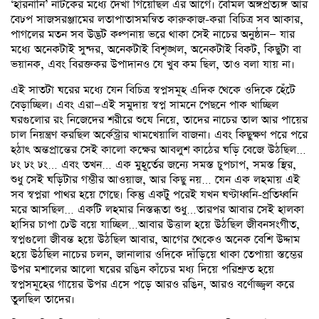
‘হারনানি’ নাটকের মধ্যে দেখা গিয়েছিল এর আগে। বেমিল অঙ্গপ্রত্যঙ্গ আর
বেঢপ সাজসরঞ্জামের লতাপাতাসমন্বিত কারুকাজ-করা বিচিত্র সব আকার,
পাগলের মতন সব উদ্ভট কল্পনায় ভরে থাকা সেই নাচের অনুষ্ঠান— যার
মধ্যে অনেকটাই সুন্দর, অনেকটাই বিশৃঙ্খল, অনেকটাই বিকট, কিছুটা বা
ভয়ানক, এবং বিরক্তকর উপাদানও যে খুব কম ছিল, তাও বলা যায় না।
এই সাতটা ঘরের মধ্যে যেন বিচিত্র স্বপ্নসমূহ এদিক থেকে ওদিকে হেঁটে
বেড়াচ্ছিল। এবং এরা—এই সমুদায় স্বপ্ন সামনে পেছনে পাক খাচ্ছিল
ঘরগুলোর রং নিজেদের শরীরে শুষে নিয়ে, তাদের নাচের তাল আর পায়ের
চাল নিয়ন্ত্রণ করছিল অর্কেস্ট্রার খামখেয়ালি বাজনা। এবং কিছুক্ষণ পরে পরে
হঠাৎ অন্তপ্রান্তের সেই কালো কক্ষের আবলুশ কাঠের ঘড়ি বেজে উঠছিল…
ঢং ঢং ঢং… এবং তখন… এক মুহূর্তের জন্যে সমস্ত চুপচাপ, সমস্ত স্থির,
শুধু সেই ঘড়িটার গম্ভীর আওয়াজ, আর কিছু নয়… যেন এক লহমায় এই
সব স্বপ্নরা পাথর হয়ে গেছে। কিন্তু একটু পরেই যখন ঘণ্টাধ্বনি-প্রতিধ্বনি
মরে আসছিল… একটি লহমার নিস্তব্ধতা শুধু…তারপর আবার সেই হালকা
হাসির চাপা ঢেউ বয়ে যাচ্ছিল…আবার উত্তাল হয়ে উঠছিল জীবনসংগীত,
স্বপ্নগুলো জীবন্ত হয়ে উঠছিল আবার, আগের থেকেও অনেক বেশি উদ্দাম
হয়ে উঠছিল নাচের চলন, জানালার ওদিকে দাঁড়িয়ে থাকা তেপায়া স্তম্ভের
উপর মশালের আলো ঘরের রঙিন কাঁচের মধ্য দিয়ে পরিশ্রুত হয়ে
স্বপ্নসমূহের গায়ের উপর এসে পড়ে আরও রঙিন, আরও বর্ণোজ্জ্বল করে
তুলছিল তাদের।