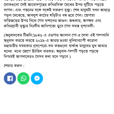
লোকগুলো সেই আমোদগৃহের রুধিরসিক্ত মেঝের উপর লুটিয়ে পড়তে
লাগল। এবং পতনের সঙ্গে সঙ্গেই সকরুণ মৃত্যু। শেষ মানুষটা যখন আছড়ে
পড়ল মেঝেতে, আবলুশ কাঠের ঘড়িটাও বন্ধ হয়ে গেল। তেপায়া
বাতিস্তম্ভের উপর নিভে গেল মশালের আগুন। অন্ধকার, অপক্ষয় এবং
রুধিরস্রাবী মৃত্যুর নিঃসীম আধিপত্যে ডুবে গেল সমস্ত দৃশ্যাবলী।
(অনুবাদকের টিপ্পনি:১৮৪২-এ এডগার অ্যালান পো-র লেখা এই গল্পখানি
অনুবাদ করতে করতে ২০১৯-এ আরম্ভ হওয়া দুনিয়াব্যাপী করোনা
মহামারীর সময়কার প্রসপেরো-সম কতগুলো স্বার্থান্ধ মানুষের মুখ আমার
মনের মধ্যে জেগে উঠছিল বারবার। অনুবাদ-গল্পটি পড়তে পড়তে
নিশ্চয়ই আপনাদেরও সেসব কথা মনে পড়বে )
শেয়ার করুন :