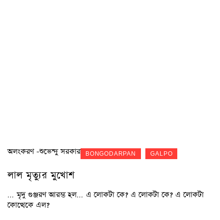
অলংকরণ -শুভেন্দু সরকার
BONGODARPAN
GALPO
লাল মৃত্যুর মুখোশ
… মৃদু গুঞ্জরণ আরম্ভ হল… এ লোকটা কে? এ লোকটা কে? এ লোকটা
কোত্থেকে এল?