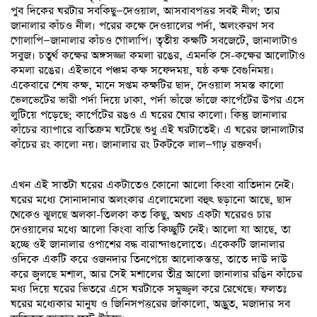
পুব দিকের ঘরটার সবকিছু—দেওয়াল, আসবাবপত্তর সবই নীল; তার
জানালার কাঁচও নীল। পরের কক্ষে দেওয়ালের পর্দা, অলংকরণ সব
গোলাপি—জানালার কাঁচও গোলাপি। তৃতীয় কক্ষটি সবজেটে, জানালাটাও
সবুজ। চতুর্থ কক্ষের অঙ্গসজ্জা কমলা রঙের, এমনকি সে-কক্ষের আলোটাও
কমলা রঙের। এইভাবে পঞ্চম কক্ষ সফেদময়, ষষ্ঠ কক্ষ বেগুনিময়।
একেবারে শেষ কক্ষ, মানে সপ্তম কক্ষটির ছাদ, দেওয়াল সমস্ত কালো
ভেলভেটের ভারী পর্দা দিয়ে ঢাকা, পর্দা ভাঁজে ভাঁজে কার্পেটের উপর এসে
লুটিয়ে পড়েছে; কার্পেটের রঙও এ ঘরের ঘোর কালো। কিন্তু জানালার
কাঁচের ব্যাপারে ব্যতিক্রম ঘটেছে শুধু এই ঘরটাতেই। এ ঘরের জানালাটার
কাঁচের রং কালো নয়। জানালার রং টকটকে লাল—গাঢ় রক্তবর্ণ।
এখন এই সাতটা ঘরের একটাতেও কোনো আলো কিংবা বাতিদান নেই।
ঘরের মধ্যে সোনাদানার অলংকার এলোমেলো বহুৎ ছড়ানো আছে, ছাদ
থেকেও ঝুলছে অলকা-তিলকা কত কিছু, অথচ একটা ঘরেরও চার
দেওয়ালের মধ্যে আলো কিংবা বাতি কিচ্ছুটি নেই। আলো যা আছে, তা
হচ্ছে ওই জানালার ওপাশের বদ্ধ বারান্দাগুলোতে। একেকটি জানালার
ওদিকে একটি করে ওজনদার তিনপেয়ে আলোকস্তম্ভ, তাতে দাউ দাউ
করে জ্বলছে মশাল, আর সেই মশালের তীব্র আলো জানালার রঙিন কাঁচের
মধ্য দিয়ে ঘরের ভিতরে এসে ঘরটাকে সমুজ্জ্বল করে রেখেছে। ফলতঃ
ঘরের মধ্যেকার মানুষ ও জিনিসপত্তরের জাঁকালো, অদ্ভু্ত, মজাদার সব