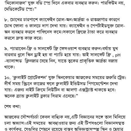
‘মিকোনাজল’ যুক্ত বডি স্প্রে দিনে একবার ব্যবহার করুন। পারফিউম নয়,
মেডিকেটেড স্প্রে।”
৮. চোখের চারপাশে ক্যাফেইন রোল-অন।আর্দ্রতা ও রাতজাগার কারণে
চোখ ফোলা ও কালচে দাগ দেখা যায়। ক্যাফেইন ও পেপটাইডযুক্ত রোল-
অন ব্যবহার করলে পাফিনেস কমে।সকালে ফ্রিজে ঠান্ডা করে ব্যবহার
করলে দ্রুত কাজ করে।
৯. প্যারাবেন-ফ্রি ও সালফেট ফ্রি ফেসওয়াশ ব্যবহার করুন।বর্ষায় মুখ
বারবার ধুলে স্কিন ড্রাই হয় বা প্যাচি হয়ে যায়। তাই সালফেট ফ্রি , pH
-ব্যালান্সড ক্লিনজার বেছে নিন, যাতে ত্বকের প্রাকৃতিক আর্দ্রতা বজায়
থাকে।
১০. ‘ব্লু লাইট প্রোটেকশন’ যুক্ত স্কিনকেয়ার আজকের সময়ের জরুরি ট্রেন্ড।
দীর্ঘ সময় স্ক্রিনে কাজের ফলে ব্লু লাইট ইন্ডিউসড পিগমেন্টেশন দেখা
যায়। এজন্য নাইট ক্রিমে লিউটিন বা আলগা এক্সট্র্যাক্ট থাকতে হবে।
অনেক ব্র্যান্ড ব্লু-লাইট ব্লকার সিরাম এনেছে।”
শেষ কথা:
আজকের সৌন্দর্যচর্চা কেবল বাহ্যিক নয়,এটি বিজ্ঞানের সঙ্গে তাল মিলিয়ে
চলা অভ্যাস।এই সময়ের আবহাওয়ার জন্য এই টিপসগুলো বিজ্ঞানসম্মত
ও কার্যকর, যেগুলির পেছনে রয়েছে বাস্তব অভিজ্ঞতাসম্পন্ন স্কিন ও হেয়ার