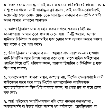
৩. ‘জেল-বেসড সানস্ক্রিন’ এই সময় সবচেয়ে কার্যকরী।বর্ষাকালেও UV-A
রশ্মি প্রবল থাকে। ভারী সানস্ক্রিন ব্রণ বাড়ায়, তাই ওয়াটার-রেসিস্ট্যান্ট,
অয়েল-ফ্রি জেল বেসড SPF 50+ সানস্ক্রিন ব্যবহার করুন।প্রতি ৩ ঘণ্টা
অন্তর আবার লাগানো আবশ্যক।
৪. স্ক্যাল্প ক্লিনজিং মাস্ক ব্যবহার করুন সপ্তাহে একবার। হিউমিড
আবহাওয়ায় মাথার ত্বকে ফাঙ্গাস বেড়ে যায়। টি-ট্রি অয়েল, অ্যাপল
সাইডার ভিনিগার ও ক্যালামাইন যুক্ত হেয়ার মাস্ক ব্যবহার করলে স্ক্যাল্প
সুস্থ থাকে ও চুল পড়া কমে।
৫. ‘লিপ ক্লিনজার’ ব্যবহার করুন – শুধুমাত্র বাম নয়।গরম-আবহাওয়ায়
ম্যাট লিপস্টিক জমে লিপস কালো করে দেয়। রাতে মাইল্ড মাইসেলার
ওয়াটার দিয়ে ঠোঁট পরিষ্কার করুন, তারপর গ্লিসারিন ও ভিটামিন E যুক্ত
লিপ বাম লাগান।
৬. ‘বেসমেকআপ’ হালকা রাখুন, কম্প্যাক্ট নয়, টিন্টেড জেল।অগাস্টে ভারী
ফাউন্ডেশন ঘামে গলে যায়। টিন্টেড হায়ালুরোনিক অ্যাসিডযুক্ত
ময়েশ্চারাইজার বা স্কিন টিন্ট ব্যবহার করুন, যা পোর ব্লক না করে ফ্রেশ
লুক দেয়।
৭. আর্দ্র পরিবেশে ‘অ্যান্টি-ফাঙ্গাল বডি স্প্রে’ ব্যবহার করুন।গলা ,
আন্ডারআর্মস বা উরুর ভাঁজে ফাঙ্গাস হয় বর্ষাকালে। ‘ক্লোট্রিমাজল’ বা