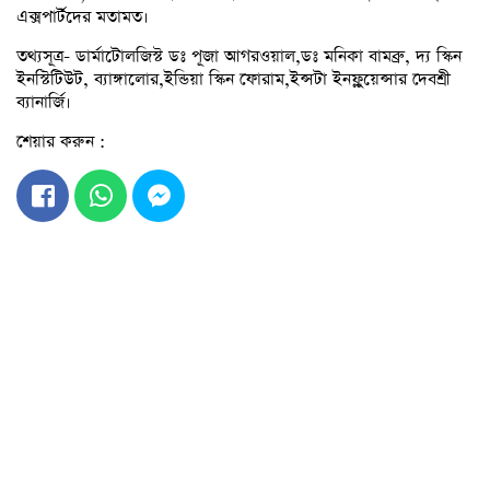
এক্সপার্টদের মতামত।
তথ্যসূত্র- ডার্মাটোলজিস্ট ডঃ পূজা আগরওয়াল,ডঃ মনিকা বামব্রু, দ্য স্কিন
ইনস্টিটিউট, ব্যাঙ্গালোর,ইন্ডিয়া স্কিন ফোরাম,ইন্সটা ইনফ্লুয়েন্সার দেবশ্রী
ব্যানার্জি।
শেয়ার করুন :