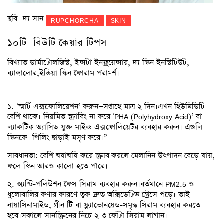
ছবি- দ্য সান
RUPCHORCHA
SKIN
১০টি বিউটি কেয়ার টিপস
বিখ্যাত ডার্মাটোলজিস্ট, ইন্সটা ইনফ্লুয়েন্সার, দ্য স্কিন ইনস্টিটিউট,
ব্যাঙ্গালোর,ইন্ডিয়া স্কিন ফোরাম পরামর্শ।
১. ‘স্মার্ট এক্সফোলিয়েশন’ করুন—সপ্তাহে মাত্র ২ দিন।এখন হিউমিডিটি
বেশি থাকে। নিয়মিত স্ক্রাবিং না করে ‘PHA (Polyhydroxy Acid)’ বা
ল্যাকটিক অ্যাসিড যুক্ত মাইল্ড এক্সফোলিয়েটর ব্যবহার করুন। এগুলি
স্কিনকে পিলিং ছাড়াই মসৃণ করে।”
সাবধানতা: বেশি ঘষাঘষি করে স্ক্রাব করলে মেলানিন উৎপাদন বেড়ে যায়,
ফলে স্কিন আরও কালো হতে পারে।
২. অ্যন্টি-পলিউশন ফেস সিরাম ব্যবহার করুন।বর্তমানে PM2.5 ও
ধুলোবালির কণার কারণে ত্বক দ্রুত অক্সিডেটিভ স্ট্রেসে পড়ে। তাই
নায়াসিনামাইড, গ্রীন টি বা ফ্ল্যাভোনয়েড-সমৃদ্ধ সিরাম ব্যবহার করতে
হবে।সকালে সানস্ক্রিনের নিচে ২-৩ ফোঁটা সিরাম লাগান।