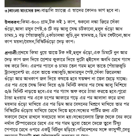
।বাঙালি স্ন্যাক্সে এ স্বাদের কোনও ভাগ হবে না।
৩)বাংলা মাংসের চপ
:কিমা-৩০০ গ্রাম,টক দই ১ কাপ, শুকনো লঙ্কা জিরে সেঁকা
উপকরণ
গুঁড়ো,আদা রসুন পেস্ট,৩ টে বড় আলু সেদ্ধ চটকানো,হলুদ গুঁড়ো আধ
চামচ,১ বড় পেঁয়াজকুচি,২কাঁচালঙ্কা কুচি,নুন স্বাদমত,২ ডিম ফেটানো,আধ
কাপ ময়দা/বেসন,বিস্কিটগুঁড়ো দেড় কাপ।
প্রথমে কিমা ধুয়ে তাতে টক দই,হলুদ গুঁড়ো,এক চিমটে নুন আর
প্রণালী:
দেড় কাপ জল দিয়ে প্রেশার কুকারে দিয়ে দুটো হুইসেল অবধি রেখে গ্যাস
বন্ধ করে দিন। এরপর প্যানে ৩ চামচ তেল গরম হলে তাতে পেঁয়াজকুচি
ট্র্যানসুলেন্ট রং এলে তাতে লঙ্কাকুচি,আদারসুন পেস্ট,সেঁকা জিরেলঙ্কা
গুঁড়ো আর আধকাপ জল দিয়ে কষতে হবে যতক্ষণ না তেল ছেড়ে যাচ্ছে।
এর পর এতে সেদ্ধ কিমা দিয়ে ৩/৪ মিনিট কষার পর সেদ্ধ আলু মিশিয়ে
৩/৪ মিনিট নাড়তে হবে।এর পর গ্যাস অফ করে ঠান্ডা করতে হবে।পুরো
ঠান্ডা হওয়ার পর একে চপের আকারে গড়ে এর পর আলাদা করে রাখা
ময়দার গুঁড়ো মাখিয়ে এর পর ডিম আর বেসনের মিশ্রণে মাখিয়ে তার পর
বিস্কিটের গুঁড়োয় মাখিয়ে রেখে দিতে হবে।সন্ধ্যের পার্টির জন্য এটা
সকালে মেখে রাখলে সবচেয়ে ভাল হয়।সন্ধ্যেবেলায় ফ্রিজ থেকে বের করে
নর্মাল টেম্পারেচরে রেখে এর পর গরম ডুবো তেলে ভেজে তুলে টিস্যু
পেপারে রেখে ওপরে একটু বিটনুন ছড়িয়ে।পরিবেশনের সঙ্গে কাসুন্দী,লেবু