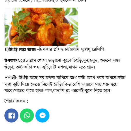
জড়ানো টমেটো,শশা,পেঁয়াজকুচি ভুলবেন না যেন।
-চিলকার প্রসিদ্ধ চটজলদি সুস্বাদু রেসিপি।
৪)চিংড়ি লঙ্কা ভাজা
২৫০ গ্রাম খোসা ছাড়ানো কুচো চিংড়ি,নুন,হলুদ, শুকনো লঙ্কা
উপকরণ:
গুঁড়ো, ৩/৪ কাঁচা লঙ্কা কুচি,চাট মশলা,মাখন -৫০ গ্রাম।
চিংড়ি মাছে সব মশলা মাখিয়ে আধ ঘন্টা রেখে গরম মাখনে কাঁচা
প্রণালী:
লঙ্কা কুচি দিয়ে ভেজে নিলেই রেডি।কিন্ত বেশি ভাজলে মাছ শক্ত হয়ে
যাবে।মাছের গায়ে হাল্কা লাল,বাদামি রং ধরলেই তুলে নিতে হবে।
শেয়ার করুন :