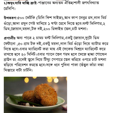
-পাঞ্জাবের অন্যতম ঐতিহ্যশালী জগৎবিখ্যাত
২)অমৃৎসারি মাচ্ছি ফ্রাই
রেসিপি।
৫০০ ভেটকি (চিলি ফিশ সাইজ),আধ কাপ লেবুর রস,লাল মির্চ
উপকরণ:
গুঁড়ো,আদা রসুন পেস্ট মাখিয়ে ১ ঘন্টা রেখে দিতে হবে।মল্ট ভিনিগার,২
ডিম,জোয়ান,ময়দা,টক দই,২০০ রিফাইন্ড তেল,চাট মশলা।
অন্য পাত্রে ২ চামচ মল্ট ভিনিগার,একটু জোয়ান,দুটো ডিম
প্রণালীঃ
ফেটানো ,৫০ গ্রাম টক দই,একটু ময়দা,লাল মির্চ গুঁড়ো দিয়ে ব্যাটার করে
নিতে হবে।এবার ম্যারিনেট করা মাছ এই সেকেন্ড মিশ্রনে ম্যারিনেট করে
রাখতে হবে ২০ মিনিট।এবার প্যানে তেল গরম হলে ভেজে হাল্কা গোল্ডেন
ব্রাউন রং এলেই তুলে নিয়ে টিস্যু পেপারে তেল ঝরিয়ে ওপরে চাট মশলা
ছড়িয়ে পরিবেশন করতে হবে।সঙ্গে ধনে পুদিনা পাকা তেঁতুল কাঁচা লঙ্কা
মিক্সারে বাটা চাটনি।