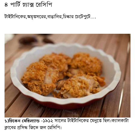
৪ পার্টি স্ন্যাক্স রেসিপি
টাইটানিকের,অমৃতসরের,বাঙালির,চিল্কার চেটেপুটে….
-১৯১২ সালের টাইটানিকের মেনুতে ছিল।ক্যালকাটা
১)চিকেন মেরিল্যান্ড
ক্লাবের প্রসিদ্ধ জিভে জল রেসিপি।