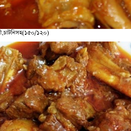
জী,চাটনিসহ(১৫০/১২০)