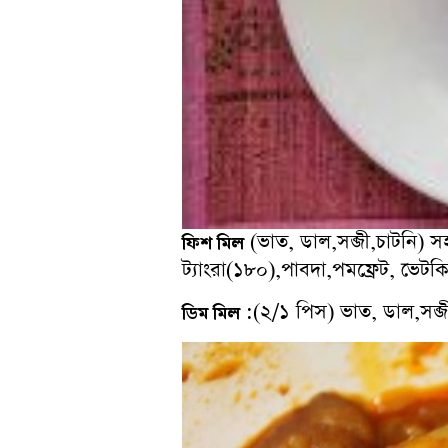
(ভাত, ডাল,সব্জী,চাটনি) স
ফিশ মিল
ট্যাংরা(১৮০),পাবদা,পমফ্রেট, ভেট
:(২/১ পিস) ভাত, ডাল,সব্জ
ডিম মিল