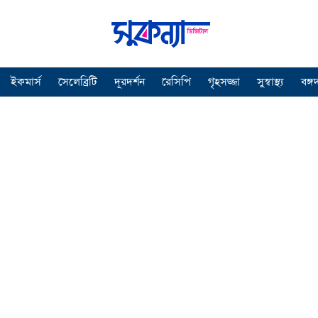
ইকমার্স
সেলেব্রিটি
দূরদর্শন
রেসিপি
গৃহসজ্জা
সুস্বাস্থ্য
বঙ্গ