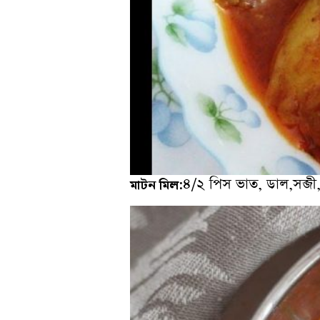
৪/২ পিস ভাত, ডাল,সব্জ
মাটন মিল: