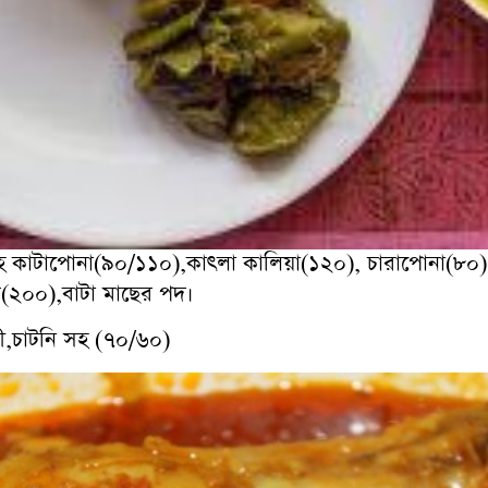
হ কাটাপোনা(৯০/১১০),কাৎলা কালিয়া(১২০), চারাপোনা(৮০),প
কি(২০০),বাটা মাছের পদ।
ী,চাটনি সহ (৭০/৬০)