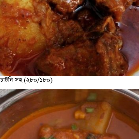
ী,চাটনি সহ (২৮০/১৮০)