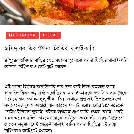
MA THAKUMA
RECIPE
জমিদারবাড়ির গলদা চিংড়ির মালাইকারি
রংপুরের জমিদার বাড়ির ১২০ বছরের পুরোনো গলদা চিংড়ির মালাইকারি
রেসিপি।ব্রিটিশ রাও চেটেপুটে খেতেন।
এই গলদা চিংড়ির মালাইকারি নাম কেন সেই নিয়ে মতভেদ আছে।
ভাষাবিদ বিজন ভট্টাচার্য্য বলেছিলেন ‘মালাই আসলে ফরাসি বালাহ থেকে
এসেছে যার অর্থ ঘন দুধ,ক্ষীর ‘ কিন্তু এখানে প্রশ্ন এই প্রিপারেশনে তো
নারকেলের দুধ বেশি প্রয়োজন তাহলে মালাই ?রোজ মেরি ব্রিসেনডেনের
‘সাউথ ইন্ডিয়ান কুকারী’ বইতে ‘ফ্রায়েড প্রাণ কারি’ থেকে ‘কারি’ ?সেই
সময় অনেক দক্ষিণ ভারতের মানুষ কর্মসূত্রে তৎকালীন ‘মালয়’ প্রদেশে
যেতেন।অনুমান সেই থেকেই মালাই কারি। গলদা চিংড়ির এই রান্না
ব্রিটিশরাও চেটেপুটে খেতেন।