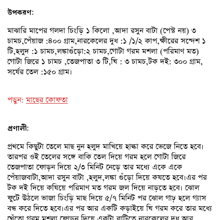
:
উপকরণ
মাঝারি মাপের গলদা চিংড়ি ১ কিলো ,আদা রসুন বাটা (পেস্ট নয়) ৩
চামচ,পেঁয়াজ :৪০০ গ্রাম,নারকেলের দুধ :১ /১/২ কাপ,ক্ষীরের সন্দেশ ১
টি,হলুদ :১ চামচ,লঙ্কাগুঁড়ো:২ চামচ,গোটা গরম মশলা (পরিমাণ মত)
গোটা জিরে ১ চামচ ,তেজপাতা ৩ টি,ঘি : ৩ চামচ,টক দই: ৩০০ গ্রাম,
সর্ষের তেল :১৫০ গ্রাম।
পড়ুন:
মাছের কোফতা
:
প্রণালী
প্রথমে কিছুটা তেলে মাছ নুন হলুদ মাখিয়ে হাল্কা করে ভেজে নিতে হবে।
তারপর ওই তেলের সঙ্গে বাকি তেল দিয়ে গরম হলে গোটা জিরে
তেজপাতা ফোড়ন দিয়ে ২/৩ মিনিট নেড়ে তার মধ্যে একে একে
পেঁয়াজবাটা,আদা রসুন বাটা ,হলুদ,লঙ্কা গুঁড়ো দিয়ে কষতে হবে।এর পর
টক দই দিয়ে কষিয়ে পরিমাণ মত গরম জল দিয়ে নাড়তে হবে। ঝোল
ফুটে উঠলে ভাজা চিংড়ি মাছ দিয়ে ৫/৭ মিনিট পর ঝোল গাঢ় হলে গ্যাস
বন্ধ করে দিতে হবে।এর পর আর একটি কড়াইয়ে ঘি গরম করে তার মধ্যে
থেঁতো গরম মশলা ফোড়ন দিয়ে একটা বাটিতে নারকেলের দুধ আর