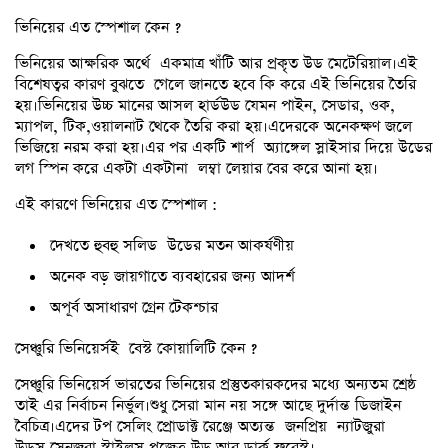
ভিনিয়ের এত স্পেশাল কেন ?
ভিনিয়ের আক্ষরিক অর্থে একমাত্র খাঁটি আর প্রকৃত উড মেটেরিয়াল।এই
বিশেষত্বর কারণ বুঝতে গেলে জানতে হবে কি করে এই ভিনিয়ের তৈরি
হয়।ভিনিয়ের উচ্চ মানের আসল হার্ডউড যেমন পাইন, সেডার, ওক,
ম্যাপল, টিক,ওয়ালনাট থেকে তৈরি করা হয়।এদেরকে অনেকক্ষণ জলে
ভিজিয়ে নরম করা হয়।এর পর একটি শার্প অ্যাঙ্গেল স্লাইসার দিয়ে উডের
লগ স্পিন করে একটা একটানা লম্বা লেয়ার বের করে আনা হয়।
এই কারণে ভিনিয়ের এত স্পেশাল :
দেখতে হুবহু সলিড উডের মতন আকর্ষণীয়
অনেক বড় জায়গাতে ব্যবহারের জন্য আদর্শ
অপূর্ব অসাধারণ গ্রেন টেকশ্চার
সেঞ্চুরি ভিনিয়ের্সই বেস্ট কোয়ালিটি কেন ?
সেঞ্চুরি ভিনিয়ের্স ভারতের ভিনিয়ের প্রস্তুতকারকদের মধ্যে অন্যতম শ্রেষ্ঠ
তাই এর নির্বাচন নির্ভুল।শুধু সেরা মান নয় সঙ্গে আছে দুর্দান্ত ডিজাইন
বৈচিত্র।এদের টপ সেলিং প্রোডাক্ট রেঞ্জে অত্যন্ত জনপ্রিয় ন্যাটজুরা
উডস,সেনজুরা স্টাইলস,প্রজেত্ত উড আর ডার্ক ফরেস্ট।