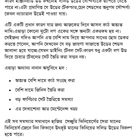
কারণ ইঞ্জিনিয়ার্ড উড কখনোই সলিড উডের সৌন্দর্য্যকে ছাপিয়ে যেতে
পারে না।এটা প্রমাণিত যে উডের টেকশ্চার,গ্রেন শেডসের অনুপম সৌন্দর্য্য
কেবল ন্যাচারাল উডেই পাওয়া যায়।
এটি একটি প্রধান কারণ যার জন্য আজকের দিনে আসল কাঠ অত্যন্ত
দামি।এছাড়া কোনো দুটো লগ একের সঙ্গে অন্যটা একরকম হয় না।
সেইজন্য যদিও আপনি এত বেশি দাম দিয়ে আপনার সাধের হোম ডেকর
করতে গেলেন, আপনি দেখবেন যে বড় জায়গা সাজাতে উডের শেডস
আলাদা হয়ে যাচ্ছে।যেমন ডাইনিং টেবল সেট।কারণ শুধু একটা লগ উড
দিয়ে চেয়ার টেবলের সেট তৈরি করা সম্ভব নয়।
এছাড়া অন্যান্য নানান অসুবিধে হল :
অত্যন্ত বেশি দামে কাঠ সংগ্রহ করা
বেশি দামে জিনিস তৈরি করা
বড় ফার্ণিচার সেট তৈরিতে সমস্যা
এর দেখাশোনা আর মেন্টেনেন্স খরচ
এই সব সমস্যার সমাধানে হাজির সেঞ্চুরি ভিনিয়ের্সের সেরা মানের
ভিনিয়ের্স।জেনে নিন কিভাবে উৎকৃষ্ট মানের ভিনিয়ের সলিড উডের বিকল্প
হতে পারে।