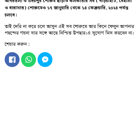
আগরতলা ও উদয়পুর শোরুম ছাড়াও কলকাতার সব ( গড়িয়াহাট, বেহালা
ও বারাসাত) শোরুমেও ১৭ জানুয়ারি থেকে ১৪ ফেব্রুয়ারি, ২০২৪ পর্যন্ত
চলবে।
তাই দেরি না করে চলে আসুন এই সব শোরুমে আর কিনে ফেলুন আপনার
পছন্দের গয়না যার সঙ্গে আছে নিশ্চিত উপহার।এ সুযোগ মিস করবেন না।
শেয়ার করুন :