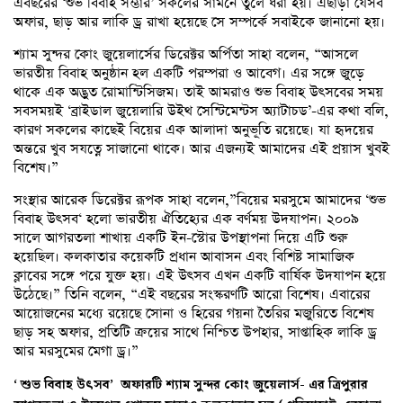
এবছরের ‘শুভ বিবাহ সম্ভার’ সকলের সামনে তুলে ধরা হয়। এছাড়া যেসব
অফার, ছাড় আর লাকি ড্র রাখা হয়েছে সে সম্পর্কে সবাইকে জানানো হয়।
শ্যাম সুন্দর কোং জুয়েলার্সের ডিরেক্টর অর্পিতা সাহা বলেন, “আসলে
ভারতীয় বিবাহ অনুষ্ঠান হল একটি পরম্পরা ও আবেগ। এর সঙ্গে জুড়ে
থাকে এক অদ্ভুত রোমান্টিসিজম। তাই আমরাও শুভ বিবাহ উৎসবের সময়
সবসময়ই ‘ব্রাইডাল জুয়েলারি উইথ সেন্টিমেন্টস অ্যাটাচড’-এর কথা বলি,
কারণ সকলের কাছেই বিয়ের এক আলাদা অনুভূতি রয়েছে। যা হৃদয়ের
অন্তরে খুব সযত্নে সাজানো থাকে। আর এজন্যই আমাদের এই প্রয়াস খুবই
বিশেষ।”
সংস্থার আরেক ডিরেক্টর রূপক সাহা বলেন,”বিয়ের মরসুমে আমাদের ‘শুভ
বিবাহ উৎসব‘ হলো ভারতীয় ঐতিহ্যের এক বর্ণময় উদযাপন। ২০০৯
সালে আগরতলা শাখায় একটি ইন-স্টোর উপস্থাপনা দিয়ে এটি শুরু
হয়েছিল। কলকাতার কয়েকটি প্রধান আবাসন এবং বিশিষ্ট সামাজিক
ক্লাবের সঙ্গে পরে যুক্ত হয়। এই উৎসব এখন একটি বার্ষিক উদযাপন হয়ে
উঠেছে।” তিনি বলেন, “এই বছরের সংস্করণটি আরো বিশেষ। এবারের
আয়োজনের মধ্যে রয়েছে সোনা ও হিরের গয়না তৈরির মজুরিতে বিশেষ
ছাড় সহ অফার, প্রতিটি ক্রয়ের সাথে নিশ্চিত উপহার, সাপ্তাহিক লাকি ড্র
আর মরসুমের মেগা ড্র।”
‘ শুভ বিবাহ উৎসব’ অফারটি শ্যাম সুন্দর কোং জুয়েলার্স- এর ত্রিপুরার