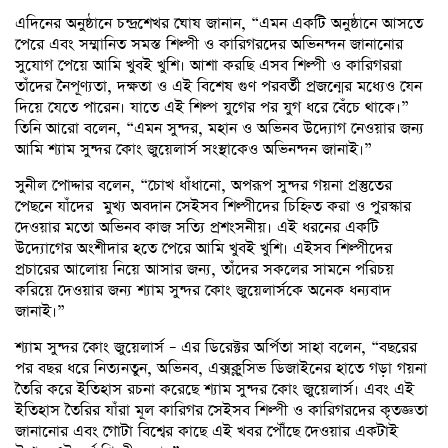
এদিনের অনুষ্ঠানে চন্দ্রশেখর ঘোষ জানান, “এমন একটি অনুষ্ঠানে আসতে
পেরে এবং সম্মানিত সমস্ত শিল্পী ও কারিগরদের অভিনন্দন জানানোর
সুযোগ পেয়ে আমি খুবই খুশি। আশা করছি এসব শিল্পী ও কারিগররা
তাঁদের নৈপূণ্যতা, দক্ষতা ও এই বিশেষ গুণ পরবর্তী প্রজন্মের মধ্যেও যেন
দিয়ে যেতে পারেন। যাতে এই শিল্প যুগের পর যুগ ধরে বেঁচে থাকে।”
তিনি আরো বলেন, “এমন সুন্দর, মহান ও অভিনব উদ্যোগ নেওয়ার জন্য
আমি শ্যাম সুন্দর কোং জুয়েলার্স সংস্থাকেও অভিনন্দন জানাই।”
সুনীল পোদ্দার বলেন, “চোখ ধাঁধানো, অপরূপ সুন্দর গয়না প্রস্তুতের
পেছনে যাঁদের মুখ্য অবদান সেইসব শিল্পীদের চিহ্নিত করা ও পুরস্কার
দেওয়ার মতো অভিনব কাজ সত্যি প্রশংসনীয়। এই ধরনের একটি
উদ্যোগের অংশীদার হতে পেরে আমি খুবই খুশি। এইসব শিল্পীদের
প্রচারের আলোয় নিয়ে আসার জন্য, তাঁদের সকলের সামনে পরিচয়
করিয়ে দেওয়ার জন্য শ্যাম সুন্দর কোং জুয়েলার্সকে অনেক ধন্যবাদ
জানাই।”
শ্যাম সুন্দর কোং জুয়েলার্স – এর ডিরেক্টর অর্পিতা সাহা বলেন, “বছরের
পর বছর ধরে নিত্যনতুন, অভিনব, এক্সক্লুসিভ ডিজাইনের হাতে গড়া গয়না
তৈরি করে ইতিহাস রচনা করেছে শ্যাম সুন্দর কোং জুয়েলার্স। এবং এই
ইতিহাস তৈরির যাঁরা মূল কারিগর সেইসব শিল্পী ও কারিগরদের কৃতজ্ঞতা
জানানোর এবং গোটা বিশ্বের কাছে এই খবর পৌঁছে দেওয়ার একটাই