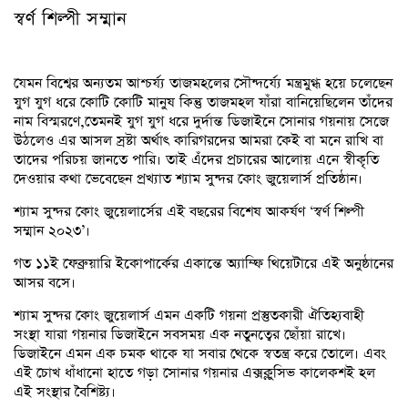
স্বর্ণ শিল্পী সম্মান
যেমন বিশ্বের অন্যতম আশ্চর্য্য তাজমহলের সৌন্দর্য্যে মন্ত্রমুগ্ধ হয়ে চলেছেন
যুগ যুগ ধরে কোটি কোটি মানুষ কিন্তু তাজমহল যাঁরা বানিয়েছিলেন তাঁদের
নাম বিস্মরণে,তেমনই যুগ যুগ ধরে দুর্দান্ত ডিজাইনে সোনার গয়নায় সেজে
উঠলেও এর আসল স্রষ্টা অর্থাৎ কারিগরদের আমরা কেই বা মনে রাখি বা
তাদের পরিচয় জানতে পারি। তাই এঁদের প্রচারের আলোয় এনে স্বীকৃতি
দেওয়ার কথা ভেবেছেন প্রখ্যাত শ্যাম সুন্দর কোং জুয়েলার্স প্রতিষ্ঠান।
শ্যাম সুন্দর কোং জুয়েলার্সের এই বছরের বিশেষ আকর্ষণ ‘স্বর্ণ শিল্পী
সম্মান ২০২৩’।
গত ১১ই ফেব্রুয়ারি ইকোপার্কের একান্তে অ্যাম্ফি থিয়েটারে এই অনুষ্ঠানের
আসর বসে।
শ্যাম সুন্দর কোং জুয়েলার্স এমন একটি গয়না প্রস্তুতকারী ঐতিহ্যবাহী
সংস্থা যারা গয়নার ডিজাইনে সবসময় এক নতুনত্বের ছোঁয়া রাখে।
ডিজাইনে এমন এক চমক থাকে যা সবার থেকে স্বতন্ত্র করে তোলে। এবং
এই চোখ ধাঁধানো হাতে গড়া সোনার গয়নার এক্সক্লুসিভ কালেকশই হল
এই সংস্থার বৈশিষ্ট্য।