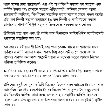
শ্যাম সুন্দর কোং জুয়েলার্স- এর এই ‘স্বর্ণ শিল্পী সম্মান’ হল সংস্থার এক
বার্ষিক উদযাপন। যেখানে সংস্থার ঐতিহ্যবাহী, অভিনব সোনার গয়না
প্রস্তুতকারী কারিগর, শিল্পীদের সম্মানিত করার সুযোগ মেলে।পঞ্চম বর্ষের
এই ‘স্বর্ণ শিল্পী সম্মান’ অনুষ্ঠানে ৪০ জন শিল্পী ও কারিগরকে সম্মান
জানানোর পাশাপাশি দুই মহান ব্যক্তিত্বকেও সংবর্ধনা জানানো হয়।
শ্রীনিতাই চন্দ্র পাল এবং শ্রী লাচ্ছি রাম পিনচাকে ‘লাইফটাইম অ্যাচিভমেন্ট’
পুরস্কারে সম্মানিত করা হয়।
৯৩ বছরের বর্ষীয়ান শ্রী নিতাই চন্দ্র পাল ১৯৪৮ সালে দেশভাগের সময়
পূর্ববঙ্গের আদি বাড়ির সমস্ত শিকড় ছিন্ন করে এই দেশে এসে বসতি
গড়েন। এরপর কলকাতা শহরেই গয়না ও বহুমূল্য রত্নের জগতে নিজের
পরিচয় প্রতিষ্ঠিত করেন।
অন্যদিকে ৬৮ বছরের শ্রী লাচ্চি রাম পিনচা তাঁর আদিবাড়ি রাজস্থান থেকে
এখানে এসে সোনার গয়নার জগতে নিজের ভাগ্য ফেরান।
এদিনের অনুষ্ঠানে মুখ্য অতিথি হিসেবে ছিলেন বন্ধন ব্যাঙ্কের চেয়ারম্যান ও
ম্যানেজিং ডিরেক্টর চন্দ্রশেখর ঘোষ। ছিলেন ‘শ্যাম সুন্দর কোং জুয়েলার্স-
এর ডিরেক্টর অর্পিতা সাহা এবং রূপক সাহা। সম্মানীয় অতিথি হিসেবে
ছিলেন জেম এন্ড জুয়েলারি কাউন্সিলের জোনাল চেয়ারম্যান (ইস্ট ) সুনীল
পোদ্দার।