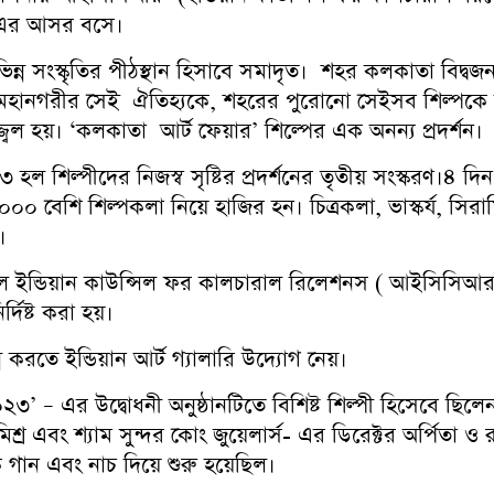
র-এর আসর বসে।
ন্ন সংস্কৃতির পীঠস্থান হিসাবে সমাদৃত। শহর কলকাতা বিদ্বজন
 মহানগরীর সেই ঐতিহ্যকে, শহরের পুরোনো সেইসব শিল্পকে 
বল হয়। ‘কলকাতা আর্ট ফেয়ার’ শিল্পের এক অনন্য প্রদর্শন।
ল শিল্পীদের নিজস্ব সৃষ্টির প্রদর্শনের তৃতীয় সংস্করণ।৪ 
০০ বেশি শিল্পকলা নিয়ে হাজির হন। চিত্রকলা, ভাস্কর্য, সির
।
লে ইন্ডিয়ান কাউন্সিল ফর কালচারাল রিলেশনস ( আইসিসিআর)-
্দিষ্ট করা হয়।
্ন করতে ইন্ডিয়ান আর্ট গ্যালারি উদ্যোগ নেয়।
২৩’ – এর উদ্বোধনী অনুষ্ঠানটিতে বিশিষ্ট শিল্পী হিসেবে ছ
শ্র এবং শ্যাম সুন্দর কোং জুয়েলার্স- এর ডিরেক্টর অর্পিতা ও
গান এবং নাচ দিয়ে শুরু হয়েছিল।