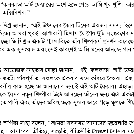
“কলকাতা আর্ট ফেয়ারের অংশ হতে পেরে আমি খুব খুশি। কার
র এক্সিবিশন।”
যোতি মিশ্র জানান, “এই উৎসবের কোর টিমের একজন সদস্য হি
দিত। আমরা খুবই আশাবাদী ছিলাম যে শেষ দুটি সংস্করণে
্যোতি মিশ্রও একটি গ্যালারিতে তাঁর শিল্পকর্ম প্রদর্শন করে
ের এক সুসংবাদ এবং সেই কারণেই আমি মনের আনন্দে গান গাওয়
ও আয়োজক মেহতাব মোল্লা জানান, “এই কলকাতা আর্ট ফেয়ার
তে কতটা পরিপূর্ণ তা সকলকে একবার মনে করিয়ে দেওয়া। এছাড়া
অভাবনীয় কাজ হচ্ছে তা জানানোর জন্যই এই আর্ট ফেয়ার। এছা
 থেকে যেসব নতুন শিল্পীরা উঠে আসছেন তাঁদের জন্য এটা একটা প
তে পারি এবং তাঁদের ভবিষ্যতকে সুন্দর ভাবে গড়ে তুলতে গি
রেক্টর অর্পিতা সাহা বলেন, “আমরা সবসময় আমাদের জুয়েলারি
ি । আমাদের ঐতিহ্য, সংস্কৃতি, রীতিনীতি যেগুলো সোনার ম