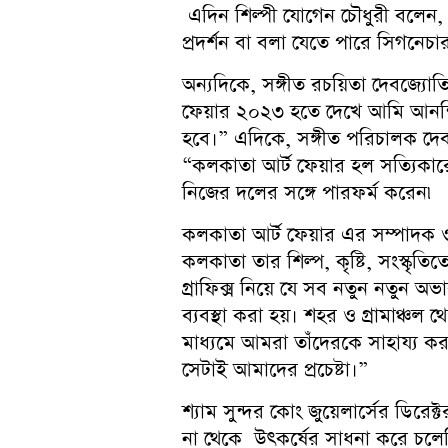
এদিন শিল্পী যোগেন চৌধুরী বলেন, 
প্রদর্শন বা বলা যেতে পারে সিগনেচা
অন্যদিকে, সঙ্গীত রচয়িতা দেবজ্
ফেয়ার ২০২৩ হতে দেখে আমি আনন্
হবে।” এদিকে, সঙ্গীত পরিচালক দেবজ
“কলকাতা আর্ট ফেয়ার হল সত্যিকার
নিজের দলের সঙ্গে পারফর্ম করেন৷
কলকাতা আর্ট ফেয়ার এর সম্পাদক 
কলকাতা তার শিল্প, কৃষ্টি, সংস্কৃতি
গ্রাফিক্স নিয়ে যে সব নতুন নতুন 
ব্যবস্থা করা হয়। শহর ও গ্রামাঞ্চল
মাধ্যমে আমরা তাঁদেরকে সাহায্য কর
সেটাই আমাদের প্রচেষ্টা।”
শ্যাম সুন্দর কোং জুয়েলার্সের ডি
না থেকে উৎকর্ষের সাধনা করে চলেছ