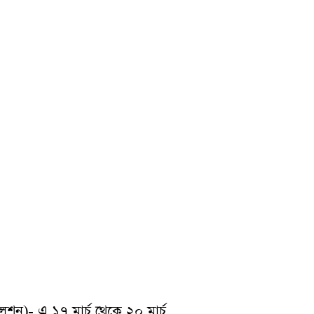
েশন)- এ ১৭ মার্চ থেকে ২০ মার্চ,