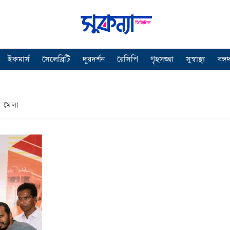
ইকমার্স
সেলেব্রিটি
দূরদর্শন
রেসিপি
গৃহসজ্জা
সুস্বাস্থ্য
বঙ্গ
র মেলা