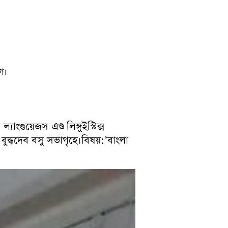
োগ।
গুয়েজস এণ্ড লিঙ্গুইস্টিক্স
বুদ্ধদেব বসু সভাগৃহে।বিষয়:’বাংলা