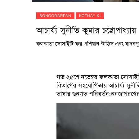
BONGODARPAN
KOTHAY KI
আচার্য্য সুনীতি কুমার চট্টোপাধ্যায়
কলকাতা সোসাইটি ফর এশিয়ান স্টাডিস এবং যাদবপুর বিশ্
গত ২৫শে নভেম্বর কলকাতা সোসাইটি ফর 
বিভাগের সহযোগিতায় আচার্য্য সুনীতি
ভাষার গুনগত পরিবর্তন:নবজাগরণের সু