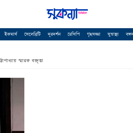
ইকমার্স
সেলেব্রিটি
দূরদর্শন
রেসিপি
গৃহসজ্জা
সুস্বাস্থ্য
বঙ্গ
্টোপাধ্যায় স্মারক বক্তৃতা