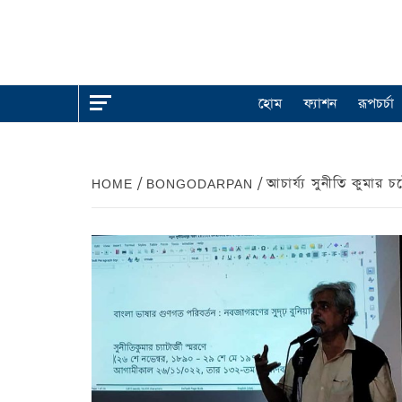
হোম
ফ্যাশন
রূপচর্চা
HOME
BONGODARPAN
আচার্য্য সুনীতি কুমার চট