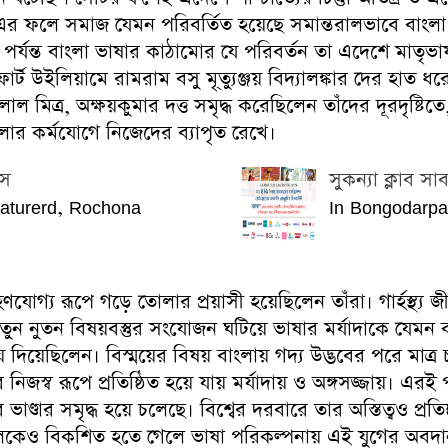
। এর ফলে সমাজ যেমন পরিবর্তিত হয়েছে সমান্তরালভাবে বাংল
যন্ত বাংলা ভাষার কাঠামোর যে পরিবর্তন তা এদেশে মাতৃভাষাগ
ট উইলিয়ামে রামরাম বসু মৃ্ত্যুঞ্জয় বিদ্যালঙ্কার দের হাত
াল মিত্র, অক্ষয়কুমার দত্ত সমৃদ্ধ করেছিলেন তাঁদের দূরদৃষ্টিত
লার কর্মযোগে নিজেদের ব্যাপৃত রেখে।
পস
সুকন্যা ক্লাব স
aturerd, Rochona
In Bongodarpa
ণযোগ্য রূপে গড়ে তোলার প্রয়াসী হয়েছিলেন তাঁরা। গার্হস্থ্য
 নতুন নুতন বিষয়বস্তুর সংযোজন ঘটিয়ে ভাষার মর্যাদাকে যেমন
়ে দিয়েছিলেন। বিস্ময়ের বিষয় বাংলায় গদ্য উদ্ভবের পরে মাত
্ব রূপে প্রতিষ্ঠিত হয়ে যায় মর্যাদায় ও অঙ্গসজ্জায়। এরই
ভাণ্ডার সমৃদ্ধ হয়ে চলেছে। বিশ্বের দরবারে তার অস্তিত্বও প্র
ুলিকেও বিকশিত হতে গেলে ভাষা পরিকল্পনায় এই যুগের অবদান