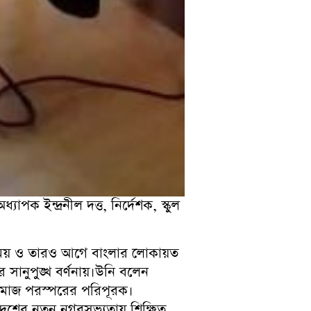
পক ইন্দ্রনীল দত্ত, নির্দেশক, স্কুল
 সময় ও তারও আগে বাংলার লোকায়ত
র সানুপুঙ্খ বর্ণনায়।উনি বলেন
 ও সমাজ পরস্পরের পরিপূরক।
দেশের নতুন নগরসভ্যতায় শিক্ষিত