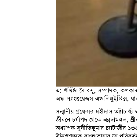
ড: শর্মিষ্ঠা দে বসু, সম্পাদক, কলকা
অফ ল্যাংগুয়েজস এণ্ড লিঙ্গুইস্টিক্স, 
সন্মানীয় প্রফেসর মহীদাস ভট্টাচা
জীবনে চর্যাপদ থেকে অন্নদামঙ্গল, শ্র
অধ্যাপক সুনীতিকুমার চ্যাটার্জীর ১৩
উনিশশতকে বাংলাভাষার যে পরিবর্তন 