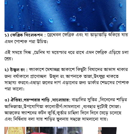
: ব্রেথেবল ফেব্রিক এবং যা তাড়াতাড়ি শুকিয়ে যায়
১
)
ফেব্রিক
সিলেকশন
এমন পোশাক পরা উচিত।
এই সময়ে সিল্ক ,ডেনিম যা ময়েশ্চার ধরে রাখে এমন ফেব্রিক এড়িয়ে চলা
শ্রেয়।
ফ্যাকাশে মেঘাচ্ছন্ন আকাশে কিছুটা বিষাদের আভাস থাকার
২
)
উজ্বল
রং
:
জন্য বর্ষাকালে প্রাণোচ্ছল উজ্বল রং আপনাকে তাজা,উৎফুল্ল থাকতে
সাহায্য করবে।এছাড়া জলের দাগ এড়ানোর জন্য ডার্কার শেডসের পোশাক
পরা ভালো।
বাঙালির সুতির ,লিনেনের শাড়ির
৩) ঐতিহ্য,পরম্পরার শাড়ি ,সালোয়ার:
আভিজাত্য,উপযোগিতা কালোত্তীর্ণ।সামলানো ,ব্যবহার দুটোই সোজা।
আজকের ফ্যাশনের কটন কুর্তি,কুর্তার চাহিদা দিনে দিনে বেড়ে চলেছে
এবং নির্দ্বিধায় বলা যায় শাড়ির তুলনায় সহজে সামলানো যায়।