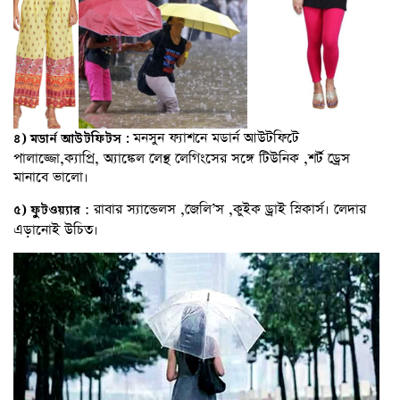
মনসুন ফ্যাশনে মডার্ন আউটফিটে
৪) মডার্ন আউটফিটস :
পালাজ্জো,ক্যাপ্রি, অ্যাঙ্কেল লেন্থ লেগিংসের সঙ্গে টিউনিক ,শর্ট ড্রেস
মানাবে ভালো।
: রাবার স্যান্ডেলস ,জেলি’স ,কুইক ড্ৰাই স্নিকার্স। লেদার
৫) ফুটওয়্যার
এড়ানোই উচিত।