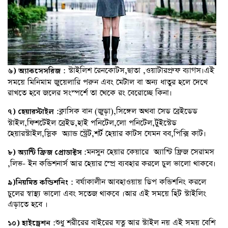
: স্টাইলিশ রেনকোটস,ছাতা ,ওয়াটারপ্রুফ ব্যাগস।এই
৬
)
অ্যাকসেসরিজ
সময়ে মিনিমাম জুয়েলারি পরুন এবং মেটাল বা অন্য ধাতুর হলে দেখে
রাখতে হবে জলের সংস্পর্শে তা থেকে রং বেরোচ্ছে কিনা।
:ক্লাসিক বান (জুড়া),সিঙ্গেল অথবা সেড ব্রেইডেড
৭
)
হেয়ারস্টাইল
স্টাইল,ফিশটেইল ব্রেইড,হাই পনিটেল,লো পনিটেল,টুইস্টেড
হেয়ারস্টাইল,স্লিক অ্যান্ড স্ট্রেট,শর্ট হেয়ার কাটস যেমন বব,পিক্সি কাট।
:মনসুন হেয়ার কেয়ারে অ্যান্টি ফ্রিজ সেরামস
৮
)
অ্যান্টি
ফ্রিজ
প্রোডাক্টস
,লিভ- ইন কন্ডিশনার্স আর হেয়ার স্প্রে ব্যবহার করলে চুল ভালো থাকবে।
: বর্ষাকালীন আবহাওয়ায় ডিপ কন্ডিশনিং করলে
৯
)
নিয়মিত
কন্ডিশনিং
চুলের স্বাস্থ্য ভালো এবং সতেজ থাকবে ।আর এই সময়ে হিট স্টাইলিং
এড়াতে হবে ।
:শুধু শরীরের বাইরের যত্ন আর স্টাইল নয় এই সময় বেশি
১০
)
হাইড্রেশন