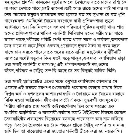
মহাযুদ্ধের প্রদর্শনী।কালকের সূর্যের আলো দেখলেও রাতে চাঁদের রশ্মি কে
বা কারা দেখতে পাবে,কেউ জানেনা।তাই আজ রাতে ওদের লাস্ট সাপার বা
শেষ ভোজের অনুরূপ আয়োজন করা হয়েছে।যত সব সুখাদ্য যে যত খুশি
খাবে।অবশ্য এমনিতেই রোমের সবথেকে নামী প্রশিক্ষণশালা লুডুস
ম্যাগনাসে ওরা নিয়মিতভাবে যথাযথ পরিমাণে পুষ্টিকর সুস্বাদু খাদ্য পায়।
ওদের প্রশিক্ষণশালার মালিক ল্যানিস্টা সিলিয়াস ওদের শরীরস্বাস্থ্য যাতে
ভালো থাকে,শরীরের প্রতিটি পেশী যাতে থাকে সচল ও কর্মক্ষম,অনাবশ্যক
মেদ যাতে না জমে,দিনে একবার,প্রয়োজনে দুবার ঠান্ডা বা গরম জলে
যাতে স্নান করতে পারে,যাতে ওদের রাতে সুনিদ্রা হয়,সেইসব খুঁটিনাটি
ব্যাপারে যথেষ্ট যত্নবান।কিন্তু যতই যত্নে থাকুক,একমাত্র ক্যাসিয়াস ছাড়া
ওরা সবাই ল্যানিস্টা র দাস।শুধু এই প্রশিক্ষণশালারই নয়,ওদের
জীবন,পরিবার ও যেটুকু সম্পত্তি আছে সে সব কিছুরই মালিক তিনি।
ওরা সবাই গ্ল্যাডিয়েটর।এদের মধ্যে শুধুমাত্র ক্যাসিয়াস পেশাদার।সে
এসেছে এই ভয়ঙ্কর মরণপণ খেলোয়ারি পরোয়ানা স্বেচ্ছায় মাথায় নিয়ে
বিপুল অর্থ ও যশলাভের আশায়।তাফারি ও কোয়ামে হল রোমের বাজারে
বিক্রি হওয়া আফ্রিকান ক্রীতদাস।বাটো একজন যুদ্ধবন্দী।জন্মসূত্রে সে
সিরীয়।বাকিরাও প্রায় সবাই তাই।মার্সেলাস ছিল রোম শহরের এক
মধ্যবিত্ত অস্ত্রনির্মাতা ও ব্যবসায়ী।বর্তমান সম্রাট টাইটাসের বিরুদ্ধে রোমান
সেনাবাহিনীর একাংশের বিদ্রোহের ষড়যন্ত্রে পাকেচক্রে তার নাম জড়িয়ে
পড়ে এবং সে গ্রেফতার হয়।রোম শহরের প্রান্তে যেটুকু সম্পত্তি ও সামান্য
জমি ছিল তা বাজেয়াপ্ত করা হয়,তার গর্ভবতী স্ত্রীকে করা হয় নজরবন্দি।