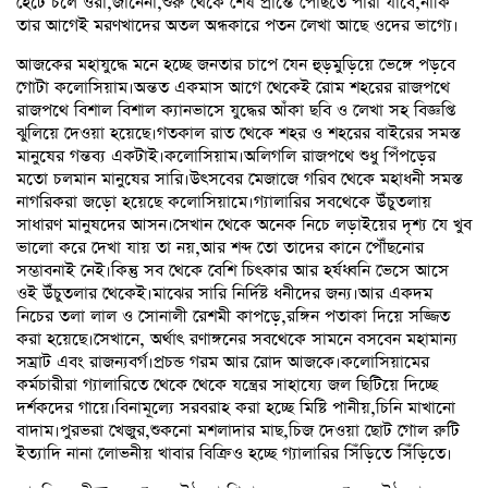
হেঁটে চলে ওরা,জানেনা,শুরু থেকে শেষ প্রান্তে পৌঁছতে পারা যাবে,নাকি
তার আগেই মরণখাদের অতল অন্ধকারে পতন লেখা আছে ওদের ভাগ্যে।
আজকের মহাযুদ্ধে মনে হচ্ছে জনতার চাপে যেন হুড়মুড়িয়ে ভেঙ্গে পড়বে
গোটা কলোসিয়াম।অন্তত একমাস আগে থেকেই রোম শহরের রাজপথে
রাজপথে বিশাল বিশাল ক্যানভাসে যুদ্ধের আঁকা ছবি ও লেখা সহ বিজ্ঞপ্তি
ঝুলিয়ে দেওয়া হয়েছে।গতকাল রাত থেকে শহর ও শহরের বাইরের সমস্ত
মানুষের গন্তব্য একটাই।কলোসিয়াম।অলিগলি রাজপথে শুধু পিঁপড়ের
মতো চলমান মানুষের সারি।উৎসবের মেজাজে গরিব থেকে মহাধনী সমস্ত
নাগরিকরা জড়ো হয়েছে কলোসিয়ামে।গ্যালারির সবথেকে উঁচুতলায়
সাধারণ মানুষদের আসন।সেখান থেকে অনেক নিচে লড়াইয়ের দৃশ্য যে খুব
ভালো করে দেখা যায় তা নয়,আর শব্দ তো তাদের কানে পৌঁছনোর
সম্ভাবনাই নেই।কিন্তু সব থেকে বেশি চিৎকার আর হর্ষধ্বনি ভেসে আসে
ওই উঁচুতলার থেকেই।মাঝের সারি নির্দিষ্ট ধনীদের জন্য।আর একদম
নিচের তলা লাল ও সোনালী রেশমী কাপড়ে,রঙ্গিন পতাকা দিয়ে সজ্জিত
করা হয়েছে।সেখানে, অর্থাৎ রণাঙ্গনের সবথেকে সামনে বসবেন মহামান্য
সম্রাট এবং রাজন্যবর্গ।প্রচন্ড গরম আর রোদ আজকে।কলোসিয়ামের
কর্মচারীরা গ্যালারিতে থেকে থেকে যন্ত্রের সাহায্যে জল ছিটিয়ে দিচ্ছে
দর্শকদের গায়ে।বিনামূল্যে সরবরাহ করা হচ্ছে মিষ্টি পানীয়,চিনি মাখানো
বাদাম।পুরভরা খেজুর,শুকনো মশলাদার মাছ,চিজ দেওয়া ছোট গোল রুটি
ইত্যাদি নানা লোভনীয় খাবার বিক্রিও হচ্ছে গ্যালারির সিঁড়িতে সিঁড়িতে।