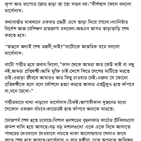
কৃপা আর ভাগ্যের জোর ছাড়া তা তো সম্ভব নয়।”দীর্ঘশ্বাস ফেলে বললো
মার্সেলাস।
কথাবার্তার মাঝখানে একবার প্রহরী এসে তাড়া দিয়ে গেলো।ল্যানিস্টার
নির্দেশ আজ বেশিক্ষণ রাতজাগা চলবেনা।অতএব আসর তাড়াতাড়ি শেষ
করতে হবে।
“তাহলে অদ্যই শেষ রজনী,ভাই?”বাটোকে আন্তরিক স্বরে বললো
মার্সেলাস।
বাটো গম্ভীর হয়ে জবাব দিলো,”কাল থেকে আমরা আর কেউ ভাই বা বন্ধু
নই,আমরা প্রতিদ্বন্দ্বী।আমি মুক্তি চাই।দেশে ফিরে দেশের মাটিতে মরতে
চাই।এছাড়া জীবনে আমারও আর কিছু চাওয়ার নেই।এজন্য যে কোনো
প্রতিদ্বন্দ্বীকে ছলে বলে কৌশলে হত্যা করতে আমার এতটুকুও হাত কাঁপবে
না,মনে রেখো।”
গম্ভীরভাবে মাথা নাড়লো মার্সেলাস।ঠিকই।আগামীকাল দুজনের মধ্যে
যেকোন একজন বাঁচবে।কারোরই হাত কাঁপবে অন্যকে মারতে।
ভোজপর্ব শেষ হতে চলেছে।বিশাল হলঘরের বৃহদাকার কাঠের টেবিলগুলো
ক্রমশ খালি হয়ে আসছে।বড় বড় মশালগুলো একে একে নিভে আসাতে
পাথরের দেওয়ালে দেওয়ালে নাচতে থাকা আলোছায়ার খেলাও ক্রমে
ক্রমে শেষ হয়ে আসছে।মার্সেলাস ও তার সঙ্গীরা একে অপরকে আলিঙ্গন