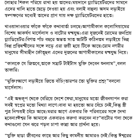
লোহার শিকল পরিয়ে রাখা হয় তাদের।ময়দানে গ্ল্যাডিয়েটরদের সামনে
এদের খালি হাতে ছেড়ে দেওয়া হয় এবং বলাই বাহুল্য অসম লড়াইয়ে
স্বল্পক্ষণের মধ্যেই তাদের প্রাণ যায় দক্ষ গ্ল্যাডিয়েটরদের হাতে।
খাওয়াদাওয়ার ফাঁকে ফাঁকে কথাবার্তা চলছে।আগামীকাল কলোসিয়ামের
বিশেষ আকর্ষণ মার্সেলাস ও বাটোর দ্বন্দ্বযুদ্ধ।এরা দুজনেই রোমের জনপ্রিয়
গ্ল্যাডিয়েটর।বিগত পাঁচ বছরে অন্তত সাত আটটি কঠিনতম লড়াইয়ে ভিন্ন
ভিন্ন প্রতিদ্বন্দ্বীদের সঙ্গে লড়ে এরা জয়ী হয়ে টিকে আছে।রোম নগরীর
মানুষের সীমাহীন কৌতূহল এদের দুজনের আগামীকালের দ্বন্দ্বযুদ্ধ নিয়ে।
“কালকে যে জিতবে,তাকে সম্রাট টাইটাস মুক্তি দেবেন শুনলাম”,বলল
তাফারি।
“মুক্তি?আগে লড়াইয়ে জিতে বাঁচি!তারপর তো মুক্তির প্রশ্ন!”বললো
মার্সেলাস।
“এই অন্ধকূপ থেকে বেরিয়ে দেশে ফেরা,মানুষের মতো জীবনযাপন করা
সবই স্বপ্নের মতো মিথ্যা লাগে।বাবা মা হয়তো আর বেঁচে নেই,কিন্তু স্ত্রী
পুত্র নিশ্চয়ই বেঁচে আছে।মরার আগে একবার কি পরিবারের সঙ্গে দেখা
হবেনা?ঈশ্বর কি আমাকে একবারও করুণা করবেন না?”বাটোর গলা থেকে
কথাগুলো যেন ঝরে পড়ল চাপা কান্না আর প্রার্থনা হয়ে।
“মুক্তি ছাড়া জীবনের কাছে আর কিছু কামনীয় আমারও নেই।কিন্তু ঈশ্বরের