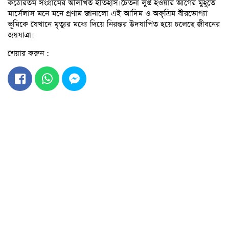
কঠোরতম সংগ্রামের অলিখিত ইতিহাস।চেতনা লুপ্ত হওয়ার আগের মুহূর্তে
মার্সেলাস মনে মনে প্রণাম জানালো এই আদিম ও অকৃত্রিম বীরভোগ্যা
ভূমিকে যেখানে মৃত্যুর মধ্যে দিয়ে নিরন্তর উদযাপিত হয়ে চলেছে জীবনের
জয়যাত্রা।
শেয়ার করুন :