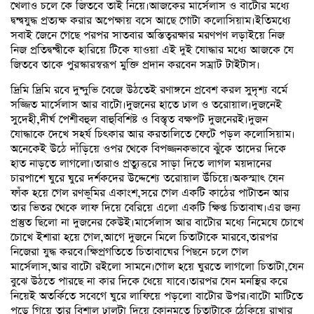
খেলাও চলে কে জিতবে তাই নিয়ে।আজকের মার্সেলাস ও বাটোর মধ্যে
দ্বন্দ্বযুদ্ধ প্রত্যক্ষ করার অপেক্ষায় বসে আছে গোটা কলোসিয়াম।ইতিমধ্যে
সবাই জেনে গেছে পরপর সাতবার অস্তিত্বরক্ষার মরণপণ লড়াইয়ে নিজ
নিজ প্রতিদ্বন্দ্বীকে হারিয়ে টিকে যাওয়া এই দুই যোদ্ধার মধ্যে আজকে যে
জিতবে তাকে পুরস্কারস্বরূপ মুক্তি প্রদান করবেন সম্রাট টাইটাস।
দ্রিমি দ্রিমি রবে দুন্দুভি বেজে উঠতেই রণাঙ্গনে প্রবেশ করল সুদৃশ্য বর্মে
সজ্জিত মার্সেলাস আর বাটো।দুজনের হাতে ঢাল ও তরোয়াল।দুজনেই
সুদেহী,দীর্ঘ পেশীবহুল বাহুবিশিষ্ট ও বিস্তৃত বক্ষপট দুজনেরই।দুজন
যোদ্ধাকে দেখে সহর্ষ চিৎকার আর করতালিতে ফেটে পড়ল কলোসিয়াম।
অনেকেই উঠে দাঁড়িয়ে ওপর থেকে বিপজ্জনকভাবে ঝুঁকে তাদের দিকে
হাত নাড়তে লাগলো।তারাও প্রত্যুত্তরে সাড়া দিতে লাগল ময়দানের
চারপাশে ঘুরে ঘুরে দর্শকদের উদ্দেশ্যে তরোয়াল উঁচিয়ে।অকস্মাৎ যেন
ফাঁক হয়ে গেল রণভূমির একাংশ,সরে গেল একটি কাঠের পাটাতন আর
তার ভিতর থেকে লাফ দিয়ে বেরিয়ে এলো একটি ক্ষিপ্ত চিতাবাঘ।এর জন্য
প্রস্তুত ছিলো না দুজনের কেউই।মার্সেলাস আর বাটোর মধ্যে নিমেষে চোখে
চোখে ইশারা হয়ে গেল,আগে দুজনে মিলে চিতাটাকে মারবে,তারপর
নিজেরা যুদ্ধ করবে।ক্ষিপ্রগতিতে চিতাবাঘের পিছনে চলে গেল
মার্সেলাস,আর বাটো রইলো সামনে।গোল হয়ে ঘুরতে লাগলো চিতাটা,যেন
বুঝে উঠতে পারছে না কার দিকে ধেয়ে যাবে।তারপর যেন মনস্থির করে
নিয়েই অতর্কিতে সবেগে ঘুরে লাফিয়ে পড়লো বাটোর উপর।বাটো মাটিতে
পড়ে গিয়ে তার বিশাল ঢালটা দিয়ে কোনমতে চিতাটাকে ঠেকিয়ে রাখার