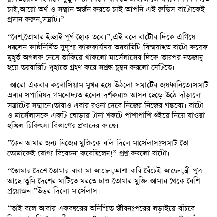
চাই,আরো অর্থ ও সম্মান অর্জন করতে চাই।আপনি এই রুডিস বাটোকেই
প্রদান করুন,সম্রাট।”
“বেশ,তোমার ইচ্ছাই পূর্ণ হোক তবে।”,এই বলে বাটোর দিকে এগিয়ে
ধরলেন কাষ্ঠনির্মিত সুদৃশ্য কারুকার্যময় তরবারিটি।বিস্ময়াহত বাটো কয়েক
মুহূর্ত অপলক নেত্রে তাকিয়ে থাকলো মার্সেলাসের দিকে।তারপর নতজানু
হয়ে তরবারিটি দুহাতে গ্রহণ করে সশ্রদ্ধ চুম্বন করলো সেটিতে।
আরো একবার কলোসিয়াম মুখর হয়ে উঠলো সম্রাটের জয়ধ্বনিতে।সম্রাট
এবার সপারিষদ গমনোদ্যত হলেন।দর্শকরাও আসন ছেড়ে উঠে দাঁড়ালো
সম্রাটের সম্মানে।তারাও এবার রওনা দেবে নিজের নিজের গন্তব্যে। বাটো
ও মার্সেলাসকে একটি ঘোড়ায় টানা শকটে পাশাপাশি শুইয়ে নিয়ে যাওয়া
হচ্ছিল চিকিৎসা বিভাগের প্রধানের কাছে।
”কেন আমার জন্য নিজের মুক্তিকে বলি দিলে মার্সেলাস?সম্রাট তো
তোমাকেই যোগ্য বিবেচনা করেছিলেন!” প্রশ্ন করলো বাটো।
“তোমার দেশে তোমার বাবা মা আছেন,আশা করি বেঁচেই আছেন,স্ত্রী পুত্র
আছে।তুমি দেশের মাটিতে মরতে চাও।তোমার মুক্তি আমার থেকে বেশি
প্রয়োজন।”উত্তর দিলো মার্সেলাস।
“তাই বলে আবার একবছরের অনিশ্চিত জীবন?পরের লড়াইয়ে বাঁচবে