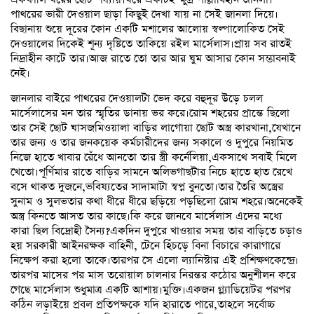
পাথরের ভারী দেওয়াল ছাড়া কিছুই দেখা যায় না সেই জানলা দিয়ে।
বিছানায় শুয়ে দূরের কোন একটি মশালের আলোয় স্বল্পালোকিত সেই
দেওয়ালের দিকেই শূন্য দৃষ্টিতে তাকিয়ে রইল মার্সেলাস।প্রায় সব রাতই
নিদ্রাহীন কাটে তার।আজ রাতে তো তার আর ঘুম আসার কোন সম্ভাবনাই
নেই।
জানলার বাইরে পাথরের দেওয়ালটা ভেদ করে বহুদূর উড়ে চলল
মার্সেলাসের মন তার স্মৃতির ডানায় ভর করে।রোম শহরের প্রান্তে ছিলো
তার সেই ছোট ঘাসজমিওয়ালা বাড়ির লাগোয়া ছোট অস্ত্র কারখানা,যেখানে
তার জন্য ও তার জনকয়েক কর্মচারীদের জন্য সকালে ও দুপুরে নিয়মিত
নিজে হাতে খাবার রেঁধে আনতো তার স্ত্রী কর্নেলিয়া,একসাথে সবাই মিলে
খেতো।পূর্ণিমার রাতে বাড়ির সামনে অলিভগাছটার নিচে হাতে হাত রেখে
বসে থাকত দুজনে,ভবিষ্যতের সাদামাটা স্বপ্ন বুনতো।তার তৈরি অস্ত্রের
সুনাম ও সুলভতার কথা ধীরে ধীরে ছড়িয়ে পড়ছিলো রোম শহরে।অনেকেই
অস্ত্র কিনতে আসত তার কাছে।কি করে জানবে মার্সেলাস এদের মধ্যে
কারা ছিল বিদ্রোহী সৈন্য?একদিন দুপুরে খাওয়ার সময় তার বাড়িতে চড়াও
হয় সরকারী আইনরক্ষক বাহিনী, টেনে হিঁচড়ে বিনা বিচারে কারাগারে
নিক্ষেপ করা হলো তাকে।তারপর সে এলো ল্যানিস্টার এই প্রশিক্ষণকেন্দ্রে।
তারপর মাসের পর মাস তরোয়াল চালনার নিরন্তর কঠোর অনুশীলন করে
গেছে মার্সেলাস শুধুমাত্র একটি আশায়।মুক্তি।একজন গ্ল্যাডিয়েটর পরপর
কঠিন লড়াইয়ে প্রবল প্রতিপক্ষকে যদি হারাতে পারে,তাহলে সর্বোচ্চ