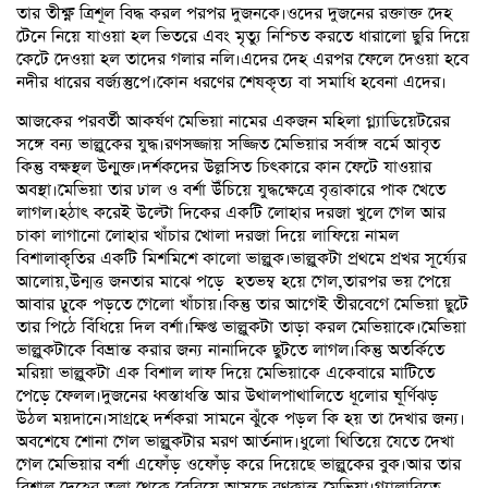
তার তীক্ষ্ণ ত্রিশূল বিদ্ধ করল পরপর দুজনকে।ওদের দুজনের রক্তাক্ত দেহ
টেনে নিয়ে যাওয়া হল ভিতরে এবং মৃত্যু নিশ্চিত করতে ধারালো ছুরি দিয়ে
কেটে দেওয়া হল তাদের গলার নলি।এদের দেহ এরপর ফেলে দেওয়া হবে
নদীর ধারের বর্জ্যস্তুপে।কোন ধরণের শেষকৃত্য বা সমাধি হবেনা এদের।
আজকের পরবর্তী আকর্ষণ মেভিয়া নামের একজন মহিলা গ্ল্যাডিয়েটরের
সঙ্গে বন্য ভাল্লুকের যুদ্ধ।রণসজ্জায় সজ্জিত মেভিয়ার সর্বাঙ্গ বর্মে আবৃত
কিন্তু বক্ষস্থল উন্মুক্ত।দর্শকদের উল্লসিত চিৎকারে কান ফেটে যাওয়ার
অবস্থা।মেভিয়া তার ঢাল ও বর্শা উঁচিয়ে যুদ্ধক্ষেত্রে বৃত্তাকারে পাক খেতে
লাগল।হঠাৎ করেই উল্টো দিকের একটি লোহার দরজা খুলে গেল আর
চাকা লাগানো লোহার খাঁচার খোলা দরজা দিয়ে লাফিয়ে নামল
বিশালাকৃতির একটি মিশমিশে কালো ভাল্লুক।ভাল্লুকটা প্রথমে প্রখর সূর্য্যের
আলোয়,উন্মত্ত জনতার মাঝে পড়ে হতভম্ব হয়ে গেল,তারপর ভয় পেয়ে
আবার ঢুকে পড়তে গেলো খাঁচায়।কিন্তু তার আগেই তীরবেগে মেভিয়া ছুটে
তার পিঠে বিঁধিয়ে দিল বর্শা।ক্ষিপ্ত ভাল্লুকটা তাড়া করল মেভিয়াকে।মেভিয়া
ভাল্লুকটাকে বিভ্রান্ত করার জন্য নানাদিকে ছুটতে লাগল।কিন্তু অতর্কিতে
মরিয়া ভাল্লুকটা এক বিশাল লাফ দিয়ে মেভিয়াকে একেবারে মাটিতে
পেড়ে ফেলল।দুজনের ধ্বস্তাধস্তি আর উথালপাথালিতে ধূলোর ঘূর্ণিঝড়
উঠল ময়দানে।সাগ্রহে দর্শকরা সামনে ঝুঁকে পড়ল কি হয় তা দেখার জন্য।
অবশেষে শোনা গেল ভাল্লুকটার মরণ আর্তনাদ।ধুলো থিতিয়ে যেতে দেখা
গেল মেভিয়ার বর্শা এফোঁড় ওফোঁড় করে দিয়েছে ভাল্লুকের বুক।আর তার
বিশাল দেহের তলা থেকে বেরিয়ে আসছে রণক্লান্ত মেভিয়া।গ্যালারিতে