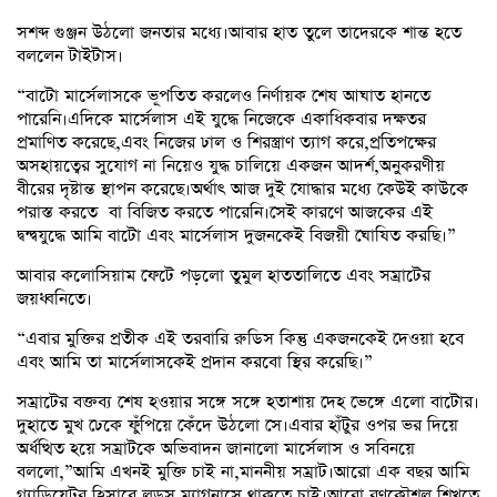
সশব্দ গুঞ্জন উঠলো জনতার মধ্যে।আবার হাত তুলে তাদেরকে শান্ত হতে
বললেন টাইটাস।
“বাটো মার্সেলাসকে ভূপতিত করলেও নির্ণায়ক শেষ আঘাত হানতে
পারেনি।এদিকে মার্সেলাস এই যুদ্ধে নিজেকে একাধিকবার দক্ষতর
প্রমাণিত করেছে,এবং নিজের ঢাল ও শিরস্ত্রাণ ত্যাগ করে,প্রতিপক্ষের
অসহায়ত্বের সুযোগ না নিয়েও যুদ্ধ চালিয়ে একজন আদর্শ,অনুকরণীয়
বীরের দৃষ্টান্ত স্থাপন করেছে।অর্থাৎ আজ দুই যোদ্ধার মধ্যে কেউই কাউকে
পরাস্ত করতে বা বিজিত করতে পারেনি।সেই কারণে আজকের এই
দ্বন্দ্বযুদ্ধে আমি বাটো এবং মার্সেলাস দুজনকেই বিজয়ী ঘোষিত করছি।”
আবার কলোসিয়াম ফেটে পড়লো তুমুল হাততালিতে এবং সম্রাটের
জয়ধ্বনিতে।
“এবার মুক্তির প্রতীক এই তরবারি রুডিস কিন্তু একজনকেই দেওয়া হবে
এবং আমি তা মার্সেলাসকেই প্রদান করবো স্থির করেছি।”
সম্রাটের বক্তব্য শেষ হওয়ার সঙ্গে সঙ্গে হতাশায় দেহ ভেঙ্গে এলো বাটোর।
দুহাতে মুখ ঢেকে ফুঁপিয়ে কেঁদে উঠলো সে।এবার হাঁটুর ওপর ভর দিয়ে
অর্ধত্থিত হয়ে সম্রাটকে অভিবাদন জানালো মার্সেলাস ও সবিনয়ে
বললো,”আমি এখনই মুক্তি চাই না,মাননীয় সম্রাট।আরো এক বছর আমি
গ্ল্যাডিয়েটর হিসাবে লুডুস ম্যাগনাসে থাকতে চাই।আরো রণকৌশল শিখতে