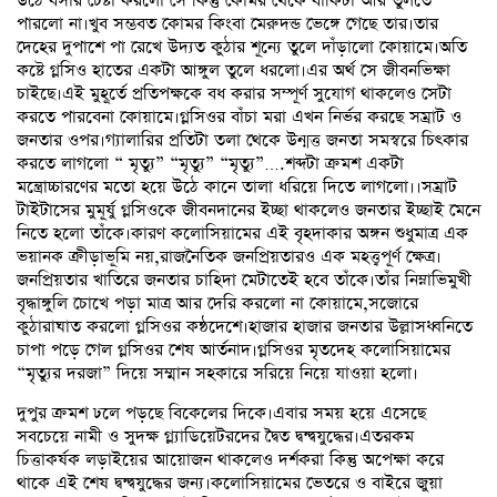
উঠে বসার চেষ্টা করলো সে কিন্তু কোমর থেকে বাকিটা আর তুলতে
পারলো না।খুব সম্ভবত কোমর কিংবা মেরুদন্ড ভেঙ্গে গেছে তার।তার
দেহের দুপাশে পা রেখে উদ্যত কুঠার শূন্যে তুলে দাঁড়ালো কোয়ামে।অতি
কষ্টে গ্লসিও হাতের একটা আঙ্গুল তুলে ধরলো।এর অর্থ সে জীবনভিক্ষা
চাইছে।এই মুহূর্তে প্রতিপক্ষকে বধ করার সম্পূর্ণ সুযোগ থাকলেও সেটা
করতে পারবেনা কোয়ামে।গ্লসিওর বাঁচা মরা এখন নির্ভর করছে সম্রাট ও
জনতার ওপর।গ্যালারির প্রতিটা তলা থেকে উন্মত্ত জনতা সমস্বরে চিৎকার
করতে লাগলো “ মৃত্যু” “মৃত্যু” “মৃত্যু”….শব্দটা ক্রমশ একটা
মন্ত্রোচ্চারণের মতো হয়ে উঠে কানে তালা ধরিয়ে দিতে লাগলো।।সম্রাট
টাইটাসের মুমূর্ষু গ্লসিওকে জীবনদানের ইচ্ছা থাকলেও জনতার ইচ্ছাই মেনে
নিতে হলো তাঁকে।কারণ কলোসিয়ামের এই বৃহদাকার অঙ্গন শুধুমাত্র এক
ভয়ানক ক্রীড়াভূমি নয়,রাজনৈতিক জনপ্রিয়তারও এক মহত্ত্বপূর্ণ ক্ষেত্র।
জনপ্রিয়তার খাতিরে জনতার চাহিদা মেটাতেই হবে তাঁকে।তাঁর নিম্নাভিমুখী
বৃদ্ধাঙ্গুলি চোখে পড়া মাত্র আর দেরি করলো না কোয়ামে,সজোরে
কুঠারাঘাত করলো গ্লসিওর কন্ঠদেশে।হাজার হাজার জনতার উল্লাসধ্বনিতে
চাপা পড়ে গেল গ্লসিওর শেষ আর্তনাদ।গ্লসিওর মৃতদেহ কলোসিয়ামের
“মৃত্যুর দরজা” দিয়ে সম্মান সহকারে সরিয়ে নিয়ে যাওয়া হলো।
দুপুর ক্রমশ ঢলে পড়ছে বিকেলের দিকে।এবার সময় হয়ে এসেছে
সবচেয়ে নামী ও সুদক্ষ গ্ল্যাডিয়েটরদের দ্বৈত দ্বন্দ্বযুদ্ধের।এতরকম
চিত্তাকর্ষক লড়াইয়ের আয়োজন থাকলেও দর্শকরা কিন্তু অপেক্ষা করে
থাকে এই শেষ দ্বন্দ্বযুদ্ধের জন্য।কলোসিয়ামের ভেতরে ও বাইরে জুয়া