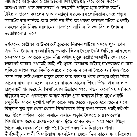
আচম্বিতে তীক্ষ্ণ রবে বেজে উঠলো শিঙ্গা,গুড়গুড় করে বেজে উঠলো
অসংখ্য ঢাক।খাস সভাসদবর্গ ও দেহরক্ষী পরিবৃত হয়ে সস্ত্রীক সম্রাট
টাইটাস প্রবেশ করলেন ও আসনগ্রহণ করলেন।কলোসিয়াম ফেটে পড়ল
সম্রাটের জয়ধ্বনিতে।আর দেরি নয়,দীর্ঘ অপেক্ষার অবসান ঘটবে এখনই।
সকলের দৃষ্টি নিবন্ধ ময়দানের চারপাশে সারি সারি বন্ধ বিশাল লোহার
দরজাগুলোর দিকে।
দর্শকদের প্রতীক্ষা ও উদগ্র কৌতূহলের নিরসন ঘটিয়ে সশব্দে খুলে গেল
একাধিক লোহার দরজা।কিন্তু দরজার ভিতর থেকে কেউ বেরিয়ে আসছে না
কেন?আসলে আজকে দুজন নক্সি অর্থাৎ মৃত্যুদন্ডপ্রাপ্ত আসামীর খেলাচ্ছলে
হত্যাপর্ব রয়েছে প্রথমেই।তাই ওই দুজন বেরোতে চাইছে না।দরজার পেছনে
লুকিয়ে কাতর স্বরে মিনতি করছে যাতে ময়দানে না যেতে হয়।কিন্তু এতে
কোন লাভ নেই।প্রথমে চাবুক মেরে আর তারপর গরম লোহার ছেঁকা দিয়ে
তাদের বাধ্য করা হলো ময়দানে নামতে।তাদের পিছন পিছন এল জাল ও
ত্রিশূলধারী গ্ল্যাডিয়েটর সিমাচিয়াস।উল্লাসে ফেটে পড়ল কলোসিয়াম।নিরস্ত্র
নক্সিদের মধ্যে একজনের আবার সর্বাঙ্গ প্রায় অনাবৃত কিন্তু মুখে একটি
চক্ষুবিহীন ধাতব মুখোশ,অর্থাৎ তাকে অন্ধ সেজে লড়তে হবে।ওদের সঙ্গে
কিছুক্ষণ যুদ্ধ যুদ্ধ খেলা খেলল সিমাচিয়াস।কিন্তু স্বল্প সময়ে পরই অধৈর্য্য
হয়ে উঠল দর্শকরা।তারা সমানে সমানে লড়াই দেখতে চায়।অতঃপর
সিমাচিয়াস ওদের একজনকে জাল ছুঁড়ে আবব্ধ করল।সঙ্গে সঙ্গে পিছন
থেকে আরেকজন এসে প্রাণপণে চেপে ধরল সিমাচিয়াসের গলা।
দীর্ঘদেহী,বলশালী সিমাচিয়াস একঝটকায় ফেলে দিল তাকে এবং নিমেষে