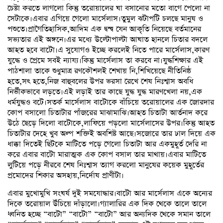
চেষ্টা করতে লাগলো কিন্তু তরোয়ালের ঘা বসানোর মতো বাগে পেলো না
সেটাকে।এবার এগিয়ে গেলো মার্সেলাস।তুমুল ঝটাপটি চলছে মানুষ ও
পশুতে।প্রাগৈতিহাসিক,আদিম এক দ্বন্দ্ব যেন আকৃতি নিয়েছে বর্তমানের
সভ্যতার এই অঙ্গনে।এর মধ্যে উল্টোপাল্টা আঘাত হানলে চিতার বদলে
আহত হবে বাটো।এ সুযোগও ইচ্ছে করলেই নিতে পারে মার্সেলাস,কারণ
যুদ্ধে ও প্রেমে সবই ন্যায্য।কিন্তু মার্সেলাস তা করবে না।যুদ্ধশিক্ষার এই
পাঠশালা তাকে শুধুমাত্র রণকৌশলই শেখায় নি,শিখিয়েছে নীতিনিষ্ঠ
হতে,সৎ হতে,নিজ বাহুবলের উপর ভরসা রেখে শেষ নিঃশ্বাস অবধি
নির্ভীকভাবে লড়তে।এই লড়াই তার কাছে যুদ্ধ যুদ্ধ মারণখেলা নয়,এক
ধর্মযুদ্ধও বটে।সতর্ক মার্সেলাস বাটোকে বাঁচিয়ে তরোয়ালের এক জোরদার
কোপ বসালো চিতাটার পাঁজরের মাঝামাঝি।আহত চিতাটা আর্তনাদ করে
উঠে ছেড়ে দিলো বাটোকে,লাফিয়ে পড়লো মার্সেলাসের উপর।কিন্তু আহত
চিতাটার দেহে খুব অল্প শক্তিই অবশিষ্ট আছে।সজোরে তার ঢাল দিয়ে এক
ধাক্কা দিতেই ছিটকে মাটিতে পড়ে গেলো চিতাটা আর একমুহূর্ত দেরি না
করে এবার বাটো মারাত্মক এক কোপ বসাল তার মাথায়।এবার মাটিতে
লুটিয়ে পড়ে নীরবে শেষ নিঃশ্বাস ত্যাগ করলো মানুষের কয়েক মুহূর্তের
প্রমোদের শিকার অসহায়,নির্দোষ প্রাণীটা।
এবার মুখোমুখি সংঘর্ষ দুই সমযোদ্ধার।বাটো আর মার্সেলাস একে অন্যের
দিকে তরোয়াল উঁচিয়ে দাঁড়ালো।গ্যালারির এক দিক থেকে তালে তালে
ধ্বনিত হচ্ছে “বাটো” “বাটো” “বাটো” আর অন্যদিক থেকে সমান তালে