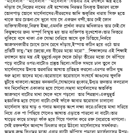
“মার্সেলাস” “মার্সেলাস” “মার্সেলাস”।যতবার এই রণাঙ্গনে অস্ত্র হাতে
দাঁড়ায় সে,নিজের নামের এই ছন্দোবদ্ধ নিরন্তর চিৎকৃত উচ্চারণ রক্তে
তোলপাড় তোলে মার্সেলাসের।বীররসের আদি অকৃত্রিম ধারায় সিক্ত হতে
থাকে তার চেতনা।সে ভুলে যায় সে একজন বন্দী,তার নেই কোন
ব্যক্তিস্বাধীনতা,নিজস্ব ইচ্ছা,এমনকি প্রার্থনা করার অধিকারও তার নেই।সে
কিছুক্ষণের জন্য সম্পূর্ণ বিস্মৃত হয় তার ব্যক্তিগত দুঃখশোক।তার ভিতরে
লুকিয়ে বসে থাকা এক যোদ্ধা বেরিয়ে আসে বুক চিতিয়ে,নির্ভয়ে
আক্রমণকারীর চোখে চোখ রেখে দাঁড়ায়,ইস্পাত কঠিন হয়ে ওঠে তার
প্রতিটি স্নায়ু।”হয় জেতো,নয় বীরের মতো মরো”…শিক্ষাঙ্গনের এই শিক্ষাই
রণাঙ্গনে তার মন্ত্র এই মুহূর্তে।ধনুক থেকে ছোঁড়া তীরের মতো সে ঝাঁপিয়ে
পড়ে বাটোর ওপর।বাটোও প্রস্তুত ছিলো।সঠিক সময়ে ঢাল তুলে সে
মার্সেলাসের উদ্যত তরবারির আঘাত প্রতিহত করলো।এরপর কঠিন যুদ্ধ
শুরু হলো তাদের মধ্যে।তরোয়ালে তরোয়ালে সংঘর্ষে আগুনের ফুলকি
ছুটতে থাকলো।অস্ত্রের ঝনঝনানি,যোদ্ধাদের হুংকার,উন্মত্ত জনতার কলরোল
সব মিলেমিশে একাকার হয়ে গেলো।সহসা মার্সেলাসের অতর্কিত
আক্রমণে বাটোর মাথা থেকে খসে পড়লো তার শিরস্ত্রাণ।একমুহূর্ত
হতচকিত হয়ে গেলো বাটো।সেই ফাঁকে আবার তরোয়াল চালালো
মার্সেলাস তার ঘাড় ও গলার অনাবৃত অংশ লক্ষ্য করে।চকিতে মাথা সরিয়ে
নিয়ে এক পা পিছিয়ে গেলেও আঘাত এড়াতে পারলো না বাটো।তার
ঘাড়ের কাছে চামড়া ফাঁক হয়ে গিয়ে গলগল করে রক্ত বেরোতে লাগলো।
সেই রক্তদর্শনে আনন্দে চিৎকার করে উঠলো মার্সেলাসের সমর্থকরা।
আহত,ক্রুদ্ধ সিংহের মতো এবার বাটো ঝাঁপিয়ে পড়লো মার্সেলাসের উপর।