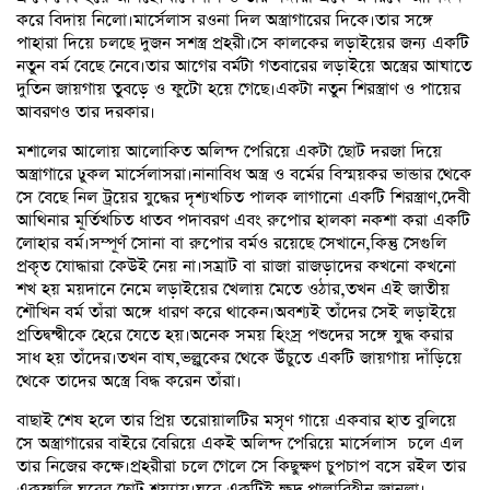
করে বিদায় নিলো।মার্সেলাস রওনা দিল অস্ত্রাগারের দিকে।তার সঙ্গে
পাহারা দিয়ে চলছে দুজন সশস্ত্র প্রহরী।সে কালকের লড়াইয়ের জন্য একটি
নতুন বর্ম বেছে নেবে।তার আগের বর্মটা গতবারের লড়াইয়ে অস্ত্রের আঘাতে
দুতিন জায়গায় তুবড়ে ও ফুটো হয়ে গেছে।একটা নতুন শিরস্ত্রাণ ও পায়ের
আবরণও তার দরকার।
মশালের আলোয় আলোকিত অলিন্দ পেরিয়ে একটা ছোট দরজা দিয়ে
অস্ত্রাগারে ঢুকল মার্সেলাসরা।নানাবিধ অস্ত্র ও বর্মের বিস্ময়কর ভান্ডার থেকে
সে বেছে নিল ট্রয়ের যুদ্ধের দৃশ্যখচিত পালক লাগানো একটি শিরস্ত্রাণ,দেবী
আথিনার মূর্তিখচিত ধাতব পদাবরণ এবং রুপোর হালকা নকশা করা একটি
লোহার বর্ম।সম্পূর্ণ সোনা বা রুপোর বর্মও রয়েছে সেখানে,কিন্তু সেগুলি
প্রকৃত যোদ্ধারা কেউই নেয় না।সম্রাট বা রাজা রাজড়াদের কখনো কখনো
শখ হয় ময়দানে নেমে লড়াইয়ের খেলায় মেতে ওঠার,তখন এই জাতীয়
শৌখিন বর্ম তাঁরা অঙ্গে ধারণ করে থাকেন।অবশ্যই তাঁদের সেই লড়াইয়ে
প্রতিদ্বন্দ্বীকে হেরে যেতে হয়।অনেক সময় হিংস্র পশুদের সঙ্গে যুদ্ধ করার
সাধ হয় তাঁদের।তখন বাঘ,ভল্লুকের থেকে উঁচুতে একটি জায়গায় দাঁড়িয়ে
থেকে তাদের অস্ত্রে বিদ্ধ করেন তাঁরা।
বাছাই শেষ হলে তার প্রিয় তরোয়ালটির মসৃণ গায়ে একবার হাত বুলিয়ে
সে অস্ত্রাগারের বাইরে বেরিয়ে একই অলিন্দ পেরিয়ে মার্সেলাস চলে এল
তার নিজের কক্ষে।প্রহরীরা চলে গেলে সে কিছুক্ষণ চুপচাপ বসে রইল তার
একফালি ঘরের ছোট শয্যায়।ঘরে একটিই ক্ষুদ্র পাল্লাবিহীন জানলা।