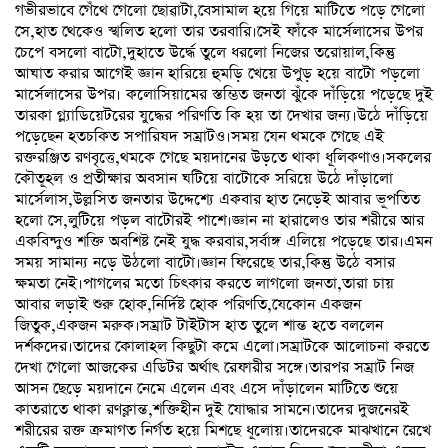
গভীরভাবে গেঁথে গেলো ছোৱাটা,বেসামাল হয়ে গিয়ে মাটিতে পড়ে গেলো
সে,হাত থেকেও স্খলিত হলো তার তরবারি।সেই ফাঁকে মার্সেলাসের উপর
চেপে বসলো বাটো,দুহাতে উর্দ্ধে তুলে ধরলো নিজের তরোয়াল,কিন্তু
আঘাত করার আগেই জ্ঞান হারিয়ে হুমড়ি খেয়ে উপুড় হয়ে বাটো পড়লো
মার্সেলাসের উপর। কলোসিয়ামের স্তম্ভিত জনতা ঝুঁকে দাঁড়িয়ে পড়েছে দুই
তারকা গ্ল্যাডিয়েটরের যুদ্ধের পরিণতি কি হয় তা দেখার জন্য।উঠে দাঁড়িয়ে
পড়েছেন হতচকিত সপারিষদ সম্রাটও।সময় যেন থমকে গেছে এই
রক্তরঞ্জিত রণবৃত্তে,থমকে গেছে ময়দানের উড়তে থাকা ধূলিকণাও।সকলের
কৌতূহল ও প্রতীক্ষার অবসান ঘটিয়ে বাটোকে সরিয়ে উঠে দাঁড়ালো
মার্সেলাস,উল্লসিত জনতার উদ্দেশ্যে একবার হাত নেড়েই আবার ভূপতিত
হলো সে,লুটিয়ে পড়ল বাটোরই পাশে।জ্ঞান না হারালেও তার শরীরে আর
একবিন্দুও শক্তি অবশিষ্ট নেই যুদ্ধ করবার,সর্বাঙ্গ এলিয়ে পড়েছে তার।এমন
সময় সামান্য নড়ে উঠলো বাটো।জ্ঞান ফিরেছে তার,কিন্তু উঠে বসার
ক্ষমতা নেই।পাগলের মতো চিৎকার করতে লাগলো জনতা,তারা চায়
আবার লড়াই শুরু হোক,নির্দিষ্ট হোক পরিণতি,যেকোন একজন
জিতুক,একজন মরুক।সম্রাট টাইটাস হাত তুলে শান্ত হতে বললেন
দর্শকদের।তাদের কোলাহল কিছুটা কমে এলো।সম্রাটকে আলোচনা করতে
দেখা গেলো আজকের এডিটর অর্থাৎ রেফারীর সঙ্গে।তারপর সম্রাট নিজ
আসন ছেড়ে ময়দানে নেমে এলেন এবং এসে দাঁড়ালেন মাটিতে শুয়ে
কাতরাতে থাকা রণক্লান্ত,শক্তিহীন দুই যোদ্ধার সামনে।তাদের দুজনেরই
শরীরের রক্ত ক্রমাগত নির্গত হয়ে মিশছে ধূলোয়।তাদেরকে মাঝখানে রেখে