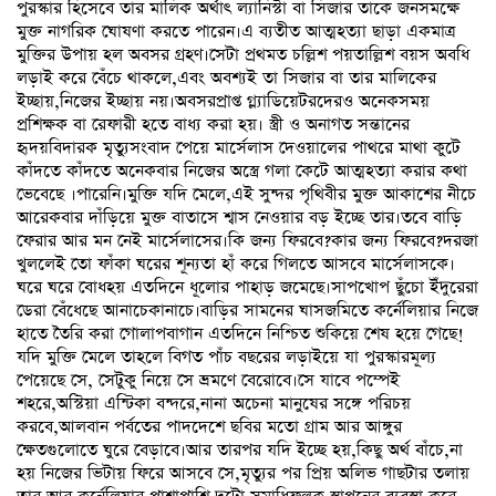
পুরস্কার হিসেবে তার মালিক অর্থাৎ ল্যানিস্টা বা সিজার তাকে জনসমক্ষে
মুক্ত নাগরিক ঘোষণা করতে পারেন।এ ব্যতীত আত্মহত্যা ছাড়া একমাত্র
মুক্তির উপায় হল অবসর গ্রহণ।সেটা প্রথমত চল্লিশ পয়তাল্লিশ বয়স অবধি
লড়াই করে বেঁচে থাকলে,এবং অবশ্যই তা সিজার বা তার মালিকের
ইচ্ছায়,নিজের ইচ্ছায় নয়।অবসরপ্রাপ্ত গ্ল্যাডিয়েটরদেরও অনেকসময়
প্রশিক্ষক বা রেফারী হতে বাধ্য করা হয়। স্ত্রী ও অনাগত সন্তানের
হৃদয়বিদারক মৃত্যুসংবাদ পেয়ে মার্সেলাস দেওয়ালের পাথরে মাথা কুটে
কাঁদতে কাঁদতে অনেকবার নিজের অস্ত্রে গলা কেটে আত্মহত্যা করার কথা
ভেবেছে ।পারেনি।মুক্তি যদি মেলে,এই সুন্দর পৃথিবীর মুক্ত আকাশের নীচে
আরেকবার দাঁড়িয়ে মুক্ত বাতাসে শ্বাস নেওয়ার বড় ইচ্ছে তার।তবে বাড়ি
ফেরার আর মন নেই মার্সেলাসের।কি জন্য ফিরবে?কার জন্য ফিরবে?দরজা
খুললেই তো ফাঁকা ঘরের শূন্যতা হাঁ করে গিলতে আসবে মার্সেলাসকে।
ঘরে ঘরে বোধহয় এতদিনে ধূলোর পাহাড় জমেছে।সাপখোপ ছুঁচো ইঁদুরেরা
ডেরা বেঁধেছে আনাচেকানাচে।বাড়ির সামনের ঘাসজমিতে কর্নেলিয়ার নিজে
হাতে তৈরি করা গোলাপবাগান এতদিনে নিশ্চিত শুকিয়ে শেষ হয়ে গেছে!
যদি মুক্তি মেলে তাহলে বিগত পাঁচ বছরের লড়াইয়ে যা পুরস্কারমূল্য
পেয়েছে সে, সেটুকু নিয়ে সে ভ্রমণে বেরোবে।সে যাবে পম্পেই
শহরে,অস্টিয়া এন্টিকা বন্দরে,নানা অচেনা মানুষের সঙ্গে পরিচয়
করবে,আলবান পর্বতের পাদদেশে ছবির মতো গ্রাম আর আঙ্গুর
ক্ষেতগুলোতে ঘুরে বেড়াবে।আর তারপর যদি ইচ্ছে হয়,কিছু অর্থ বাঁচে,না
হয় নিজের ভিটায় ফিরে আসবে সে,মৃত্যুর পর প্রিয় অলিভ গাছটার তলায়