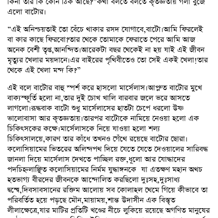
কিনা তার কি কোন ঠিক আছে?”কথা বলতে বলতে কৃতজ্ঞতায় গলা বুঁজে
এলো বাটোর।
“এই অনিশ্চয়তাই তো বেঁচে থাকার রসদ যোগাবে,বাটো।আমি ফিরলেই
বা কার কাছে ফিরবো?তার থেকে তোমাকে ফেরাতে পেরে আমি আজ
অনেক বেশী তৃপ্ত,আনন্দিত।আরেকটা বছর থেকেই না হয় যাই এই জীবন
মৃত্যুর খেলার ময়দানে।এর বাইরের পৃথিবীতেও তো সেই একই খেলা!তার
থেকে এই খেলা মন্দ কি?”
এই বলে বাটোর বাহু স্পর্শ করে হাসলো মার্সেলাস।আপ্লুত বাটোর মুখে
বাক্যস্ফূর্তি হলো না,তার দুই চোখ খালি বারবার জলে ভরে আসতে
লাগলো।রূদ্ধবাক বাটো শুধু মার্সেলাসের হাতটা চেপে ধরলো উষ্ণ
ভালোবাসা আর কৃতজ্ঞতায়।তারপর বাটোকে নামিয়ে নেওয়া হলো এক
চিকিৎসকের কক্ষে।মার্সেলাসকে নিয়ে যাওয়া হলো শল্য
চিকিৎসালয়ে,কারণ তার কাঁধে তখনও গেঁথে রয়েছে বাটোর ছোরা।
কলোসিয়ামের ভিতরের অলিন্দপথ দিয়ে যেতে যেতে দেওয়ালের সারিবদ্ধ
জানলা দিয়ে মার্সেলাস দেখতে পাচ্ছিল রক্ত,ধূলো আর যোদ্ধাদের
পদচিহ্নলাঞ্ছিত কলোসিয়ামের নির্মম যুদ্ধাঙ্গনকে যা এতক্ষণ মহান অথচ
হতভাগ্য বীরদের জীবনকে আন্দোলিত করছিলো দুঃসহ,দুঃসাধ্য
দ্বন্দ্বে,দিবসাবসানের রক্তিম আলোয় সব কোলাহল থেমে গিয়ে কীভাবে তা
পরিবর্তিত হয়ে পড়ছে মৌন,মায়াময়,শান্ত উদাসীন এক বিস্তৃত
লীলাক্ষেত্রে,যার মাটির প্রতিটি খণ্ডের নীচে লুকিয়ে রয়েছে অগণিত মানুষের