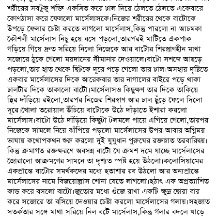
শরীরের সবটুকু শক্তি একত্রিত করে ঢাল দিয়ে ঠেলতে ঠেলতে একেবারে
কোণঠাসা করে ফেললো মার্সেলাসকে।নিজের শরীরের থেকে বাটোকে
উপড়ে ফেলার চেষ্টা করতে লাগলো মার্সেলাস,কিন্তু পারলো না।আচমকা
কৌশলী মার্সেলাস নিচু হয়ে বসে পড়লো,তারপরই মাটিতে একপাক
গড়িয়ে গিয়ে দ্রুত সরিয়ে নিলো নিজেকে আর বাটোর শিরস্ত্রাণহীন মাথা
সজোরে ঠুকে গেলো ময়দানের সীমানার দেওয়ালে।বাটো সশব্দে আছড়ে
পড়লো,তার হাত থেকে ছিটকে দূরে পড়ে গেলো তার ঢাল।অসহায় দৃষ্টিতে
একবার মার্সেলাসের দিকে আরেকবার তার নাগালের বাইরে পড়ে থাকা
ঢালটার দিকে তাকালো বাটো।মার্সেলাসও কিছুক্ষণ তার দিকে তাকিয়ে
স্থির দাঁড়িয়ে রইলো,তারপর নিজের শিরস্ত্রাণ আর ঢাল ছুঁড়ে ফেলে দিলো
দূরে।খোলা তরোয়াল উঁচিয়ে বাটোকে উঠে দাঁড়াতে ইশারা করলো
মার্সেলাস।বাটো উঠে দাঁড়িয়ে কিছুটা টলমলে পায়ে এগিয়ে গেলো,তারপর
নিজেকে সামলে নিয়ে ঝাঁপিয়ে পড়লো মার্সেলাসের উপর।আবার অগ্নিময়
ভাষায় কথোপকথন শুরু করলো দুই যুযুধান পুরুষের রক্তস্নাত তরবারিদ্বয়।
কিন্তু ক্রমাগত রক্তক্ষরণে অবসন্ন বাটো যে ক্রমশ দমে যাচ্ছে মার্সেলাসের
জোরালো আক্রমণের সামনে তা দৃশ্যত স্পষ্ট হয়ে উঠলো।কলোসিয়ামের
একপ্রান্তে বাটোর সমর্থকদের মধ্যে হতাশার রব উঠলো আর অন্যপ্রান্তে
মার্সেলাসের নামে বিজয়োল্লাস শোনা যেতে লাগলো।হঠাৎ এক অপ্রত্যাশিত
কান্ড করে বসলো বাটো।জুতোর মধ্যে গুঁজে রাখা একটি ক্ষুদ্র ছোরা বার
করে সজোরে তা বসিয়ে দেওয়ার চেষ্টা করলো মার্সেলাসের গলায়।সহজাত
সতর্কতার সঙ্গে মাথা সরিয়ে নিল বটে মার্সেলাস,কিন্তু গলার বদলে ঘাড়ে