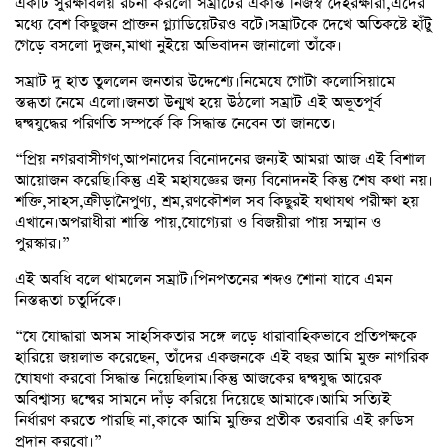
একটি সুরক্ষাবলয় রচনা করলো সম্রাটের একান্ত নিজস্ব দেহরক্ষীরা,এদের
মধ্যে বেশ কিছুজন প্রাক্তন গ্ল্যাডিয়েটরও বটে।সম্রাটকে দেখে অতিকষ্টে হাঁটু
গেড়ে বসলো দুজন,মাথা নুইয়ে অভিবাদন জানালো তাঁকে।
সম্রাট দু হাত তুললেন জনতার উদ্দেশ্যে।নিমেষে গোটা কলোসিয়ামে
স্তব্ধতা নেমে এলো।জনতা উন্মুখ হয়ে উঠলো সম্রাট এই অভূতপূর্ব
দ্বন্দ্বযুদ্ধের পরিণতি সম্পর্কে কি সিদ্ধান্ত নেবেন তা জানতে।
“প্রিয় নগরবাসীগণ,আপনাদের বিনোদনের জন্যই আমরা আজ এই বিশাল
আয়োজন করেছি।কিন্তু এই মহাযজ্ঞের জন্য বিনোদনই কিন্তু শেষ কথা নয়।
শক্তি,সাহস,ক্রীড়ানৈপুণ্য, শ্রম,রণকৌশল সব কিছুরই যথাযথ পরীক্ষা হয়
এখানে।অপরাধীরা শাস্তি পায়,যোগ্যেরা ও বিজয়ীরা পায় সম্মান ও
পুরস্কার।”
এই অবধি বলে থামলেন সম্রাট।পিনপতনের শব্দও শোনা যাবে এমন
নিস্তব্ধতা চতুর্দিকে।
“যে যোদ্ধারা অসম সাহসিকতার সঙ্গে লড়ে ধারাবাহিকভাবে প্রতিপক্ষকে
হারিয়ে জয়লাভ করেছেন, তাঁদের একজনকে এই বছর আমি মুক্ত নাগরিক
ঘোষণা করবো সিদ্ধান্ত নিয়েছিলাম।কিন্তু আজকের দ্বন্দ্বযুদ্ধ আরেক
অবিশ্বাস্য দ্বন্দ্বের সামনে দাঁড় করিয়ে দিয়েছে আমাকে।আমি সত্যিই
নির্ধারণ করতে পারছি না,কাকে আমি মুক্তির প্রতীক তরবারি এই রুডিস
প্রদান করবো।”