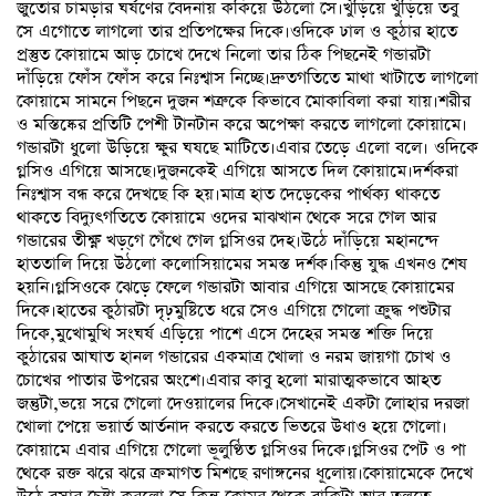
জুতোর চামড়ার ঘর্ষণের বেদনায় ককিয়ে উঠলো সে।খুঁড়িয়ে খুঁড়িয়ে তবু
সে এগোতে লাগলো তার প্রতিপক্ষের দিকে।ওদিকে ঢাল ও কুঠার হাতে
প্রস্তুত কোয়ামে আড় চোখে দেখে নিলো তার ঠিক পিছনেই গন্ডারটা
দাঁড়িয়ে ফোঁস ফোঁস করে নিঃশ্বাস নিচ্ছে।দ্রুতগতিতে মাথা খাটাতে লাগলো
কোয়ামে সামনে পিছনে দুজন শত্রুকে কিভাবে মোকাবিলা করা যায়।শরীর
ও মস্তিষ্কের প্রতিটি পেশী টানটান করে অপেক্ষা করতে লাগলো কোয়ামে।
গন্ডারটা ধুলো উড়িয়ে ক্ষুর ঘষছে মাটিতে।এবার তেড়ে এলো বলে। ওদিকে
গ্লসিও এগিয়ে আসছে।দুজনকেই এগিয়ে আসতে দিল কোয়ামে।দর্শকরা
নিঃশ্বাস বন্ধ করে দেখছে কি হয়।মাত্র হাত দেড়েকের পার্থক্য থাকতে
থাকতে বিদ্যুৎগতিতে কোয়ামে ওদের মাঝখান থেকে সরে গেল আর
গন্ডারের তীক্ষ্ণ খড়্গে গেঁথে গেল গ্লসিওর দেহ।উঠে দাঁড়িয়ে মহানন্দে
হাততালি দিয়ে উঠলো কলোসিয়ামের সমস্ত দর্শক।কিন্তু যুদ্ধ এখনও শেষ
হয়নি।গ্লসিওকে ঝেড়ে ফেলে গন্ডারটা আবার এগিয়ে আসছে কোয়ামের
দিকে।হাতের কুঠারটা দৃঢ়মুষ্টিতে ধরে সেও এগিয়ে গেলো ক্রুদ্ধ পশুটার
দিকে,মুখোমুখি সংঘর্ষ এড়িয়ে পাশে এসে দেহের সমস্ত শক্তি দিয়ে
কুঠারের আঘাত হানল গন্ডারের একমাত্র খোলা ও নরম জায়গা চোখ ও
চোখের পাতার উপরের অংশে।এবার কাবু হলো মারাত্মকভাবে আহত
জন্তুটা,ভয়ে সরে গেলো দেওয়ালের দিকে।সেখানেই একটা লোহার দরজা
খোলা পেয়ে ভয়ার্ত আর্তনাদ করতে করতে ভিতরে উধাও হয়ে গেলো।
কোয়ামে এবার এগিয়ে গেলো ভূলুণ্ঠিত গ্লসিওর দিকে।গ্লসিওর পেট ও পা
থেকে রক্ত ঝরে ঝরে ক্রমাগত মিশছে রণাঙ্গনের ধূলোয়।কোয়ামেকে দেখে