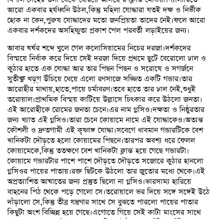
আরো একবার হর্ষধ্বনি উঠল,কিন্তু মহিলা যোদ্ধারা যতই দক্ষ ও নির্ভীক
হোক না কেন,পুরুষ যোদ্ধাদের মতো জনপ্রিয়তা তাদের নেই।ফলে আরো
একবার দর্শকদের অসহিষ্ণুতা প্রকাশ পেল পরবর্তী লড়াইয়ের জন্য।
আবার ঘর্ঘর শব্দে খুলে গেল কলোসিয়ামের নিচের দরজা।দর্শকদের
বিস্ময়ে নির্বাক করে দিয়ে সেই দরজা দিয়ে প্রথমে ছুটে বেরোলো ঢাল ও
কুঠার হাতে এক যোদ্ধা আর তার পিছন পিছন ও সরোষে ও সগর্জনে
সুতীক্ষ্ণ খড়্গ উঁচিয়ে ধেয়ে এলো রণসাজে সজ্জিত একটি গন্ডার।তার
আরোহীর মাথায়,হাতে,পায়ে চর্মাবরণ।তবে হাতে তার ঢাল নেই,শুধুই
তরোয়াল।প্রাথমিক বিস্ময় কাটিয়ে উল্লাসে চিৎকার করে উঠলো জনতা।
এই আরোহীকে রোমের জনতা চেনে।এর নাম গ্লসিও।দক্ষতা ও নিষ্ঠুরতার
জন্য খ্যাত এই গ্লসিও।তারা চেনে কোয়ামে নামে এই যোদ্ধাকেও।অত্যন্ত
কৌশলী ও দ্রুতগামী এই কৃষ্ণাঙ্গ যোদ্ধা।সবেগে ধাবমান গন্ডারটিকে বেশ
খানিকটা দৌড়তে হলো কোয়ামের পিছনে।তারপর অবশ্য ধরে ফেলল
কোয়ামেকে,কিন্তু ততক্ষণে বেশ খানিকটা ক্লান্ত হয়ে গেছে গন্ডারটা।
কোয়ামে গন্ডারটার পাশে পাশে দৌড়তে দৌড়তে সজোরে কুঠার হানলো
গ্লসিওর পায়ের পাতায়।রক্ত ছিটকে উঠলো তার জুতোর মধ্যে থেকে।এই
অপ্রত্যাশিত আঘাতের জন্য প্রস্তুত ছিলো না গ্লসিও।ভারসাম্য হারিয়ে
বাহনের পিঠ থেকে পড়ে গেলো সে।তরোয়ালে ভর দিয়ে সঙ্গে সঙ্গেই উঠে
দাঁড়ালো সে,কিন্তু তীব্র যন্ত্রণার সাথে সে বুঝতে পারলো পায়ের পাতার
কিছুটা অংশ বিচ্ছিন্ন হয়ে গেছে।এগোতে গিয়ে সেই কাটা মাংসের সাথে