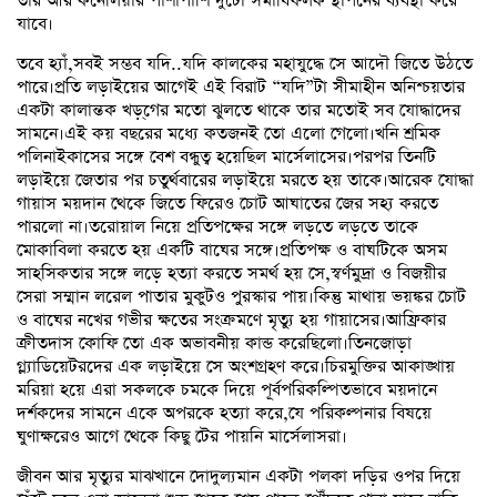
তার আর কর্নেলিয়ার পাশাপাশি দুটো সমাধিফলক স্থাপনের ব্যবস্থা করে
যাবে।
তবে হ্যাঁ,সবই সম্ভব যদি..যদি কালকের মহাযুদ্ধে সে আদৌ জিতে উঠতে
পারে।প্রতি লড়াইয়ের আগেই এই বিরাট “যদি”টা সীমাহীন অনিশ্চয়তার
একটা কালান্তক খড়্গের মতো ঝুলতে থাকে তার মতোই সব যোদ্ধাদের
সামনে।এই কয় বছরের মধ্যে কতজনই তো এলো গেলো।খনি শ্রমিক
পলিনাইকাসের সঙ্গে বেশ বন্ধুত্ব হয়েছিল মার্সেলাসের।পরপর তিনটি
লড়াইয়ে জেতার পর চতুর্থবারের লড়াইয়ে মরতে হয় তাকে।আরেক যোদ্ধা
গায়াস ময়দান থেকে জিতে ফিরেও চোট আঘাতের জের সহ্য করতে
পারলো না।তরোয়াল নিয়ে প্রতিপক্ষের সঙ্গে লড়তে লড়তে তাকে
মোকাবিলা করতে হয় একটি বাঘের সঙ্গে।প্রতিপক্ষ ও বাঘটিকে অসম
সাহসিকতার সঙ্গে লড়ে হত্যা করতে সমর্থ হয় সে,স্বর্ণমুদ্রা ও বিজয়ীর
সেরা সম্মান লরেল পাতার মুকুটও পুরস্কার পায়।কিন্তু মাথায় ভয়ঙ্কর চোট
ও বাঘের নখের গভীর ক্ষতের সংক্রমণে মৃত্যু হয় গায়াসের।আফ্রিকার
ক্রীতদাস কোফি তো এক অভাবনীয় কান্ড করেছিলো।তিনজোড়া
গ্ল্যাডিয়েটরদের এক লড়াইয়ে সে অংশগ্রহণ করে।চিরমুক্তির আকাঙ্খায়
মরিয়া হয়ে এরা সকলকে চমকে দিয়ে পূর্বপরিকল্পিতভাবে ময়দানে
দর্শকদের সামনে একে অপরকে হত্যা করে,যে পরিকল্পনার বিষয়ে
ঘুণাক্ষরেও আগে থেকে কিছু টের পায়নি মার্সেলাসরা।
জীবন আর মৃত্যুর মাঝখানে দোদুল্যমান একটা পলকা দড়ির ওপর দিয়ে