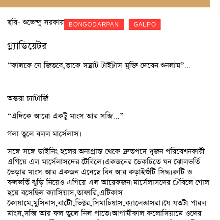
ছবি- শুভেন্দু সরকার
BONGODARPAN
GALPO
গ্ল্যাডিয়েটর
“কালকে যে জিতবে,তাকে সম্রাট টাইটাস মুক্তি দেবেন শুনলাম”…
অন্তরা চ্যাটার্জি
“এদিকে আরো একটু মাংস আর সব্জি…”
গলা তুলে বলল মার্সেলাস।
সঙ্গে সঙ্গে ডাইনিং হলের অন্যপ্রান্ত থেকে দ্রুতপদে দুজন পরিবেশনকারী
এগিয়ে এল মার্সেলাসদের টেবিলে।একজনের ডেকচিতে ঘন ঝোলভর্তি
ভেড়ার মাংস আর একজন এনেছে বিন আর কড়াইশুঁটি সিদ্ধ।রুটি ও
ফলভর্তি ঝুড়ি নিয়েও এগিয়ে এল আরেকজন।মার্সেলাসদের টেবিলে গোল
হয়ে বসেছিল ক্যাসিয়াস,তাফারি,এটিকাস
কোয়ামে,মুসিনাস,বাটো,ভিক্টর,সিমাচিয়াস,ক্যালেন্ডাসরা।যে যতটা পারল
মাংস,সব্জি আর ফল তুলে নিল পাতে।আগামীকাল কলোসিয়ামে ওদের