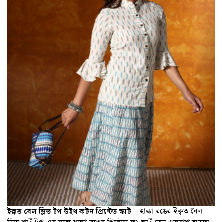
– হাল্কা রঙের ইক্বত বেল
ইক্কত বেল স্লিভ টপ উইথ কটন প্রিন্টেড স্কার্ট