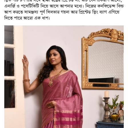
স্লিভ শার্ট টপ এর সঙ্গে হাল্কা রঙের প্রিন্টেড লং স্কার্ট যেন একরাশ আলো,
এনার্জি ও পসেটিভিটি নিয়ে আসে আপনার মধ্যে। নিজের কনফিডেন্স বিল্ড
আপ করতে সামঞ্জস্য পূর্ণ সিলভার গয়না আর প্রিন্টেড স্লিং ব্যাগ এগিয়ে
দিতে পারে আরো এক ধাপ।