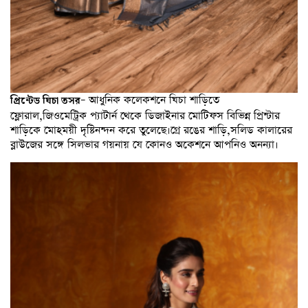
– আধুনিক কলেকশনে ঘিচা শাড়িতে
প্রিন্টেড ঘিচা তসর
ফ্লোরাল,জিওমেট্রিক প্যাটার্ন থেকে ডিজাইনার মোটিফস বিভিন্ন প্রিন্টার
শাড়িকে মোহময়ী দৃষ্টিনন্দন করে তুলেছে।গ্রে রঙের শাড়ি,সলিড কালারের
ব্লাউজের সঙ্গে সিলভার গয়নায় যে কোনও অকেশনে আপনিও অনন্যা।