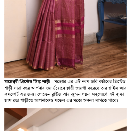
মহেশ্বর এর এই নরম জরি বর্ডারের প্রিন্টেড
মাহেশ্বরী প্রিন্টেড সিল্ক শাড়ী –
শাড়ী সারা বছর আপনার ওয়ার্ডরোবে স্থায়ী জায়গা করেছে তার স্টাইল আর
কমফোর্ট এর জন্য। গোল্ডেন ব্লাউজ আর কুন্দন গয়না সহযোগে এই হাল্কা
জাম রঙা শাড়ীতে আপনাকেও মডেল এর মতো অনন্যা লাগতে পারে।