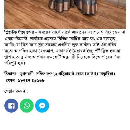
সময়ের সাথে সাথে আমাদের ফ্যাশনেও এসেছে নানা
প্রিন্টেড ঘীচা তসর –
এক্সপেরিমেন্ট। শাড়ীতে এসেছে বিভিন্ন মোটিভ আর রঙ এর ব্যবহার,
ম্যাচিং বা মিস ম্যাচ দুই সাজেই এথনিক লুক স্বাধীন। তাই এই ছবির
মতো আপনিও হাল্কা মেকআপ, মানানসই হেয়ারস্টাইল, শর্ট স্লিভ হক বা
গ্লাশ হাতা ব্লাউজ আপনার কমফোর্ট অনুযায়ী নিজেকে দিতে পারেন এক
পরিপূর্ণ লুক।
ঠিকানা – মৃগনয়নী -দক্ষিণাপণ,২ গড়িয়াহাট রোড (সাউথ),ঢাকুরিয়া।
ফোন- ৯৮৭৪৭ ৪৩৫৬৮
শেয়ার করুন :