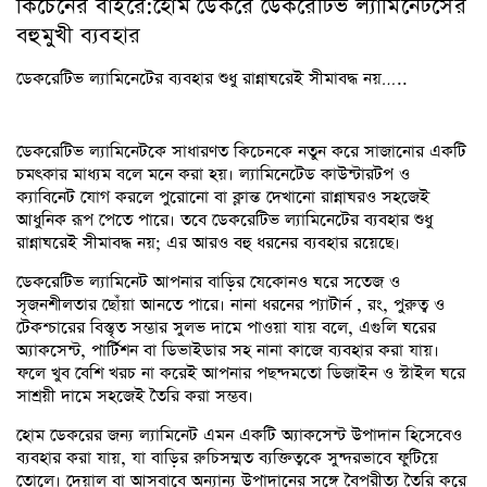
কিচেনের বাইরে:হোম ডেকরে ডেকরেটিভ ল্যামিনেটসের
বহুমুখী ব্যবহার
ডেকরেটিভ ল্যামিনেটের ব্যবহার শুধু রান্নাঘরেই সীমাবদ্ধ নয়…..
ডেকরেটিভ ল্যামিনেটকে সাধারণত কিচেনকে নতুন করে সাজানোর একটি
চমৎকার মাধ্যম বলে মনে করা হয়। ল্যামিনেটেড কাউন্টারটপ ও
ক্যাবিনেট যোগ করলে পুরোনো বা ক্লান্ত দেখানো রান্নাঘরও সহজেই
আধুনিক রূপ পেতে পারে। তবে ডেকরেটিভ ল্যামিনেটের ব্যবহার শুধু
রান্নাঘরেই সীমাবদ্ধ নয়; এর আরও বহু ধরনের ব্যবহার রয়েছে।
ডেকরেটিভ ল্যামিনেট আপনার বাড়ির যেকোনও ঘরে সতেজ ও
সৃজনশীলতার ছোঁয়া আনতে পারে। নানা ধরনের প্যাটার্ন , রং, পুরুত্ব ও
টেকশ্চারের বিস্তৃত সম্ভার সুলভ দামে পাওয়া যায় বলে, এগুলি ঘরের
অ্যাকসেন্ট, পার্টিশন বা ডিভাইডার সহ নানা কাজে ব্যবহার করা যায়।
ফলে খুব বেশি খরচ না করেই আপনার পছন্দমতো ডিজাইন ও স্টাইল ঘরে
সাশ্রয়ী দামে সহজেই তৈরি করা সম্ভব।
হোম ডেকরের জন্য ল্যামিনেট এমন একটি অ্যাকসেন্ট উপাদান হিসেবেও
ব্যবহার করা যায়, যা বাড়ির রুচিসম্মত ব্যক্তিত্বকে সুন্দরভাবে ফুটিয়ে
তোলে। দেয়াল বা আসবাবে অন্যান্য উপাদানের সঙ্গে বৈপরীত্য তৈরি করে