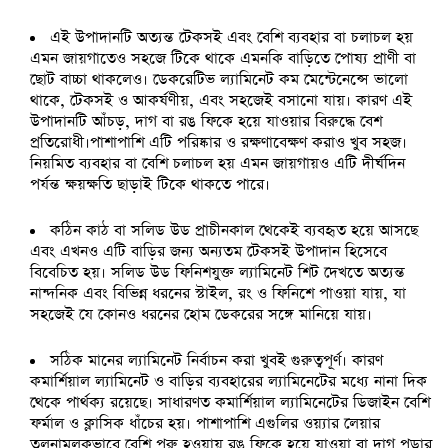
এই উপাদানটি অত্যন্ত টেকসই এবং বেশি ব্যবহার বা চলাচল হয়
এমন জায়গাতেও সহজে টিকে থাকে এমনকি বাড়িতে পোষ্য প্রাণী বা
ছোট বাচ্চা থাকলেও। ডেকরেটিভ ল্যামিনেট কম মেন্টেনেন্সে ভালো
থাকে, টেকসই ও আকর্ষণীয়, এবং সহজেই বসানো যায়। কারণ এই
উপাদানটি আঁচড়, দাগ বা রঙ ফিকে হয়ে যাওয়ার বিরুদ্ধে বেশ
প্রতিরোধী।পাশাপাশি এটি পরিষ্কার ও রক্ষণাবেক্ষণ করাও খুব সহজ।
নিয়মিত ব্যবহার বা বেশি চলাচল হয় এমন জায়গায়ও এটি দীর্ঘদিন
পর্যন্ত ক্ষয়ক্ষতি ছাড়াই টিকে থাকতে পারে।
কঠিন কাঠ বা সলিড উড প্রাচীনকাল থেকেই ব্যবহৃত হয়ে আসছে
এবং এখনও এটি বাড়ির জন্য অন্যতম টেকসই উপাদান হিসেবে
বিবেচিত হয়। সলিড উড ফিনিশযুক্ত ল্যামিনেট শিট দেখতে অত্যন্ত
নান্দনিক এবং বিভিন্ন ধরনের স্টাইল, রং ও ফিনিশে পাওয়া যায়, যা
সহজেই যে কোনও ধরনের হোম ডেকরের সঙ্গে মানিয়ে যায়।
সঠিক মানের ল্যামিনেট নির্বাচন করা খুবই গুরুত্বপূর্ণ। কারণ
কমার্শিয়াল ল্যামিনেট ও বাড়ির ব্যবহারের ল্যামিনেটের মধ্যে নানা দিক
থেকে পার্থক্য রয়েছে। সাধারণত কমার্শিয়াল ল্যামিনেটের ডিজাইন বেশি
ফর্মাল ও ক্লাসিক ধাঁচের হয়। পাশাপাশি এগুলির ওয়্যার লেয়ার
তুলনামূলকভাবে বেশি পুরু হওয়ায় রঙ ফিকে হয়ে যাওয়া বা দাগ পড়ার