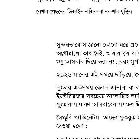
রেখার পেছনের ডিজাইন লজিক বা নকশার যুক্তি।
সুন্দরভাবে সাজানো কোনো ঘরে প্রব
অগোছালো ভাব নেই, আবার খুব খাল
শুধু আসবাব দিয়ে ভরা নয়, বরং সু
২০২৬ সালের এই সময়ে দাঁড়িয়ে, স
ল্যুভার একসময় কেবল জানালা বা ব
ইন্টেরিয়রের সবচেয়ে আলোচিত ল্
ল্যুভার সাধারণ আসবাবের সমতল উপরি
সেঞ্চুরি ল্যামিনেটস তাদের লুকবুক ২
দেওয়া হলো :