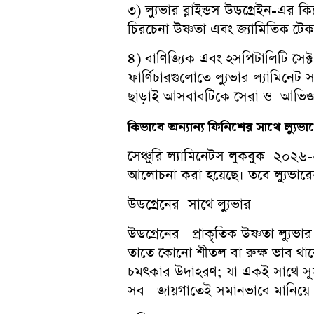
৩) ল্যুভার ব্লাইন্ডস উডগ্রেইন-এর 
চিরচেনা উষ্ণতা এবং জ্যামিতিক টে
৪) বাণিজ্যিক এবং হসপিটালিটি সেক্ট
ফার্ণিচারগুলোতে ল্যুভার ল্যামিনেট 
ছাড়াই আসবাবটিকে সেরা ও আভিজাত্
কিভাবে
অন্যান্য
ফিনিশের
সাথে
ল্যুভ
সেঞ্চুরি ল্যামিনেটস লুকবুক ২০২৬-
আলোচনা করা হয়েছে। তবে ল্যুভারের
উডগ্রেনের সাথে ল্যুভার
উডগ্রেনের প্রাকৃতিক উষ্ণতা ল্য
তাতে কোনো শীতল বা রুক্ষ ভাব থাক
চমৎকার উদাহরণ; যা একই সাথে সুস
সব জায়গাতেই সমানভাবে মানিয়ে 