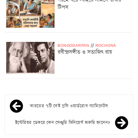
গরমে ঘরে -বাইরে সামলে রাখার
টিপস
BONGODARPAN
/
/
ROCHONA
রবীন্দ্রসঙ্গীত ও সত্যজিৎ রায়
ভারতের ৭টি বেস্ট গ্লসি ওয়ার্ডরোব ল্যামিনেটস
ইন্টেরিয়র ডেকরে কেন সেঞ্চুরি ভিনিয়ের্স জরুরি জানেন?