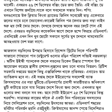
মার্কেট। এবছরও ২৬ শে ডিসেম্বর বক্সিং ডের জন্য তৈরি। এই বক্সিং ডে
এখানে বিশেষ জনপ্রিয়।যাকে বলে সবথেকে সস্তার দিন। শপিং
মলগুলোতে স্টক ক্লিয়ার কিংবা ব্র্যান্ডেড জিনিস সবেতেই ছাড় একেবারে
জলের দামে চলে বেচাকেনা।কাজেই জিনিস পত্র কেনার জন্য লম্বা লাইন
শুরু হয় সেই ভোর থেকে। দেখতে দেখতে অনেক বছর কেটে গেল এই
দেশে। এবছরও বড়দিনের কয়েকদিন আগে থেকে ছন্দে ফিরছে এডিনবার্গ।
এমনিতেই এখন দিন খুব ছোটো সকালে সূর্যের মুখ দেখলে খামখেয়ালি
আবহওয়ায় বেশ মজা লাগে।
আজকাল বড়দিনের উপহার হিসাবে প্রিন্সেস স্ট্রিটের দিকে পরিপাটি
সাজানো গোছানো পাব রেস্টুরেন্ট গুলোর রঙিন পরিবেশ সত্যিই নজরকাড়া
। স্কটিস উইস্কী প্যানকেক থেকে লন্ডনের চিকেন টিক্কার স্পেশাল স্টল
আয়োজন করেছে স্থানীয় প্রশাসন।দুস্থদের জন্য চলে খাবার বিতরণ। ব্রিটিশ
সরকারি দপ্তরের তরফে কিছু এক্সজিবিশন থাকে প্রতিবছর। এবারেও তার
ব্যাতিক্রম হবে না। এই সপ্তাহ থেকে ইউরোপের সবদেশই ব্যাস্ত
ক্রিসমাসের এর লম্বা ছুটিতে।এডিনবার্গের প্রবাসী ভারতীয়রাও অধিকাংশ
ছুটি কাটাতে চলে যায় নিজের দেশে কিংবা অন্য দেশে। এখনকার স্কুল
গুলোর কথা বললে সব বন্ধ। তবে গোটা ইউরোপ ২৫ শে ডিসেম্বর কিন্তু
ঘরবন্দি। সারাবছর কাজের ফাঁকে ঐ একটা দিন পরিবারের সদস্যদের
নিয়ে সেলিব্রেশন চলে, বড়দিনের উৎসবের আড্ডা। এডিনবার্গ শহরের
ছবিটার পরিবর্তন হয়নি এতটুকুই। ক্রিস্টমাসের আনন্দ পেতে বিদেশিরাও