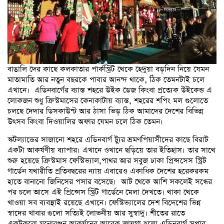
বাঙালি দের কাছে কলকাতার পার্কস্ট্রিট থেকে হেদুয়া বড়দিন নিয়ে যেমন
মাতামাতি আর নতুন বছরকে পাবার আনন্দ থাকে, ঠিক তেমনটাই চলে
এখানে। এডিনবার্গের ব্যাস্ত শহরে উইক ডেজ কিংবা প্রত্যেক উইকেন্ড এ
লোকজন শুধু ক্রিস্টমাসের কেনাকাটায় ব্যাস্ত, শহরের শপিং মল গুলোতে
চলছে দেদার ডিসকাউন্ট আর ঠাসা ভিড় ঠিক আমাদের দেশের বিভিন্ন
উৎসব কিংবা দিওয়ালির অফার যেমন চলে ঠিক তেমন।
স্কটল্যান্ডের সাজানো শহরে এডিনবার্গ ট্যুর ভ্রমণপিয়াসীদের কাছে বিরাট
একটা আকর্ষণীয় ব্যাপার। এখানে ওখানে ছড়িয়ে তার ইতিহাস। তার সাথে
শুরু হয়েছে ক্রিস্টমাস ফেস্টিভ্যাল,পাথর আর সবুজ ঢাকা প্রিন্সসেস স্ট্রিট
গার্ডেন যথারীতি প্রতিবছরের ন্যায় এবারেও একাধিক দেশের হরেকরকম
হাতে বানানো জিনিসের পসার বসেছে। আট থেকে আশি সকলেই সন্ধের
পর চলে আসে এই প্রিন্সেস স্ট্রিট গার্ডেনে মেলা দেখতে। থাকা থেকে
খাওয়া সব ব্যবস্থাই রয়েছে এখানে। ফেস্টিভ্যালের দেশ বিদেশের ভিন্ন
স্বাদের খাবার গুলো সত্যিই লোভনীয় আর সুস্বাদু। শীতের রাতে
একটুকরো মনোরঞ্জন আকর্ষনের আরেক জায়গা হলো এডিনবার্গ সুপার