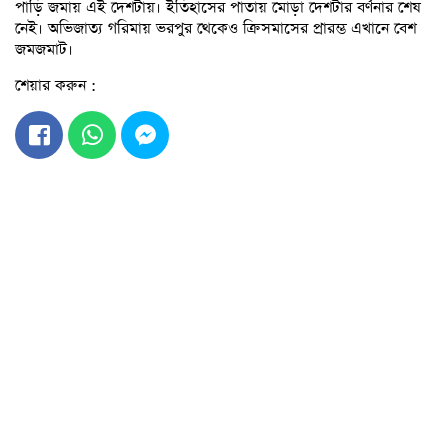
পাড়ি জমায় এই দেশটায়। ইতিহাসের পাতায় মোড়া দেশটার বর্ণনার শেষ
নেই। অভিজাত্য গরিমায় ভরপুর থেকেও ক্রিসমাসের প্রারম্ভ এখানে বেশ
জমজমাট।
শেয়ার করুন :