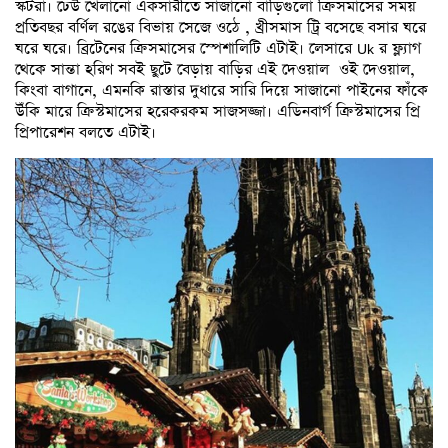
স্কটরা। ঢেউ খেলানো একসারীতে সাজানো বাড়িগুলো ক্রিসমাসের সময়
প্রতিবছর বর্ণিল রঙের বিভায় সেজে ওঠে , খ্রীসমাস ট্রি বসেছে বসার ঘরে
ঘরে ঘরে। ব্রিটেনের ক্রিসমাসের স্পেশালিটি এটাই। লেসারে Uk র ফ্ল্যাগ
থেকে সান্তা হরিণ সবই ছুটে বেড়ায় বাড়ির এই দেওয়াল ওই দেওয়াল,
কিংবা বাগানে, এমনকি রাস্তার দুধারে সারি দিয়ে সাজানো পাইনের ফাঁকে
উঁকি মারে ক্রিস্টমাসের হরেকরকম সাজসজ্জা। এডিনবার্গ ক্রিস্টমাসের প্রি
প্রিপারেশন বলতে এটাই।