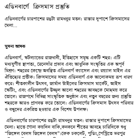
এডিনবার্গে ক্রিসমাস প্রস্তুতি
এডিনবার্গের চারপাশের রঙটা রামধনুর মতন। রাস্তার দুপাশে ক্রিসমাসের
মেলা…
সুমনা আদক
এডিনবার্গ, স্কটল্যান্ডের রাজধানী, ইতিহাসে সমৃদ্ধ একটি শহর। এটি
মধ্যযুগীয় স্থাপত্য, রেনেসাঁর প্রভাব এবং আধুনিক সংস্কৃতির এক অপূর্ব
মিশ্রণ। শহরের কেন্দ্রে অবস্থিত এডিনবার্গ ক্যাসেল এবং রয়্যাল মাইল এর
ঐতিহ্যের প্রতীক। ক্রিসমাসের সময় এডিনবার্গ এক আলোকময় রূপ ধারণ
করে। শীতকালীন উৎসব, জার্মান স্টাইলের ক্রিসমাস মার্কেট, আইস
স্কেটিং, এবং এডিনবার্গের উজ্জ্বল আলো শহরের আবহকে মোহময় করে
তোলে। রাজপথে বিভিন্ন সাংস্কৃতিক অনুষ্ঠান এবং নতুন বছরের জন্য প্রস্তুতি
শহরকে আরও প্রাণবন্ত করে তোলে। এডিনবার্গের ক্রিসমাস উৎসব পরিবার
ও বন্ধুদের একত্রিত হওয়ার এক বিশেষ উপলক্ষ।
এডিনবার্গের চারপাশের রঙটা রামধনুর মতন। রাস্তার দুপাশে ক্রিসমাসের
মেলা। হাতে গোনা কয়দিন বাকি,কনকনে শীতের আবহে চারিদিকে শুধু
“জিঙ্গেল বেলস জিঙ্গেল বেলস”।কেক চকলেট, পুডিং,পেস্ট্রিতে ভরপুর