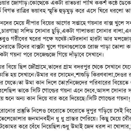
যাওয়ার জোগাড়।কোত্থেকে একটা রাতচরা পাখি ককর্শ কন্ঠে ড
 বিগত রাত্রির ভয়াবহ স্মৃতি হুড়মুড় করে এসে ঘিরে ধরলো 
দের মেয়ে দীপার বিয়ের আগের সপ্তাহে গয়নার বাক্স খুলে 
,চারগাছা সলিড সোনার চুড়ি,একটা গালাভরা সোনার বালা,
ুও গরীবের ঘরের পক্ষে যথেষ্ট।মটরদানা হারটা আর মলজোড়া
দিনেরাতে টিনের বাক্সটা খুলে গয়নাগুলোকে রোজ পাড়া তোলা 
টা গয়না পরে সেজেগুজে গিয়ে দাঁড়াবে সেখানে।
 বিয়ে ছিল জৌগ্রামে,তাদের গ্রাম বদরপুর থেকে সেখানে যেত
,ডাকাতি হয় সেখানে।উমার বর সোমেন,শাশুড়ি কিরণবালা,দে
রে যেতে।তা উমা কান দিলে তো?নিজেদের পরিবারের বিয়েতে ও
লেছিল তাকে সিটি গোল্ডের গয়না এনে দেবে,আসল সোনার স
 শুনে অন্য কান দিয়ে বার করে দিয়েছে।সিটি গোল্ডের গয়ন
রোনোর প্রস্তুতি নিলেও বেরোতে বেরোতে দুপুর গড়িয়ে সেই ব
লেভোলার জনমানবহীন ধু ধু প্রান্তর পেরিয়ে। কিছু মেয়ে বৌর
েটকোমর করে বেঁধে নিয়েছিল।শুধু উমাই জেদ ধরল না খোলার