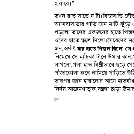
হারাবে।”
তখন রাত সাড়ে ন’টা।বিয়েবাড়ি ব
অ্যামবাসাডার গাড়ি যেন মাটি ফুঁ
পড়লো তাদের একজনের হাতে পিস্তল
ওদের হাতে তুলে দিলো।মেয়েদের মধ
জন,অর্থাৎ
যার হাতে পিস্তল ছিলো সে
নিমেষে সে হ্যাঁচকা টানে উমার কা
লাগলো,গলা হাত বিশ্রীভাবে ছড়ে গ
পাঁজাকোলা করে নামিয়ে গাড়িতে উ
তারপর জ্ঞান হারানোর আগে হাতবাঁধা
নির্দয়,আক্রমণাত্মক,যন্ত্রণা ছাড়া 