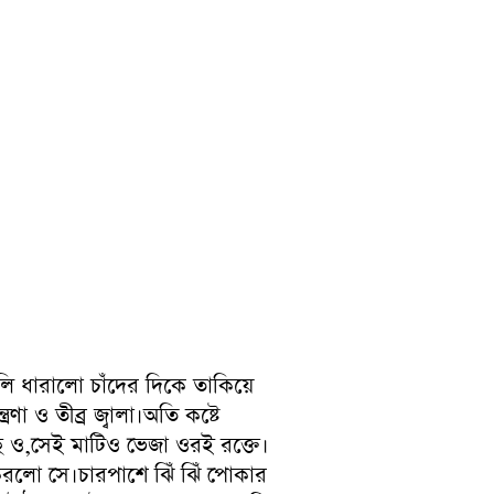
ধারালো চাঁদের দিকে তাকিয়ে
া ও তীব্র জ্বালা।অতি কষ্টে
ে ও,সেই মাটিও ভেজা ওরই রক্তে।
রলো সে।চারপাশে ঝিঁ ঝিঁ পোকার