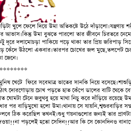
া খুলে ফেলে দিয়ে উমা অতিকষ্টে উঠে দাঁড়ালো।যন্ত্রণায় 
 আভাস।কিন্তু উমা বুঝতে পারলো তার জীবনে চিরতরে নেমেছে
ু দূরে দলামোচড়া পাকিয়ে পড়ে থাকা তার প্রিয় জরিপাড় সিল্
়ে কেঁদে উঠলো একবার।তারপর চোখের জল মুছে,তলপেট চেপে ধ
না জেনে।
********
িষ খেটে ফিরে সবেমাত্র ভাতের সানকি নিয়ে বসেছে।শাশুড
।হঠাৎ দোরগোড়ায় চোখ পড়তে হাত কেঁপে ডালের বাটি থেকে 
 ঘোমটা টেনে জবুথবু হয়ে মাথা নিচু করে দাঁড়িয়ে রয়েছে
ার পর বাড়িমুখো হলো উমা।থানায় সে যায়নি,শ্বশুরবাড়ির স
েলবে ঠিক করেছিল তখনই।শুধু গয়নাগুলোর জন্যই তার প্রাণ
়ির দেওয়া!!না পড়লেই হতো সেদিন!!আর কি সে কোনদিনও বান