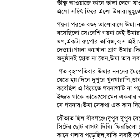
তীক্ষ্ণ আওয়াজে কানে তালা লেগে 
এলো সম্বিৎ ফিরে এলো উমার।মুহূর্তে
গয়না পরতে বড্ড ভালোবাসে উমা।নন
বসেছিলো সে।বেশি গয়না নেই উমার
মল,একটা রুপোর তাবিজ,ব্যস এই।তব
দেওয়া।গয়না কয়খানা প্রাণ উমার।
অনুষ্ঠানই হোক না কেন,উমা তার সবক
গত বৃহস্পতিবার উমার ননদের মেয়ের
যেতে হয়।দিনে দুপুরে খুনখারাপি
করেছিল এ বিয়েতে গয়নাগাটি না প
ইজ্জত থাকে তাতে?সোমেন একবার ব
সে গয়নার।উমা সেকথা এক কান দিয়ে
বৌভাত ছিল বীরগঞ্জে।দুপুর দুপুর বে
সিটের ছোট বাসটা দিব্যি ফিরছিলো তে
কানে গলায় পড়েছিল,বাকি সবাই প