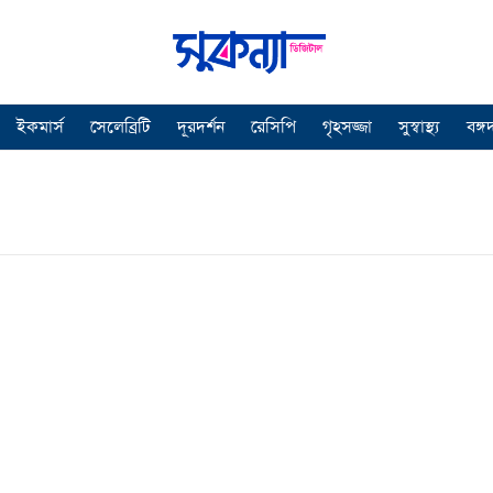
ইকমার্স
সেলেব্রিটি
দূরদর্শন
রেসিপি
গৃহসজ্জা
সুস্বাস্থ্য
বঙ্গ