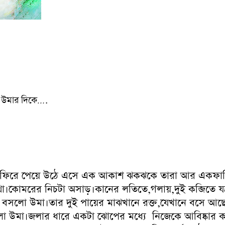
লো উমার দিকে….
ান ফিরে পেয়ে উঠে এসে এক আকাশ ঝকঝকে তারা আর একফালি 
া।কোমরের নিচটা অসাড়।কানের লতিতে,গলায়,দুই কব্জিতে যন্ত্রণ
ে বসলো উমা।তার দুই পায়ের মাঝখানে রক্ত,যেখানে বসে আছ
ালো উমা।জলার ধারে একটা ঝোপের মধ্যে নিজেকে আবিষ্কার ক