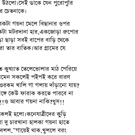
েকে উঠলো।সেই ডাকে যেন পুরোপুরি
তার চেতনাকে।
সবকটা গয়না মেলে বিছানার ওপর
একটা মটরদানা হার,একজোড়া রুপোর
 ছাড়া সবই বাপের বাড়ি থেকে
করা তার বাতিক।আর গ্রামের যে
ে কুখ্যাত তেলেভোলার মাঠ পেরিয়ে
ওর রমেন সকলেই পইপই করে বারণ
রকম খালি গা গলায় দাঁড়ানো যায়?
ঙ্গে কেউ ফারাক করতে পারবে না
া!!!ও আবার গয়না নাকি?ধুস!!
িকেলই হলো।কনেযাত্রীদের কুড়ি
া দু চারখানা হালকা গয়না হাতে
,বলল,”গায়েই থাক,খুললে বরং