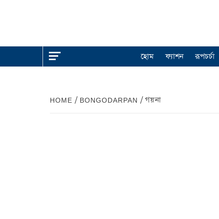
হোম
ফ্যাশন
রূপচর্চা
HOME
BONGODARPAN
গয়না