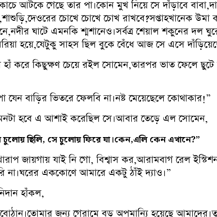
 সংকোচে আটকে গেছে তার পা।কোন মুখ নিয়ে সে দাঁড়াবে বাবা,
বামী,শাশুড়ি,দেওরের চোখে চোখে চোখ রাখবে?সপ্তাহখানেক উম
দীর ঘাটে এমনকি শ্মশানেও।সর্বত্র শেয়াল শকুনের দল ঘুরে 
রিয়া হয়ে,যেটুকু সাহস ছিল বুকে বেঁধে আজ সে এসে দাঁড়িয়েছ
হাঁ করে কিছুক্ষণ চেয়ে রইল সোমেন,তারপর ভাত ফেলে ছুটে দ
পা যেন বাড়ির ভিতরে ফেলবি না।নষ্ট মেয়েছেলে কোথাকার!”
মনটা হবে এ আশাই করেছিল সে।আবার তেড়ে এল সোমেন,
যে চুলোয় ছিলি, সে চুলোয় ফিরে যা।কেন,এলি কেন এখানে?”
াপ জায়গায় যাই নি গো, বিশ্বাস কর,আরামবাগ রেল ইস্টিশন,
রি না।ঘরের এককোণে আমারে একটু ঠাঁই দ্যাও।”
নিদান হাঁকল,
বোঠান।তোমার জন্য গেরামে বড় অপমান্যি হয়েছে আমাদের।ত