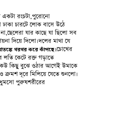
য় একটা রংচটা,পুরোনো
ুখ ঢাকা চারটে লোক বাসে উঠে
না,ছেলেরা যার কাছে যা ছিলো সব
য়না দিয়ে দিলো।দলের মাথা যে
চোখের
 আতঙ্কে থরথর করে কাঁপছে।
র লতি কেটে রক্ত গড়াতে
ল।কেউ কিছু বুঝে ওঠার আগেই উমাকে
 ক্রমশ দূরে মিলিয়ে যেতে শুনলো।
,ধুমসো পুরুষশরীরের