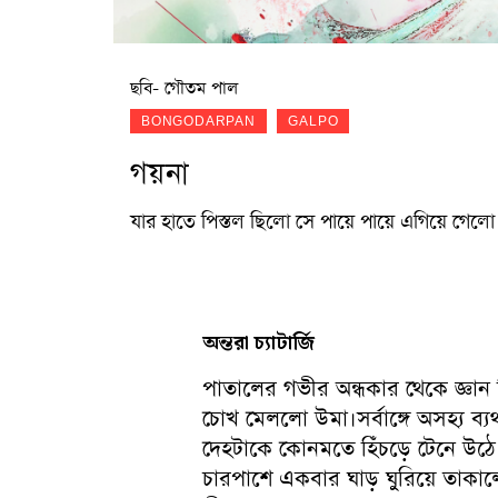
ছবি- গৌতম পাল
BONGODARPAN
GALPO
গয়না
যার হাতে পিস্তল ছিলো সে পায়ে পায়ে এগিয়ে গে
অন্তরা চ্যাটার্জি
পাতালের গভীর অন্ধকার থেকে জ্ঞ
চোখ মেললো উমা।সর্বাঙ্গে অসহ্য ব্যথ
দেহটাকে কোনমতে হিঁচড়ে টেনে উঠ
চারপাশে একবার ঘাড় ঘুরিয়ে তাক