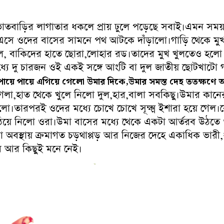
ৌভাতবাড়ির লাগাতার ধকলে প্রায় ঢুলে পড়েছে সবাই।এমন সম
ড়ে এসে ওদের বাসের সামনে পথ আটকে দাঁড়ালো।গাড়ি থেকে ম
, বাকিদের হাতে ছোরা,লোহার রড।তাদের মুখ খুলতেও হলো 
্যে দু চারজন ওই একই সঙ্গে আংটি বা দুল জাতীয় ছোটখাটো গ
 পায়ে পায়ে এগিয়ে গেলো উমার দিকে,উমার সমস্ত দেহ ততক্ষণে
ন,গলা,হাত থেকে খুলে নিলো দুল,হার,বালা সবকিছু।উমার কানে
েলো।তারপরই ওদের মধ্যে চোখে চোখে সূক্ষ্ম ইশারা হয়ে গে
ঠিয়ে নিলো ওরা।উমা বাসের মধ্যে থেকে একটা আর্তরব উঠতে ও
 অবস্থায় ক্রমাগত চড়থাপ্পড় আর নিজের দেহে একাধিক ভারী
উমার আর কিছুই মনে নেই।