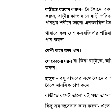
– যে কোনো রকম। 
বাড়ীতে
ব্যায়াম
করুন
করুন, বাড়ীর কাজ মানে বাড়ী পরি
পরিশ্রম শরীরে ভালো এনডরফিন তৈর
খাবারে ফল ও শাকসবজি এর পরিমাণ বা
পান করুন।
বেশী
করে
জল
খান।
যা কিনা বাড়ীতে, অফ
যে
কোনো
ধ্যান
করুন।
– বন্ধু বান্ধবের সঙ্গে ফোনে 
হাসুন
থেকে মানসিক চাপ কমে
বাড়ীতে বসেই ভালো বই পড়া ভালো
কিছু সমাজসেবার কাজ করুন- এতে 