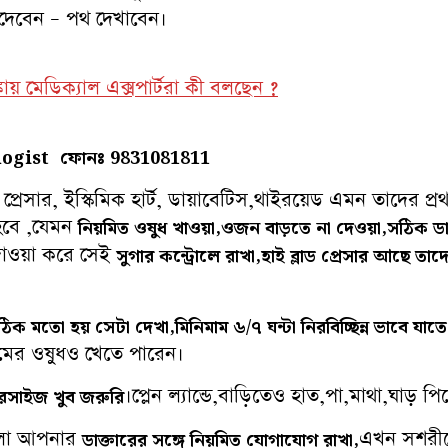
 দেবেন – পথ দেখাবেন।
য় মেডিক্যাল এক্সপার্টরা কী বলছেন ?
ologist
ফোনঃ 9831081811
লাড প্রেসার, ইস্কিমিক হার্ট, ডায়াবেটিস,থাইরয়েড এমন তাদের 
হবে ,যেমন
নিয়মিত ওষুধ খাওয়া,ওজন বাড়তে না দেওয়া,সঠিক ডা
দাওয়া করে সেই
সুগার কন্ট্রোলে রাখা,হাই ব্লাড প্রেসার আছে তা
ে ঠিক মতো হয় সেটা দেখা,মিনিমাম ৬/৭ ঘন্টা নিরবিচ্ছিন্ন ভাবে যাত
ঘুমের ওষুধও খেতে পারেন।
।প্লেন ল্যান্ডে,বাড়িতেও হাত,পা,মাথা,ঘাড় প
সসারসাইজ খুব জরুরি
 হলো আপনার
এখন সশরীরে
ডাক্তারের সঙ্গে নিয়মিত যোগাযোগ রাখা,