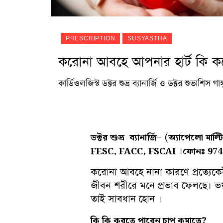
PRESCRIPTION
SUSYASTHA
করোনা আবহে আপনার হার্ট কি ক
কার্ডিওলজিস্ট ডক্টর শুভ্র ব্যানার্জি ও ডক্টর শুভাশিস 
– (
ডক্টর শুভ্র ব্যানার্জি
অ্যাপেলো মাল্
।
FESC, FACC, FSCAI
ফোনঃ 974
করোনা আবহে নানা কারণে প্রত্যেকেই
জীবন শরীরে মনে প্রভাব ফেলছে। ভয
তাই সাবধান হোন ।
কি
কি
করতে
পারেন
চাপ
কমাতে
?