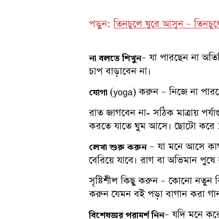
পড়ুন:
তিনচুলে ঘুরে আসুন – তিনচুলে
– যা পারছেন না অতিরি
না
বলতে
শিখুন
চাপ বাড়াবেন না।
(yoga) করুন – নিজে না পারল
যোগা
রাত জাগবেন না- সঠিক মাত্রায় পর্য
করতে যাতে ঘুম আসে। ছোটো করে ১০
– যা মনে আসে কাগ
লেখা
শুরু
করুন
বেরিয়ে যাবে। রাগ বা অভিমান পুষে
সৃষ্টিশীল কিছু করুন – কোনো নতু
করুন যেমন বই পড়া বাগান করা গান 
– যদি মনে কর
বিশেষজ্ঞর পরামর্শ নিন