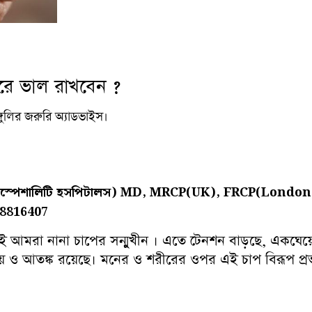
রে ভাল রাখবেন ?
গাঙ্গুলির জরুরি অ্যাডভাইস।
টিস্পেশালিটি হসপিটালস)
MD, MRCP(UK), FRCP(London),
8816407
 আমরা নানা চাপের সন্মুখীন । এতে টেনশন বাড়ছে, একঘেয়েমি
় ও আতঙ্ক রয়েছে। মনের ও শরীরের ওপর এই চাপ বিরূপ প্রভ