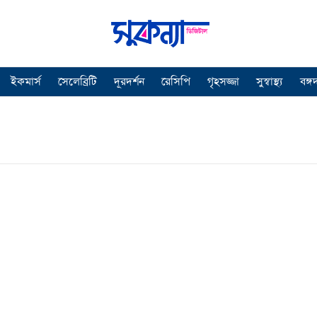
ইকমার্স
সেলেব্রিটি
দূরদর্শন
রেসিপি
গৃহসজ্জা
সুস্বাস্থ্য
বঙ্গ