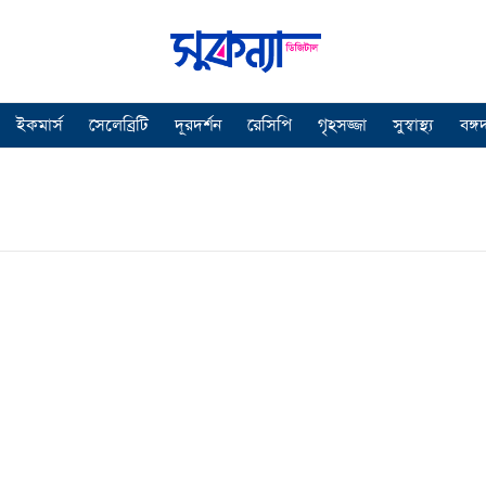
ইকমার্স
সেলেব্রিটি
দূরদর্শন
রেসিপি
গৃহসজ্জা
সুস্বাস্থ্য
বঙ্গ