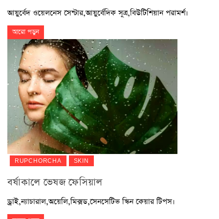
আয়ুর্বেদ ওয়েলনেস সেন্টার,আয়ুর্বেদিক সূত্র,বিউটিশিয়ান পরামর্শ।
আরো পড়ুন
RUPCHORCHA
SKIN
বর্ষাকালে ভেষজ ফেসিয়াল
ড্ৰাই,ন্যাচারাল,অয়েলি,মিক্সড,সেনসেটিভ স্কিন কেয়ার টিপস।