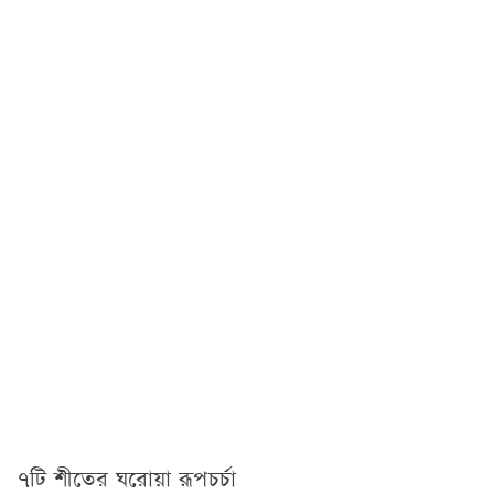
৭টি শীতের ঘরোয়া রূপচর্চা