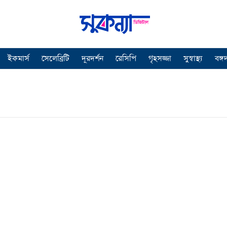
ইকমার্স
সেলেব্রিটি
দূরদর্শন
রেসিপি
গৃহসজ্জা
সুস্বাস্থ্য
বঙ্গ