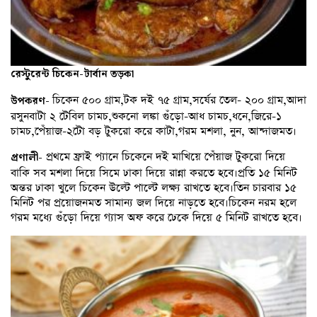
রেস্টুরেন্ট চিকেন-টার্বান তড়কা
চিকেন ৫০০ গ্রাম,টক দই ৭৫ গ্রাম,সর্ষের তেল- ২০০ গ্রাম,আদা
উপকরণ-
রসুনবাটা ২ টেবিল চামচ,শুকনো লঙ্কা গুঁড়ো-আধ চামচ,ধনে,জিরে-১
চামচ,পেঁয়াজ-২টো বড় টুকরো করে কাটা,গরম মশলা, নুন, আন্দাজমত।
প্রথমে ফ্রাই প্যানে চিকেনে দই মাখিয়ে পেঁয়াজ টুকরো দিয়ে
প্রণালী-
বাকি সব মশলা দিয়ে সিমে ঢাকা দিয়ে রান্না করতে হবে।প্রতি ১৫ মিনিট
অন্তর ঢাকা খুলে চিকেন উল্টে পাল্টে লক্ষ্য রাখতে হবে।তিন চারবার ১৫
মিনিট পর প্রয়োজনমত সামান্য জল দিয়ে নাড়তে হবে।চিকেন নরম হলে
গরম মধ্যে গুঁড়ো দিয়ে গ্যাস অফ করে ঢেকে দিয়ে ৫ মিনিট রাখতে হবে।