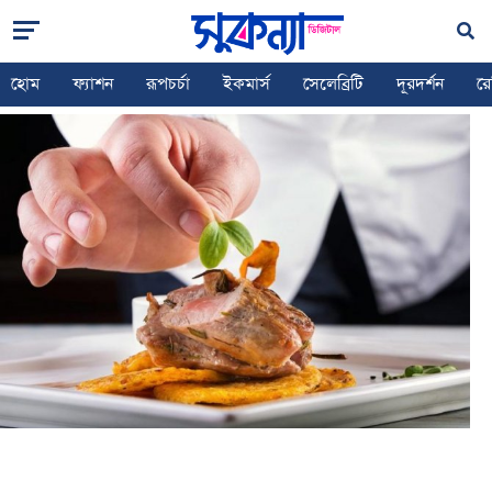
HOME
RECIPE
৪ মাস্টারশেফের চিকেন রেসিপি
হোম
ফ্যাশন
রূপচর্চা
ইকমার্স
সেলেব্রিটি
দূরদর্শন
রে