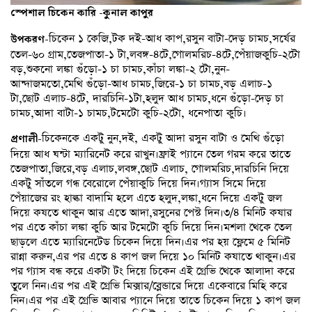
স্পেশাল চিকেন কারি -কুনাল কাপুর
চিকেন ১ কেজি,টক দই-আধ কাপ,রসুন বাটা-দেড় চামচ,সর্ষের
উপকরণ-
তেল-৬০ গ্রাম,তেজপাতা-১ টা,লবঙ্গ-৪টে,গোলমরিচ-৪টে,পেঁয়াজকুচি-২টো
বড়,শুকনো লঙ্কা গুঁড়ো-১ চা চামচ,কাঁচা লঙ্কা-২ টো,নুন-
আন্দাজমতো,মেথি গুঁড়ো-আধ চামচ,জিরে-১ চা চামচ,বড় এলাচ-১
টা,ছোট এলাচ-৪টে, দারচিনি-১টা,হলুদ আধ চামচ,ধনে গুঁড়ো-দেড় চা
চামচ,আদা বাটা-১ চামচ,টমেটো কুচি-২টো, ধনেপাতা কুচি।
চিকেনকে একটু নুন,দই, একটু আদা রসুন বাটা ও মেথি গুঁড়ো
প্রণালী-
দিয়ে আধ ঘন্টা ম্যারিনেট করে রাখুন।ফ্রাই প্যানে তেল গরম করে তাতে
তেজপাতা,জিরে,বড় এলাচ,লবঙ্গ,ছোট এলাচ, গোলমরিচ,দারচিনি দিয়ে
একটু সাঁতলে গন্ধ বেরোলে পেঁয়াকুচি দিয়ে দিন।গ্যাস সিমে দিয়ে
পেঁয়াজের রং হাল্কা বাদামি হলে এতে হলুদ,লঙ্কা,ধনে দিয়ে একটু জল
দিয়ে কষতে থাকুন আর এতে আদা,রসুনের পেস্ট দিন।৩/৪ মিনিট কষার
পর এতে কাঁচা লঙ্কা কুচি আর টমেটো কুচি দিয়ে দিন।মশলা থেকে তেল
ছাড়লে এতে ম্যারিনেটেড চিকেন দিয়ে দিন।এর পর হয় ফ্লেমে ৫ মিনিট
রান্না করুন,এর পর এতে ৪ কাপ জল দিয়ে ১০ মিনিট কষাতে থাকুন।এর
পর গ্যাস বন্ধ করে একটা টং দিয়ে চিকেন এই গ্রেভি থেকে আলাদা করে
তুলে নিন।এর পর এই গ্রেভি মিক্সার/ব্লেন্ডারে দিয়ে একেবারে মিহি করে
নিন।এর পর এই গ্রেভি আবার প্যানে দিয়ে তাতে চিকেন দিয়ে ১ কাপ জল