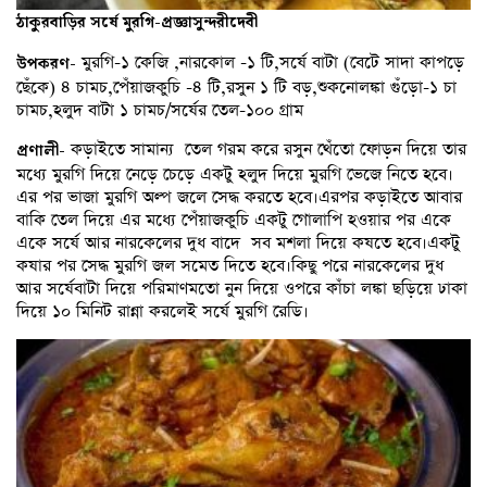
ঠাকুরবাড়ির সর্ষে মুরগি-প্রজ্ঞাসুন্দরীদেবী
মুরগি-১ কেজি ,নারকোল -১ টি,সর্ষে বাটা (বেটে সাদা কাপড়ে
উপকরণ-
ছেঁকে) ৪ চামচ,পেঁয়াজকুচি -৪ টি,রসুন ১ টি বড়,শুকনোলঙ্কা গুঁড়ো-১ চা
চামচ,হলুদ বাটা ১ চামচ/সর্ষের তেল-১০০ গ্রাম
কড়াইতে সামান্য তেল গরম করে রসুন থেঁতো ফোড়ন দিয়ে তার
প্রণালী-
মধ্যে মুরগি দিয়ে নেড়ে চেড়ে একটু হলুদ দিয়ে মুরগি ভেজে নিতে হবে।
এর পর ভাজা মুরগি অল্প জলে সেদ্ধ করতে হবে।এরপর কড়াইতে আবার
বাকি তেল দিয়ে এর মধ্যে পেঁয়াজকুচি একটু গোলাপি হওয়ার পর একে
একে সর্ষে আর নারকেলের দুধ বাদে সব মশলা দিয়ে কষতে হবে।একটু
কষার পর সেদ্ধ মুরগি জল সমেত দিতে হবে।কিছু পরে নারকেলের দুধ
আর সর্ষেবাটা দিয়ে পরিমাণমতো নুন দিয়ে ওপরে কাঁচা লঙ্কা ছড়িয়ে ঢাকা
দিয়ে ১০ মিনিট রান্না করলেই সর্ষে মুরগি রেডি।