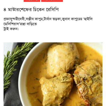
৪ মাস্টারশেফের চিকেন রেসিপি
প্রজ্ঞাসুন্দরীদেবী,সঞ্জীব কাপুর,টার্বান তড়কা,কুনাল কাপুরের ‘হাইলি
ডেলিশিয়াস’রান্না বাড়িতে
ট্রাই করুন।