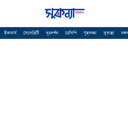
ইকমার্স
সেলেব্রিটি
দূরদর্শন
রেসিপি
গৃহসজ্জা
সুস্বাস্থ্য
বঙ্গ