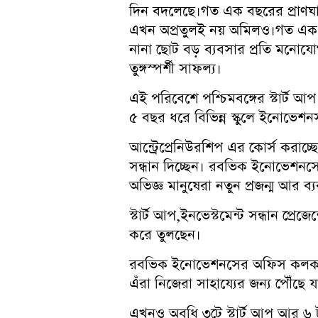
দিন বদলেছে।গত এক বছরের প্রাণঘাতী 
এখন অপ্রতুলই নয় অমিলও।গত এক বছরে
নানা ছোট বড় ব্যবসার প্রতি মনোয
তুঙ্গস্পর্শী সাফল্য।
এই পরিবেশে পশ্চিমবঙ্গের স্টার্ট
৫ বছর ধরে বিভিন্ন স্কুলে ইনোভে
আন্ট্রেপ্রেনিউরশিপ এর কোর্স করাচ্ছ
সন্ধান দিচ্ছেন। রবভিক ইনোভেশনসে প
অভিজ্ঞ মানুষেরা নতুন প্রজন্ম আর ব
স্টার্ট আপ,ইনভেস্টমেন্ট সন্ধান প্
করে তুলছেন।
রবভিক ইনোভেশনসের অফিস কলকাতা
এঁরা নিজেরা সাহায্যের জন্য পৌঁছে য
এখনও অবধি ৩টে স্টার্ট আপ আর ৬ টা