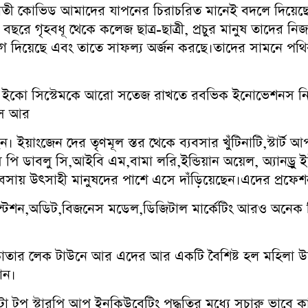
কোভিড আমাদের যাপনের চিরাচরিত মানেই বদলে দিয়েছে।স্থায়ী,
 গৃহবধূ থেকে কলেজ ছাত্র-ছাত্রী, প্রচুর মানুষ তাদের নিজস্
োগ দিয়েছে এবং তাতে সাফল্য অর্জন করছে।তাদের সামনে পথিক
 আপ ইকো সিস্টেমকে আরো সতেজ রাখতে রবভিক ইনোভেশনস নিয়ে 
শনস আর
েন। ইয়াংজেন দের তৃণমূল স্তর থেকে ব্যবসার খুঁটিনাটি,স্টার্ট
ি ডাবলু সি,আইবি এম,বামা লরি,ইন্ডিয়ান অয়েল, অ্যানড্রু ই
্যবসায় উৎসাহী মানুষদের পাশে এসে দাঁড়িয়েছেন।এদের প্রফেশ
রেজেন্টেশন,অডিট,বিজনেস মডেল,ডিজিটাল মার্কেটিং আরও অনেক বি
র লেক টাউনে আর এদের আর একটি বৈশিষ্ট হল মহিলা উদ্য
ান।
 টপ স্টারপি আপ ইনকিউবেটিং পদ্ধতির মধ্যে সুচারু ভাবে কা