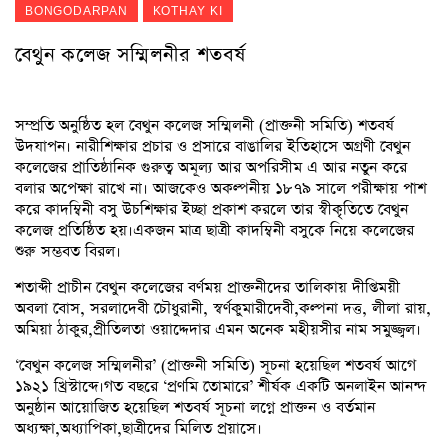
BONGODARPAN
KOTHAY KI
বেথুন কলেজ সম্মিলনীর শতবর্ষ
সম্প্রতি অনুষ্ঠিত হল বেথুন কলেজ সম্মিলনী (প্রাক্তনী সমিতি) শতবর্ষ
উদযাপন। নারীশিক্ষার প্রচার ও প্রসারে বাঙালির ইতিহাসে অগ্রণী বেথুন
কলেজের প্রাতিষ্ঠানিক গুরুত্ব অমূল্য আর অপরিসীম এ আর নতুন করে
বলার অপেক্ষা রাখে না। আজকেও অকল্পনীয় ১৮৭৯ সালে পরীক্ষায় পাশ
করে কাদম্বিনী বসু উচশিক্ষার ইচ্ছা প্রকাশ করলে তার স্বীকৃতিতে বেথুন
কলেজ প্রতিষ্ঠিত হয়।একজন মাত্র ছাত্রী কাদম্বিনী বসুকে নিয়ে কলেজের
শুরু সম্ভবত বিরল।
শতাব্দী প্রাচীন বেথুন কলেজের বর্ণময় প্রাক্তনীদের তালিকায় দীপ্তিময়ী
অবলা বোস, সরলাদেবী চৌধুরানী, স্বর্ণকুমারীদেবী,কল্পনা দত্ত, লীলা রায়,
অমিয়া ঠাকুর,প্রীতিলতা ওয়াদ্দেদার এমন অনেক মহীয়সীর নাম সমুজ্জ্বল।
‘বেথুন কলেজ সম্মিলনীর’ (প্রাক্তনী সমিতি) সূচনা হয়েছিল শতবর্ষ আগে
১৯২১ খ্রিস্টাব্দে।গত বছরে ‘প্রণমি তোমারে’ শীর্ষক একটি অনলাইন আনন্দ
অনুষ্ঠান আয়োজিত হয়েছিল শতবর্ষ সূচনা লগ্নে প্রাক্তন ও বর্তমান
অধ্যক্ষা,অধ্যাপিকা,ছাত্রীদের মিলিত প্রয়াসে।