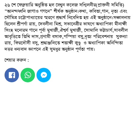
২৬ শে ফেব্রুয়ারি অনুষ্ঠিত হল বেথুন কলেজ সন্মিলনীর(প্রাক্তনী সমিতি)
“আনন্দধ্বনি জাগাও গগনে” শীর্ষক অনুষ্ঠান।কথা, কবিতা,গান, নৃত্য এবং
সৌমিত্র চট্টোপাধ্যায়ের স্মরণে শ্রদ্ধার্ঘ নিবেদিত হয় এই অনুষ্ঠানে।সঞ্চালনায়
ছিলেন শ্রীপর্ণা রায়, দেবলীনা মিশ্র, সভানেত্রীর ভাষণে অধ্যাপিকা মীনাক্ষী
সিংহ মনোরম গানে পূর্বা মুখার্জী,ঐশ্বর্য মুখার্জী, সোমালি ভট্টাচার্য,সাবলীল
আবৃত্তিতে তিথি দাস,প্রণামী বসাক,পম্পিয়া বসু,নৃত্য পরিবেশনায় সুকন্যা
রায়, ফিরদৌসী বসু, শ্রদ্ধাঞ্জলিতে শতাক্ষী কুণ্ডু ও অধ্যাপিকা অনিন্দিতা
দত্তর ধন্যবাদ জ্ঞাপনে এই সুমধুর অনুষ্ঠান পূর্ণতা পায়।
শেয়ার করুন :