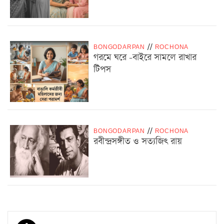
BONGODARPAN
/
/
ROCHONA
গরমে ঘরে -বাইরে সামলে রাখার
টিপস
BONGODARPAN
/
/
ROCHONA
রবীন্দ্রসঙ্গীত ও সত্যজিৎ রায়