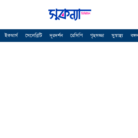
ইকমার্স
সেলেব্রিটি
দূরদর্শন
রেসিপি
গৃহসজ্জা
সুস্বাস্থ্য
বঙ্গ