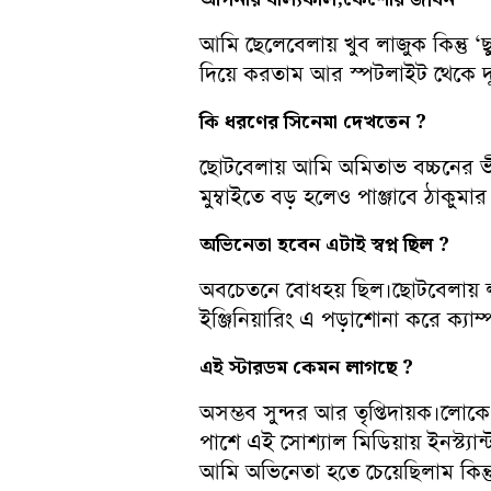
আমি ছেলেবেলায় খুব লাজুক কিন্তু ‘ছ
দিয়ে করতাম আর স্পটলাইট থেকে দ
কি
ধরণের
সিনেমা
দেখতেন ?
ছোটবেলায় আমি অমিতাভ বচ্চনের ভী
মুম্বাইতে বড় হলেও পাঞ্জাবে ঠাকুমা
অভিনেতা
হবেন
এটাই
স্বপ্ন
ছিল ?
অবচেতনে বোধহয় ছিল।ছোটবেলায় ল
ইঞ্জিনিয়ারিং এ পড়াশোনা করে ক্যা
এই
স্টারডম
কেমন
লাগছে ?
অসম্ভব সুন্দর আর তৃপ্তিদায়ক।লোকে
পাশে এই সোশ্যাল মিডিয়ায় ইনস্ট্যা
আমি অভিনেতা হতে চেয়েছিলাম কিন্ত