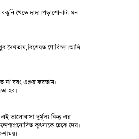
 আর বকুনি খেতে দাদা।পড়াশোনাটা মন
 খুব দেখতাম,বিশেষত গোবিন্দা।আমি
ত না বরং এঞ্জয় করতাম।
েতা হব।
ই ভালোবাসা দুর্মূল্য কিন্তু এর
দ্দেশ্যপ্রনোদিত কুৎসাকে ঢেকে দেয়।
ুণাময়।