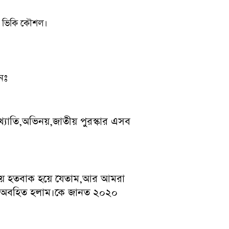
পট ভিকি কৌশল।
নঃ
তি,অভিনয়,জাতীয় পুরস্কার এসব
ধতায় হতবাক হয়ে যেতাম,আর আমরা
কটা অবহিত হলাম।কে জানত ২০২০