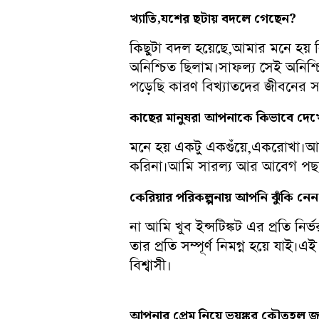
খ্যাতি,
যশের
ছটায়
বদলে
গেছেন?
কিছুটা বদল হয়েছে,আমার মনে হয় নি
অনিশ্চিত ছিলাম।সাফল্য সেই অনিশ্চ
পড়েছি কারণ বিখ্যাতদের জীবনের সম
কাছের
মানুষরা
আপনাকে
কিভাবে
দেখ
মনে হয় একটু একগুঁয়ে,একরোখা।আ
করিনা।আমি সারল্য আর আবেগ পছন্দ
কেরিয়ার
পরিকল্পনায়
আপনি
ঝুঁকি
নে
না আমি খুব ইন্সটিঙ্কট এর প্রতি ন
তার প্রতি সম্পূর্ণ নিমগ্ন হয়ে যা
বিশ্বাসী।
আপনার
প্রেম
নিয়ে
ভয়ঙ্কর
কৌতূহল
জ