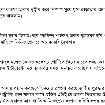
ুপা রুস্তম’ ছিলাম,দুস্টুমি করে নিষ্পাপ মুখে ঘুরে বেড়াতাম
ূরে থাকতাম।
ষণ ফ্যান ছিলাম।পরে গোবিন্দা,শাহরুখ,অক্ষয় কুমারের ছবি
র বাড়িতে ভিডিও প্লেয়ারে অনেক ছবি দেখতাম।
াজুক হলেও কোনও অকেশনে,পার্টিতে স্টেজে নাচতে লজ্জা কর
ম্পাস ইন্টারভিউ দিয়ে চাকরির সময়ে মনস্থির করেছিলাম অভিন
 আমায় পছন্দ করছে,অভিনয়ের প্রশংসা করছে,জাতীয় পুরস্কার এ
ন্ট ট্রোলিং বেশ খারাপ লাগে।স্বস্তির এটাই যে ভালো ফিডব্যাক উ
ু এত সমাদর আর খ্যাতি আমি স্বপ্নেও কল্পনা করিনি।ঈশ্বর কর