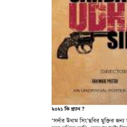
২০২১
কি
প্ল্যান ?
‘সর্দার উধাম সিং’ছবির মুক্তির জন্য