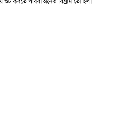
য়ে শুট করতে পারব।অনেক বিশ্রাম তো হল।