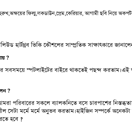
াহরুখ,অক্ষয়ের ফিল্ম,লকডাউন,প্রেম,কেরিয়ার, আগামী ছবি নিয়ে অক
 হার্টথ্রব ভিকি কৌশলের সাম্প্রতিক সাক্ষাৎকারে জানালে
ায় ?
সবসময়ে স্পটলাইটের বাইরে থাকতেই পছন্দ করতাম।এই খ্যা
েন ?
য়ে আমরা পরিবারের সকলে ব্যালকনিতে বসে চারপাশের নিস্তব্
শীল সেটা মর্মে মর্মে অনুভব করতাম।হাইজিন সম্পর্কে অনে
করতে হবে ?