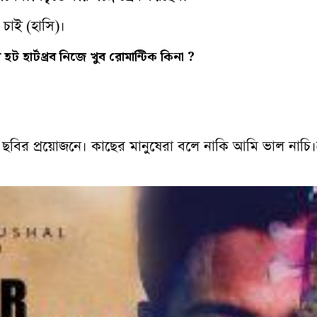
চাই (হাসি)।
ম
হট
হার্টথ্রব
নিজে
খুব
রোমান্টিক
কিনা ?
ছি ছবির প্রয়োজনে। কাছের মানুষেরা বলে নাকি আমি ভাল নাচ