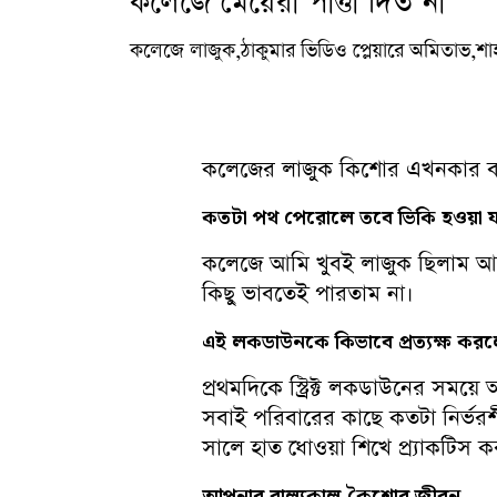
কলেজে মেয়েরা পাত্তা দিত না
কলেজে লাজুক,ঠাকুমার ভিডিও প্লেয়ারে অমিতাভ,শ
কলেজের লাজুক কিশোর এখনকার বলিউড
কতটা
পথ
পেরোলে
তবে
ভিকি
হওয়া
য
কলেজে আমি খুবই লাজুক ছিলাম আর 
কিছু ভাবতেই পারতাম না।
এই
লকডাউনকে
কিভাবে
প্রত্যক্ষ
করল
প্রথমদিকে স্ট্রিক্ট লকডাউনের সম
সবাই পরিবারের কাছে কতটা নির্ভর
সালে হাত ধোওয়া শিখে প্র্যাকটিস 
আপনার
বাল্যকাল,
কৈশোর
জীবন