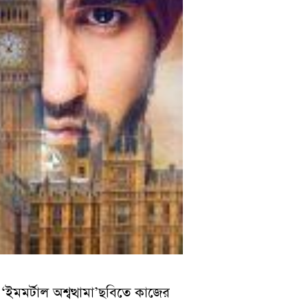
‘ইমমর্টাল অশ্বত্থামা’ছবিতে কাজের