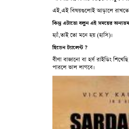
এই,এই বিষয়গুলোই আড়ালে রাখতে 
কিন্তু
এটাতো
বলুন
এই
সময়ের
অন্যত
হ্যাঁ,তাই তো মনে হয় (হাসি)।
হিডেন
ট্যালেন্ট ?
বীণা বাজানো বা হর্স রাইডিং শিখে
পারলে ভাল লাগবে।